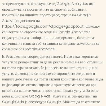
за прелистувач за откажување од Google Analytics им
овозможува на посетителите да спречат собирање и
користење на нивните податоци од страна на Google
Analytics, достапен на:
https://tools.google.com/dlpage/gaoptout . Доколку
се наоѓате во европските земји и Google Analytics е
структурирана да собира лични информации, банерот за
колачиња на нашата веб-страница ќе ви даде можност да се
согласите со Google Analytics.
E. Ремаркетинг според однесувањето. Исто така, користиме
услуги за ремаркетинг за да ви рекламираме на веб-страници
од трети страни откако ќе ја посетите нашата страница или
услуги. Доколку не се наоѓате во европските земји, ние и
нашите добавувачи од трети страни користиме колачиња за да
информираме, оптимизираме и прикажуваме реклами врз
основа на вашите минати посети на нашата услуга. За овие
цели користиме Google Ads. Услугата за ремаркетинг на
Google Ads ја обезбедува Google. Можете да се откажете