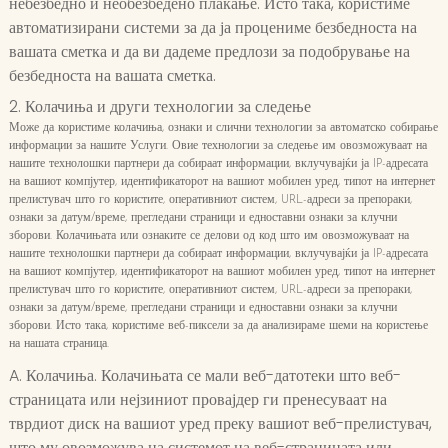
небезбедно и необезбедено плаќање. Исто така, користиме
автоматизирани системи за да ја процениме безбедноста на
вашата сметка и да ви дадеме предлози за подобрување на
безбедноста на вашата сметка.
2. Колачиња и други технологии за следење
Може да користиме колачиња, ознаки и слични технологии за автоматско собирање
информации за нашите Услуги. Овие технологии за следење им овозможуваат на
нашите технолошки партнери да собираат информации, вклучувајќи ја IP-адресата
на вашиот компјутер, идентификаторот на вашиот мобилен уред, типот на интернет
прелистувач што го користите, оперативниот систем, URL-адреси за препораки,
ознаки за датум/време, прегледани страници и едноставни ознаки за клучни
зборови. Колачињата или ознаките се делови од код што им овозможуваат на
нашите технолошки партнери да собираат информации, вклучувајќи ја IP-адресата
на вашиот компјутер, идентификаторот на вашиот мобилен уред, типот на интернет
прелистувач што го користите, оперативниот систем, URL-адреси за препораки,
ознаки за датум/време, прегледани страници и едноставни ознаки за клучни
зборови. Исто така, користиме веб-пиксели за да анализираме шеми на користење
на нашата страница.
A. Колачиња. Колачињата се мали веб-датотеки што веб-
страницата или нејзиниот провајдер ги пренесуваат на
тврдиот диск на вашиот уред преку вашиот веб-прелистувач,
што му овозможува на системот на веб-страницата или