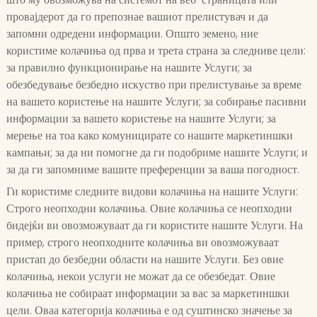
провајдерот да го препознае вашиот прелистувач и да
запомни одредени информации. Општо земено, ние
користиме колачиња од прва и трета страна за следниве цели:
за правилно функционирање на нашите Услуги; за
обезбедување безбедно искуство при прелистување за време
на вашето користење на нашите Услуги; за собирање пасивни
информации за вашето користење на нашите Услуги; за
мерење на тоа како комуницирате со нашите маркетиншки
кампањи; за да ни помогне да ги подобриме нашите Услуги; и
за да ги запомниме вашите преференции за ваша погодност.
Ги користиме следните видови колачиња на нашите Услуги:
Строго неопходни колачиња. Овие колачиња се неопходни
бидејќи ви овозможуваат да ги користите нашите Услуги. На
пример, строго неопходните колачиња ви овозможуваат
пристап до безбедни области на нашите Услуги. Без овие
колачиња, некои услуги не можат да се обезбедат. Овие
колачиња не собираат информации за вас за маркетиншки
цели. Оваа категорија колачиња е од суштинско значење за