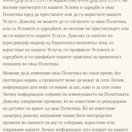
www.gdjoyan.com ги обработува www.gdjoyan.com. Ве
молиме прочитајте ги нашите Услови и одредби и оваа
Политика пред да пристапите или да ги користите нашите
Услуги. Доколку не можете да се согласите со оваа Политика
или со Условите и одредбите, ве молиме не пристапувајте или
не ги користете нашите Услуги. Доколку се наоѓате во
јурисдикција надвор од Европската економска зона, со
користење на нашите Услуги, ги прифаќате Условите и
одредбите и ги прифаќате нашите практики за приватност
опишани во оваа Политика.
Можеме да ја измениме оваа Политика во секое време, без
претходна најава, а промените може да важат за сите Лични
информации што веќе ги имаме за вас, како и за сите нови
Лични информации собрани по изменувањето на Политиката.
Доколку направиме промени, ќе ве известиме со ревидирање
на датумот на врвот од оваа Политика. Ќе ве известиме
однапред доколку направиме какви било материјални
промени во начинот на кој ги собираме, користиме или
откриваме вашите Лични информации што влијаат на вашите