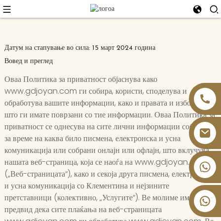
Датум на стапување во сила: 15 март 2024 година
Вовед и преглед
Оваа Политика за приватност објаснува како
www.gdjoyan.com ги собира, користи, споделува и
обработува вашите информации, како и правата и изборите
што ги имате поврзани со тие информации. Оваа Политика за
приватност се однесува на сите лични информации собрани
за време на каква било писмена, електронска и усна
комуникација или собрани онлајн или офлајн, што вклучува:
нашата веб-страница, која се наоѓа на www.gdjoyan.com
+86 13826059902
(„Веб-страницата“), како и секоја друга писмена, електронска
и усна комуникација со Клементина и нејзините
претставници (колективно, „Услугите“). Ве молиме имајте
предвид дека сите плаќања на веб-страницата