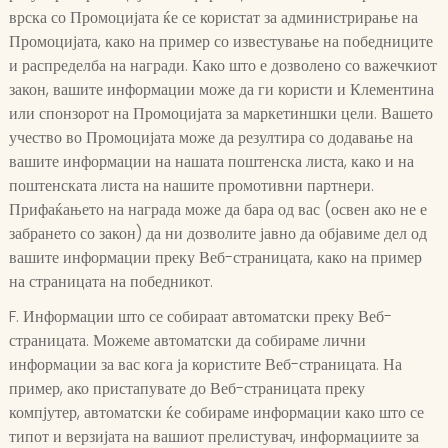
врска со Промоцијата ќе се користат за администрирање на
Промоцијата, како на пример со известување на победниците
и распределба на награди. Како што е дозволено со важечкиот
закон, вашите информации може да ги користи и Клементина
или спонзорот на Промоцијата за маркетиншки цели. Вашето
учество во Промоцијата може да резултира со додавање на
вашите информации на нашата поштенска листа, како и на
поштенската листа на нашите промотивни партнери.
Прифаќањето на награда може да бара од вас (освен ако не е
забрането со закон) да ни дозволите јавно да објавиме дел од
вашите информации преку Веб-страницата, како на пример
на страницата на победникот.
F. Информации што се собираат автоматски преку Веб-
страницата. Можеме автоматски да собираме лични
информации за вас кога ја користите Веб-страницата. На
пример, ако пристапувате до Веб-страницата преку
компјутер, автоматски ќе собираме информации како што се
типот и верзијата на вашиот прелистувач, информациите за