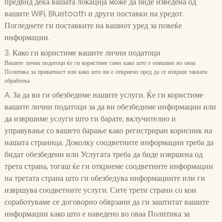
предвид дека вашата локација може да биде изведена од
вашите WiFi, Bluetooth и други поставки на уредот.
Погледнете ги поставките на вашиот уред за повеќе
информации.
3. Како ги користиме вашите лични податоци
Вашите лични податоци ќе ги користиме само како што е опишано во оваа
Политика за приватност или како што ви е откриено пред да се изврши таквата
обработка.
A. За да ви ги обезбедиме нашите услуги. Ќе ги користиме
вашите лични податоци за да ви обезбедиме информации или
да извршиме услуги што ги барате, вклучително и
управување со вашето барање како регистриран корисник на
нашата страница. Доколку соодветните информации треба да
бидат обезбедени или Услугата треба да биде извршена од
трета страна, тогаш ќе ги откриеме соодветните информации
на третата страна што ги обезбедува информациите или ги
извршува соодветните услуги. Сите трети страни со кои
соработуваме се договорно обврзани да ги заштитат вашите
информации како што е наведено во оваа Политика за