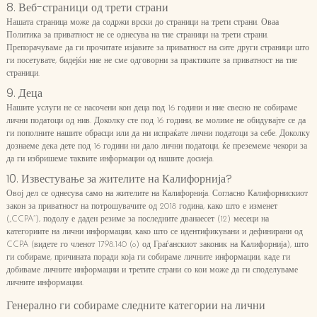
8. Веб-страници од трети страни
Нашата страница може да содржи врски до страници на трети страни. Оваа
Политика за приватност не се однесува на тие страници на трети страни.
Препорачуваме да ги прочитате изјавите за приватност на сите други страници што
ги посетувате, бидејќи ние не сме одговорни за практиките за приватност на тие
страници.
9. Деца
Нашите услуги не се насочени кон деца под 16 години и ние свесно не собираме
лични податоци од нив. Доколку сте под 16 години, ве молиме не обидувајте се да
ги пополните нашите обрасци или да ни испраќате лични податоци за себе. Доколку
дознаеме дека дете под 16 години ни дало лични податоци, ќе преземеме чекори за
да ги избришеме таквите информации од нашите досиеја.
10. Известување за жителите на Калифорнија?
Овој дел се однесува само на жителите на Калифорнија. Согласно Калифорнискиот
закон за приватност на потрошувачите од 2018 година, како што е изменет
(„CCPA“), подолу е даден резиме за последните дванаесет (12) месеци на
категориите на лични информации, како што се идентификувани и дефинирани од
CCPA (видете го членот 1798.140 (o) од Граѓанскиот законик на Калифорнија), што
ги собираме, причината поради која ги собираме личните информации, каде ги
добиваме личните информации и третите страни со кои може да ги споделуваме
личните информации.
Генерално ги собираме следните категории на лични