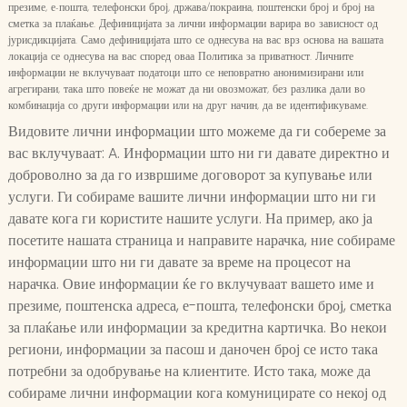
презиме, е-пошта, телефонски број, држава/покраина, поштенски број и број на
сметка за плаќање. Дефиницијата за лични информации варира во зависност од
јурисдикцијата. Само дефиницијата што се однесува на вас врз основа на вашата
локација се однесува на вас според оваа Политика за приватност. Личните
информации не вклучуваат податоци што се неповратно анонимизирани или
агрегирани, така што повеќе не можат да ни овозможат, без разлика дали во
комбинација со други информации или на друг начин, да ве идентификуваме.
Видовите лични информации што можеме да ги собереме за
вас вклучуваат: A. Информации што ни ги давате директно и
доброволно за да го извршиме договорот за купување или
услуги. Ги собираме вашите лични информации што ни ги
давате кога ги користите нашите услуги. На пример, ако ја
посетите нашата страница и направите нарачка, ние собираме
информации што ни ги давате за време на процесот на
нарачка. Овие информации ќе го вклучуваат вашето име и
презиме, поштенска адреса, е-пошта, телефонски број, сметка
за плаќање или информации за кредитна картичка. Во некои
региони, информации за пасош и даночен број се исто така
потребни за одобрување на клиентите. Исто така, може да
собираме лични информации кога комуницирате со некој од