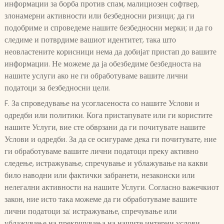
информации за борба против спам, малициозен софтвер,
злонамерни активности или безбедносни ризици; да ги
подобриме и спроведеме нашите безбедносни мерки; и да го
следиме и потврдиме вашиот идентитет, така што
неовластените корисници нема да добијат пристап до вашите
информации. Не можеме да ја обезбедиме безбедноста на
нашите услуги ако не ги обработуваме вашите лични
податоци за безбедносни цели.
F. За спроведување на усогласеноста со нашите Услови и
одредби или политики. Кога пристапувате или ги користите
нашите Услуги, вие сте обврзани да ги почитувате нашите
Услови и одредби. За да се осигураме дека ги почитувате, ние
ги обработуваме вашите лични податоци преку активно
следење, истражување, спречување и ублажување на какви
било наводни или фактички забранети, незаконски или
нелегални активности на нашите Услуги. Согласно важечкиот
закон, ние исто така можеме да ги обработуваме вашите
лични податоци за: истражување, спречување или
ублажување на прекршувања на нашите интерни услови,