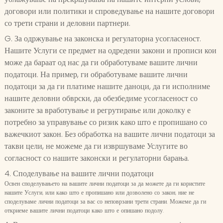
договори или политики и спроведување на нашите договори
со трети страни и деловни партнери.
G. За одржување на законска и регулаторна усогласеност.
Нашите Услуги се предмет на одредени закони и прописи кои
може да бараат од нас да ги обработуваме вашите лични
податоци. На пример, ги обработуваме вашите лични
податоци за да ги платиме нашите даноци, да ги исполниме
нашите деловни обврски, да обезбедиме усогласеност со
законите за вработување и регрутирање или доколку е
потребно за управување со ризик како што е пропишано со
важечкиот закон. Без обработка на вашите лични податоци за
такви цели, не можеме да ги извршуваме Услугите во
согласност со нашите законски и регулаторни барања.
4. Споделување на вашите лични податоци
Освен споделувањето на вашите лични податоци за да можете да ги користите
нашите Услуги, или како што е пропишано или дозволено со закон, ние не
споделуваме лични податоци за вас со неповрзани трети страни. Можеме да ги
откриеме вашите лични податоци како што е опишано подолу.