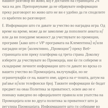
нашиот разговор во живо, кој е достапен на страницата 24
часа на ден. Препорачуваме да не објавувате информации
преку разговорот во живо што не ви е удобно да ги споделите
со вработен во разговорот.
E. Информации што ги давате за учество во наградна игра. Од
време на време, може да ве замолиме да пополните анкета и/
или да ви понудиме можност да учествувате во промоции,
програми (како што е VIP програмата на Клементина) и/или
наградни игри (колективно, „Промоции“) преку Веб-
страницата или преку платформа од трета страна. Доколку
изберете да учествувате во Промоција, ние ќе ги собереме и
складираме личните информации што ги давате во врска со
вашето учество во Промоцијата, вклучувајќи, но не
ограничувајќи се на, вашето име, адреса на е-пошта, датум на
раѓање и/или телефонски број. Таквите информации ќе бидат
предмет на оваа Политика за приватност, освен ако не е
поинаку наведено во официјалните правила или упатства на
Промоцијата или во друга политика за приватност што ја
регулира Промоцијата. Информациите што ги собираме во