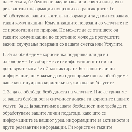
на сметката, безбедносни ажурирања или совети или други
релевантни информации поврзани со трансакциите. Ги
обработуваме вашите контакт информации за да ви испраќаме
такви комуникации. Комуникациите поврзани со услугите не
се промотивни по природа. Не можете да се отпишете од
таквите комуникации, во спротивно може да пропуштите
важни случувања поврзани со вашата сметка или Услугите.
Г. За да обезбедиме корисничка поддршка или да ви
одговориме. Ги собираме сите информации што ни ги
доставувате кога ќе нè контактирате. Без вашите лични
информации, не можеме да ви одговориме или да обезбедиме
ваше континуирано користење и уживање во Услугите.
E. За да се обезбеди безбедноста на услугите. Ние се грижиме
за вашата безбедност и сигурност додека ги користите нашите
услуги. За да ја заштитиме вашата безбедност, ние треба да ги
обработуваме вашите лични податоци, како што се
информациите за вашиот уред, информациите за активноста и
други релевантни информации. Ги користиме таквите