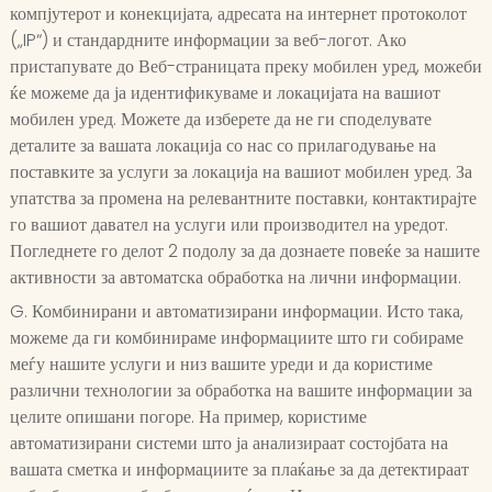
компјутерот и конекцијата, адресата на интернет протоколот
(„IP“) и стандардните информации за веб-логот. Ако
пристапувате до Веб-страницата преку мобилен уред, можеби
ќе можеме да ја идентификуваме и локацијата на вашиот
мобилен уред. Можете да изберете да не ги споделувате
деталите за вашата локација со нас со прилагодување на
поставките за услуги за локација на вашиот мобилен уред. За
упатства за промена на релевантните поставки, контактирајте
го вашиот давател на услуги или производител на уредот.
Погледнете го делот 2 подолу за да дознаете повеќе за нашите
активности за автоматска обработка на лични информации.
G. Комбинирани и автоматизирани информации. Исто така,
можеме да ги комбинираме информациите што ги собираме
меѓу нашите услуги и низ вашите уреди и да користиме
различни технологии за обработка на вашите информации за
целите опишани погоре. На пример, користиме
автоматизирани системи што ја анализираат состојбата на
вашата сметка и информациите за плаќање за да детектираат