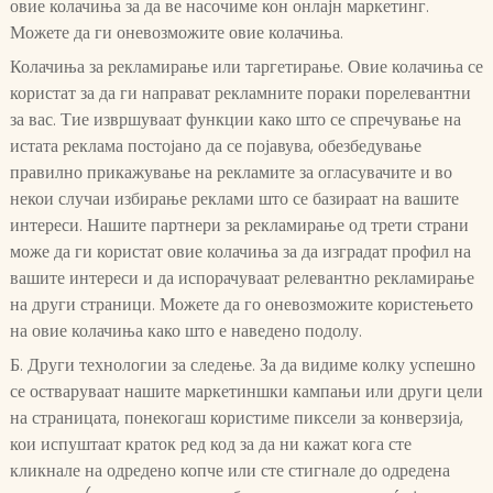
овие колачиња за да ве насочиме кон онлајн маркетинг.
Можете да ги оневозможите овие колачиња.
Колачиња за рекламирање или таргетирање. Овие колачиња се
користат за да ги направат рекламните пораки порелевантни
за вас. Тие извршуваат функции како што се спречување на
истата реклама постојано да се појавува, обезбедување
правилно прикажување на рекламите за огласувачите и во
некои случаи избирање реклами што се базираат на вашите
интереси. Нашите партнери за рекламирање од трети страни
може да ги користат овие колачиња за да изградат профил на
вашите интереси и да испорачуваат релевантно рекламирање
на други страници. Можете да го оневозможите користењето
на овие колачиња како што е наведено подолу.
Б. Други технологии за следење. За да видиме колку успешно
се остваруваат нашите маркетиншки кампањи или други цели
на страницата, понекогаш користиме пиксели за конверзија,
кои испуштаат краток ред код за да ни кажат кога сте
кликнале на одредено копче или сте стигнале до одредена