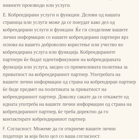
нивните производи или услуги.
Е. Кобрендирани услуги и функции. Делови од нашата
страница или услуги може да се понудат како дел од
кобрендирани услуги и функции. Ќе ги споделиме вашите
лични информации со нашите кобрендирани партнери врз
основа на вашето доброволно користење или учество во
кобрендирана услуга или функција. Кобрендираните
партнери ќе бидат идентификувани на кобрендираната
функција или услуга, заедно со применливата политика за
приватност на кобрендираниот партнер. Употребата на
вашите лични информации од страна на кобрендиран партнер
ќе биде предмет на политиката за приватност на
кобрендираниот партнер. Доколку сакате да се откажете од
идната употреба на вашите лични информации од страна на
кобрендираниот партнер, ќе треба директно да го
контактирате кобрендираниот партнер.
F. Согласност. Можеме да ги откриеме вашите лични
податоци за која било цел со ваша согласност.