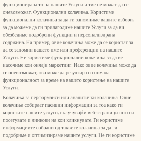
функционирањето на нашите Услуги и тие не можат да се
оневозможат. Функционални колачиња. Користиме
функционални колачиња за да ги запомниме вашите избори,
за да можеме да ги прилагодиме нашите Услуги за да ви
обезбедиме подобрени функции и персонализирана
содржина. На пример, овие колачиња може да се користат за
да се запомни вашето име или преференции на нашите
Услуги. Не користиме функционални колачиња за да ве
насочиме кон онлајн маркетинг. Иако овие колачиња може да
се оневозможат, ова може да резултира со помала
функционалност за време на вашето користење на нашите
Услуги.
Колачиња за перформанси или аналитички колачиња. Овие
колачиња собираат пасивни информации за тоа како ги
користите нашите услуги, вклучувајќи веб-страници што ги
посетувате и линкови на кои кликнувате. Ги користиме
информациите собрани од таквите колачиња за да ги
подобриме и оптимизираме нашите услуги. Не ги користиме