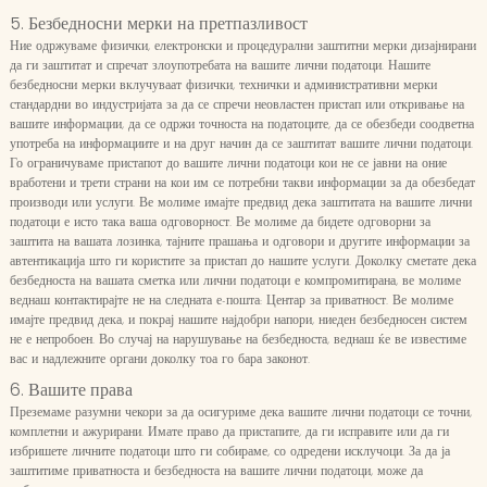
5. Безбедносни мерки на претпазливост
Ние одржуваме физички, електронски и процедурални заштитни мерки дизајнирани
да ги заштитат и спречат злоупотребата на вашите лични податоци. Нашите
безбедносни мерки вклучуваат физички, технички и административни мерки
стандардни во индустријата за да се спречи неовластен пристап или откривање на
вашите информации, да се одржи точноста на податоците, да се обезбеди соодветна
употреба на информациите и на друг начин да се заштитат вашите лични податоци.
Го ограничуваме пристапот до вашите лични податоци кои не се јавни на оние
вработени и трети страни на кои им се потребни такви информации за да обезбедат
производи или услуги. Ве молиме имајте предвид дека заштитата на вашите лични
податоци е исто така ваша одговорност. Ве молиме да бидете одговорни за
заштита на вашата лозинка, тајните прашања и одговори и другите информации за
автентикација што ги користите за пристап до нашите услуги. Доколку сметате дека
безбедноста на вашата сметка или лични податоци е компромитирана, ве молиме
веднаш контактирајте не на следната е-пошта: Центар за приватност. Ве молиме
имајте предвид дека, и покрај нашите најдобри напори, ниеден безбедносен систем
не е непробоен. Во случај на нарушување на безбедноста, веднаш ќе ве известиме
вас и надлежните органи доколку тоа го бара законот.
6. Вашите права
Преземаме разумни чекори за да осигуриме дека вашите лични податоци се точни,
комплетни и ажурирани. Имате право да пристапите, да ги исправите или да ги
избришете личните податоци што ги собираме, со одредени исклучоци. За да ја
заштитиме приватноста и безбедноста на вашите лични податоци, може да