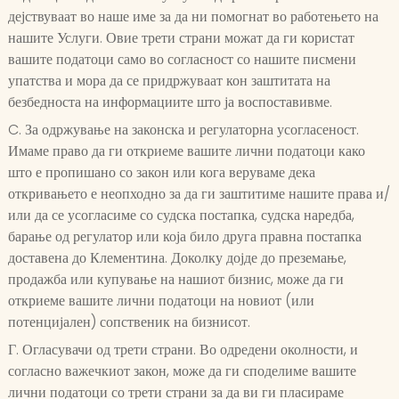
дејствуваат во наше име за да ни помогнат во работењето на
нашите Услуги. Овие трети страни можат да ги користат
вашите податоци само во согласност со нашите писмени
упатства и мора да се придржуваат кон заштитата на
безбедноста на информациите што ја воспоставивме.
C. За одржување на законска и регулаторна усогласеност.
Имаме право да ги откриеме вашите лични податоци како
што е пропишано со закон или кога веруваме дека
откривањето е неопходно за да ги заштитиме нашите права и/
или да се усогласиме со судска постапка, судска наредба,
барање од регулатор или која било друга правна постапка
доставена до Клементина. Доколку дојде до преземање,
продажба или купување на нашиот бизнис, може да ги
откриеме вашите лични податоци на новиот (или
потенцијален) сопственик на бизнисот.
Г. Огласувачи од трети страни. Во одредени околности, и
согласно важечкиот закон, може да ги споделиме вашите
лични податоци со трети страни за да ви ги пласираме