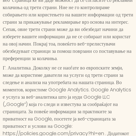
веб-страница ќе ви даде можност да се согласите со рекламни
колачиња од трети страни. Ние не го контролираме
собирањето или користењето на вашите информации од трети
страни за прикажување рекламирање врз основа на интерес.
Сепак, овие трети страни може да ви обезбедат начини да
изберете вашите информации да не се собираат или користат
на овој начин. Покрај тоа, повеќето веб-прелистувачи
обезбедуваат страници за помош поврзани со поставување на
преференции за колачиња.
Г. Аналитика. Доколку не се наоѓате во европските земји,
може да користиме даватели на услуги од трети страни за
следење и анализа на употребата на нашата страница. Во
моментов, користиме Google Analytics. Google Analytics
е услуга за веб-аналитика што ја нуди Google LLC
(„Google“) која го следи и известува за сообраќајот на
страницата. За повеќе информации за практиките за
приватност на Google, посетете ја веб-страницата за
приватност и услови на Google:
https://policies.google.com/privacy?hl=en . Додатокот