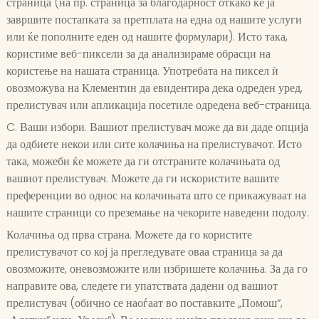
страница (на пр. страница за благодарност откако ќе ја
завршите постапката за претплата на една од нашите услуги
или ќе пополните еден од нашите формулари). Исто така,
користиме веб-пиксели за да анализираме обрасци на
користење на нашата страница. Употребата на пиксел ѝ
овозможува на Клементин да евидентира дека одреден уред,
прелистувач или апликација посетиле одредена веб-страница.
C. Ваши избори. Вашиот прелистувач може да ви даде опција
да одбиете некои или сите колачиња на прелистувачот. Исто
така, можеби ќе можете да ги отстраните колачињата од
вашиот прелистувач. Можете да ги искористите вашите
преференции во однос на колачињата што се прикажуваат на
нашите страници со преземање на чекорите наведени подолу.
Колачиња од прва страна. Можете да го користите
прелистувачот со кој ја прегледувате оваа страница за да
овозможите, оневозможите или избришете колачиња. За да го
направите ова, следете ги упатствата дадени од вашиот
прелистувач (обично се наоѓаат во поставките „Помош“,