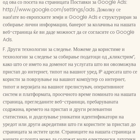
од ова со посета на страницата Поставки за Google Ads:
http://www.google.com/settings/ads. Доколку се
наоѓате во европските земји и Google Ads е структуриран за
собирање лични информации, банерот за колачиња на нашата
веб-страница ќе ви даде можност да се согласите со Google
Ads.
F. Други технологии за следење. Можеме да користиме и
технологии за следење за собирање податоци од „кликстрим“,
како што се името на доменот на услугата што ви овозможува
пристап до интернет, типот на вашиот уред, IP адресата што се
користи за поврзување на вашиот компјутер со интернет,
типот и верзијата на вашиот прелистувач, оперативниот
систем и платформата, просечното време поминато на нашата
страница, прегледаните веб-страници, пребаруваната
содржина, времето на пристап и други релевантни
статистики, и доделување уникатни идентификатори на
уредот или други акредитиви што ги користите за пристап до
страницата за истите цели. Страниците на нашата страница и
нашите е-пошта може да содржат мали електронски датотеки