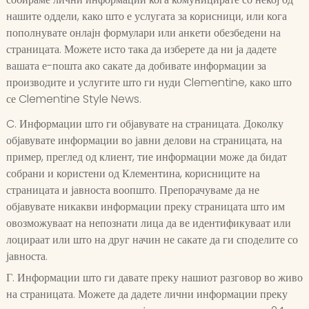
нашите оддели, како што е услугата за корисници, или кога
пополнувате онлајн формулари или анкети обезбедени на
страницата. Можете исто така да изберете да ни ја дадете
вашата е-пошта ако сакате да добивате информации за
производите и услугите што ги нуди Clementine, како што
се Clementine Style News.
C. Информации што ги објавувате на страницата. Доколку
објавувате информации во јавни делови на страницата, на
пример, преглед од клиент, тие информации може да бидат
собрани и користени од Клементина, корисниците на
страницата и јавноста воопшто. Препорачуваме да не
објавувате никакви информации преку страницата што им
овозможуваат на непознати лица да ве идентификуваат или
лоцираат или што на друг начин не сакате да ги споделите со
јавноста.
Г. Информации што ги давате преку нашиот разговор во живо
на страницата. Можете да дадете лични информации преку