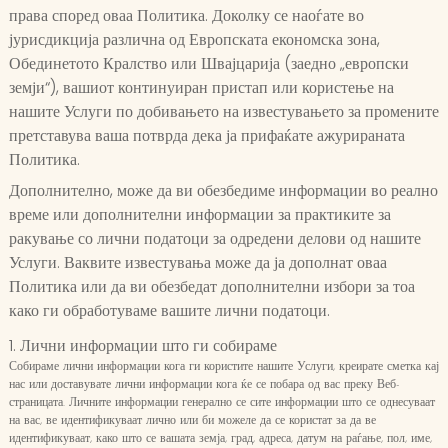
права според оваа Политика. Доколку се наоѓате во
јурисдикција различна од Европската економска зона,
Обединетото Кралство или Швајцарија (заедно „европски
земји“), вашиот континуиран пристап или користење на
нашите Услуги по добивањето на известувањето за промените
претставува ваша потврда дека ја прифаќате ажурираната
Политика.
Дополнително, може да ви обезбедиме информации во реално
време или дополнителни информации за практиките за
ракување со лични податоци за одредени делови од нашите
Услуги. Ваквите известувања може да ја дополнат оваа
Политика или да ви обезбедат дополнителни избори за тоа
како ги обработуваме вашите лични податоци.
1. Лични информации што ги собираме
Собираме лични информации кога ги користите нашите Услуги, креирате сметка кај
нас или доставувате лични информации кога ќе се побара од вас преку Веб-
страницата. Личните информации генерално се сите информации што се однесуваат
на вас, ве идентификуваат лично или би можеле да се користат за да ве
идентификуваат, како што се вашата земја, град, адреса, датум на раѓање, пол, име,