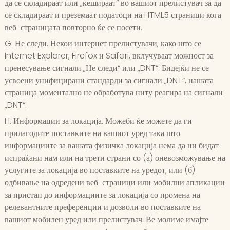
да се складираат или „кешираат“ во вашиот прелистувач за да
се складираат и преземаат податоци на HTML5 страници кога
веб-страницата повторно ќе се посети.
G. Не следи. Некои интернет прелистувачи, како што се
Internet Explorer, Firefox и Safari, вклучуваат можност за
пренесување сигнали „Не следи“ или „DNT“. Бидејќи не се
усвоени унифицирани стандарди за сигнали „DNT“, нашата
страница моментално не обработува ниту реагира на сигнали
„DNT“.
H. Информации за локација. Можеби ќе можете да ги
прилагодите поставките на вашиот уред така што
информациите за вашата физичка локација нема да ни бидат
испраќани нам или на трети страни со (а) оневозможување на
услугите за локација во поставките на уредот; или (б)
одбивање на одредени веб-страници или мобилни апликации
за пристап до информациите за локација со промена на
релевантните преференции и дозволи во поставките на
вашиот мобилен уред или прелистувач. Ве молиме имајте