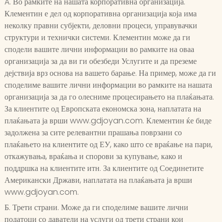
A. Во рамките на нашата корпоративна организација.
Клементин е дел од корпоративна организација која има
неколку правни субјекти, деловни процеси, управувачки
структури и технички системи. Клементин може да ги
сподели вашите лични информации во рамките на оваа
организација за да ви ги обезбеди Услугите и да преземе
дејствија врз основа на вашето барање. На пример, може да ги
споделиме вашите лични информации во рамките на нашата
организација за да го олесниме процесирањето на плаќањата.
За клиентите од Европската економска зона, наплатата на
плаќањата ја врши www.gdjoyan.com. Клементин ќе биде
задолжена за сите релевантни прашања поврзани со
плаќањето на клиентите од ЕУ, како што се враќање на пари,
откажувања, враќања и спорови за купување, како и
поддршка на клиентите итн. За клиентите од Соединетите
Американски Држави, наплатата на плаќањата ја врши
www.gdjoyan.com.
Б. Трети страни. Може да ги споделиме вашите лични
податоци со даватели на услуги од трети страни кои