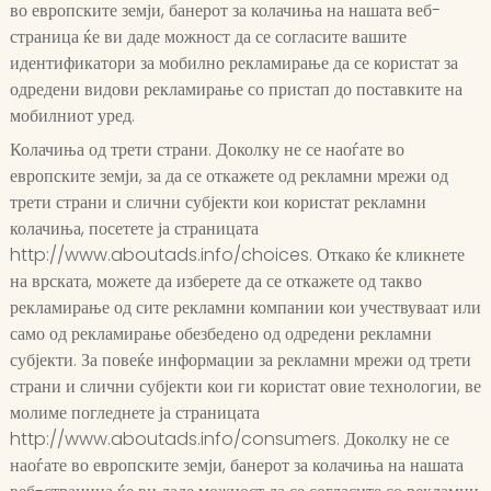
во европските земји, банерот за колачиња на нашата веб-
страница ќе ви даде можност да се согласите вашите
идентификатори за мобилно рекламирање да се користат за
одредени видови рекламирање со пристап до поставките на
мобилниот уред.
Колачиња од трети страни. Доколку не се наоѓате во
европските земји, за да се откажете од рекламни мрежи од
трети страни и слични субјекти кои користат рекламни
колачиња, посетете ја страницата
http://www.aboutads.info/choices. Откако ќе кликнете
на врската, можете да изберете да се откажете од такво
рекламирање од сите рекламни компании кои учествуваат или
само од рекламирање обезбедено од одредени рекламни
субјекти. За повеќе информации за рекламни мрежи од трети
страни и слични субјекти кои ги користат овие технологии, ве
молиме погледнете ја страницата
http://www.aboutads.info/consumers. Доколку не се
наоѓате во европските земји, банерот за колачиња на нашата