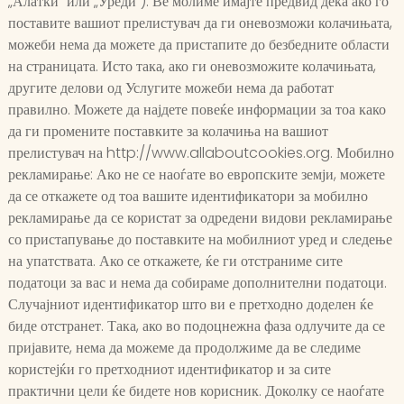
„Алатки“ или „Уреди“). Ве молиме имајте предвид дека ако го
поставите вашиот прелистувач да ги оневозможи колачињата,
можеби нема да можете да пристапите до безбедните области
на страницата. Исто така, ако ги оневозможите колачињата,
другите делови од Услугите можеби нема да работат
правилно. Можете да најдете повеќе информации за тоа како
да ги промените поставките за колачиња на вашиот
прелистувач на http://www.allaboutcookies.org. Мобилно
рекламирање: Ако не се наоѓате во европските земји, можете
да се откажете од тоа вашите идентификатори за мобилно
рекламирање да се користат за одредени видови рекламирање
со пристапување до поставките на мобилниот уред и следење
на упатствата. Ако се откажете, ќе ги отстраниме сите
податоци за вас и нема да собираме дополнителни податоци.
Случајниот идентификатор што ви е претходно доделен ќе
биде отстранет. Така, ако во подоцнежна фаза одлучите да се
пријавите, нема да можеме да продолжиме да ве следиме
користејќи го претходниот идентификатор и за сите
практични цели ќе бидете нов корисник. Доколку се наоѓате