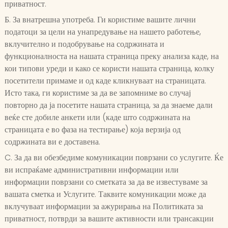
приватност.
Б. За внатрешна употреба. Ги користиме вашите лични
податоци за цели на унапредување на нашето работење,
вклучително и подобрување на содржината и
функционалноста на нашата страница преку анализа каде, на
кои типови уреди и како се користи нашата страница, колку
посетители примаме и од каде кликнуваат на страницата.
Исто така, ги користиме за да ве запомниме во случај
повторно да ја посетите нашата страница, за да знаеме дали
веќе сте добиле анкети или (каде што содржината на
страницата е во фаза на тестирање) која верзија од
содржината ви е доставена.
C. За да ви обезбедиме комуникации поврзани со услугите. Ќе
ви испраќаме административни информации или
информации поврзани со сметката за да ве известуваме за
вашата сметка и Услугите. Таквите комуникации може да
вклучуваат информации за ажурирања на Политиката за
приватност, потврди за вашите активности или трансакции