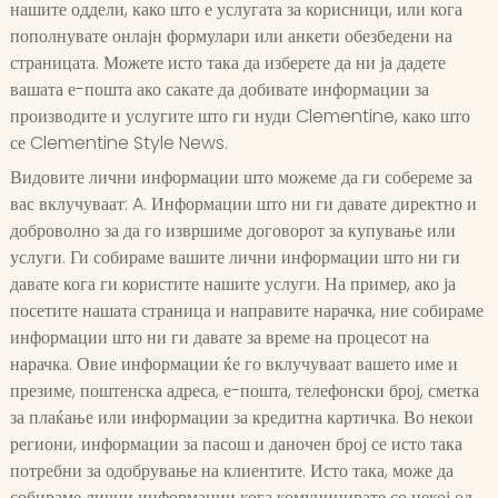
нашите оддели, како што е услугата за корисници, или кога
пополнувате онлајн формулари или анкети обезбедени на
страницата. Можете исто така да изберете да ни ја дадете
вашата е-пошта ако сакате да добивате информации за
производите и услугите што ги нуди Clementine, како што
се Clementine Style News.
Видовите лични информации што можеме да ги собереме за
вас вклучуваат: A. Информации што ни ги давате директно и
доброволно за да го извршиме договорот за купување или
услуги. Ги собираме вашите лични информации што ни ги
давате кога ги користите нашите услуги. На пример, ако ја
посетите нашата страница и направите нарачка, ние собираме
информации што ни ги давате за време на процесот на
нарачка. Овие информации ќе го вклучуваат вашето име и
презиме, поштенска адреса, е-пошта, телефонски број, сметка
за плаќање или информации за кредитна картичка. Во некои
региони, информации за пасош и даночен број се исто така
потребни за одобрување на клиентите. Исто така, може да
собираме лични информации кога комуницирате со некој од