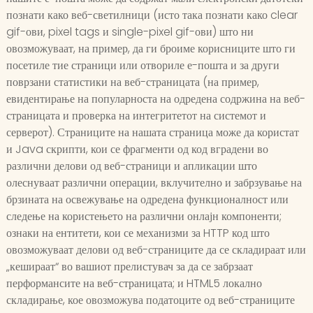
познати како веб-светилници (исто така познати како clear
gif-ови, pixel tags и single-pixel gif-ови) што ни
овозможуваат, на пример, да ги броиме корисниците што ги
посетиле тие страници или отвориле е-пошта и за други
поврзани статистики на веб-страницата (на пример,
евидентирање на популарноста на одредена содржина на веб-
страницата и проверка на интегритетот на системот и
серверот). Страниците на нашата страница може да користат
и Java скрипти, кои се фрагменти од код вградени во
различни делови од веб-страници и апликации што
олеснуваат различни операции, вклучително и забрзување на
брзината на освежување на одредена функционалност или
следење на користењето на различни онлајн компоненти;
ознаки на ентитети, кои се механизми за HTTP код што
овозможуваат делови од веб-страниците да се складираат или
„кешираат“ во вашиот прелистувач за да се забрзаат
перформансите на веб-страницата; и HTML5 локално
складирање, кое овозможува податоците од веб-страниците