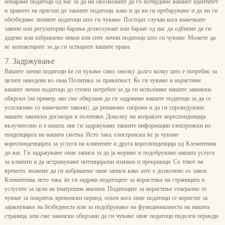
побараме податоци од вас за да ни овозможите да го потврдиме вашиот идентитет
и правото на пристап до таквите податоци, како и да ви ги пребаруваме и да ви ги
обезбедиме личните податоци што ги чуваме. Постојат случаи кога важечките
закони или регулаторни барања дозволуваат или бараат од нас да одбиеме да ги
дадеме или избришеме некои или сите лични податоци што ги чуваме. Можете да
нè контактирате за да ги остварите вашите права.
7. Задржување
Вашите лични податоци ќе ги чуваме само онолку долго колку што е потребно за
целите наведени во оваа Политика за приватност. Ќе ги чуваме и користиме
вашите лични податоци до степен потребен за да ги исполниме нашите законски
обврски (на пример, ако сме обврзани да ги задржиме вашите податоци за да се
усогласиме со важечките закони), да решаваме спорови и да ги спроведуваме
нашите законски договори и политики. Доколку ни испраќате кореспонденција,
вклучително и е-пошта, ние ги задржуваме таквите информации електронски во
евиденцијата на вашата сметка. Исто така, електронски ќе ја чуваме
кореспонденцијата за услуги на клиентите и друга кореспонденција од Клементина
до вас. Ги задржуваме овие записи за да ја мериме и подобруваме нашата услуга
за клиенти и да истражуваме потенцијални измами и прекршоци. Со текот на
времето, можеме да ги избришеме овие записи како што е дозволено со закон.
Клементина, исто така, ќе ги задржи податоците за користење на страницата и
услугите за цели на внатрешна анализа. Податоците за користење генерално се
чуваат за пократок временски период, освен кога овие податоци се користат за
зајакнување на безбедноста или за подобрување на функционалноста на нашата
страница, или сме законски обврзани да ги чуваме овие податоци подолги периоди.