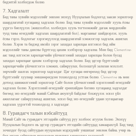
бидэнтэй холбогдож болно.
7. Хадгалалт
Бид таны хувийн мэдээллийг зөвхөн энэхүү Нууцлалын бодлогод заасан зорилгоор
шаардлагатай хугацаанд хадгалах болно. Бид таны хувийн мэдээллийг хууль ёсны
үүргээ биелүүлэх (жишээлбэл, холбогдох хууль тогтоомжийг дагаж мөрдөхийн
тулд таны өгөгдлийг хадгалах шаардлагатай бол), маргааныг шийдвэрлэх, хууль
ёсны гэрээ, бодлогыг хэрэгжүүлэхэд шаардлагатай хэмжээгээр хадгалж, ашиглах
болно. Хэрэв та бидэнд имэйл зэрэг захидал харилцаа илгээвэл бид ийм
мэдээллийг таны дансны бүртгэлд цахим хэлбэрээр хадгална. Мөн бид Clementine-
аас танд илгээсэн харилцагчийн үйлчилгээний захидал харилцаа болон бусад
захидал харилцааг цахим хэлбэрээр хадгалах болно. Бид эдгээр бүртгэлийг
харилцагчийн үйлчилгээгээ хэмжих, сайжруулах, болзошгүй залилан мэхлэлт,
зөрчлийг шалгах зорилгоор хадгалдаг. Цаг хугацаа өнгөрөхөд бид эдгээр
бүртгэлийг хуулиар зөвшөөрөгдсөн тохиолдолд устгаж болно. Clementine нь мөн
дотоод шинжилгээний зорилгоор Сайт болон үйлчилгээний хэрэглээний өгөгдлийг
хадгалах болно. Хэрэглээний өгөгдлийг ерөнхийдөө богино хугацаанд хадгалдаг
бөгөөд энэ өгөгдлийг манай Сайтын аюулгүй байдлыг бэхжүүлэх эсвэл үйл
ажиллагааг сайжруулахад ашиглах, эсвэл бид энэ өгөгдлийг удаан хугацаагаар
хадгалах үүрэгтэй тохиолдолд л хадгалдаг.
8. Гуравдагч талын вэбсайтууд
Манай Сайт нь гуравдагч этгээдийн сайтууд руу холбоос агуулж болно. Энэхүү
Нууцлалын бодлого нь эдгээр гуравдагч этгээдийн сайтуудад хамаарахгүй. Бид танд
зочилдог бусад сайтуудын нууцлалын мэдэгдлийг уншихыг зөвлөж байна, учир нь