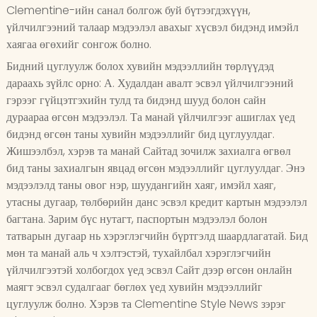
Clementine-ийн санал болгож буй бүтээгдэхүүн,
үйлчилгээний талаар мэдээлэл авахыг хүсвэл бидэнд имэйл
хаягаа өгөхийг сонгож болно.
Бидний цуглуулж болох хувийн мэдээллийн төрлүүдэд
дараахь зүйлс орно: А. Худалдан авалт эсвэл үйлчилгээний
гэрээг гүйцэтгэхийн тулд та бидэнд шууд болон сайн
дураараа өгсөн мэдээлэл. Та манай үйлчилгээг ашиглах үед
бидэнд өгсөн таны хувийн мэдээллийг бид цуглуулдаг.
Жишээлбэл, хэрэв та манай Сайтад зочилж захиалга өгвөл
бид таны захиалгын явцад өгсөн мэдээллийг цуглуулдаг. Энэ
мэдээлэлд таны овог нэр, шуудангийн хаяг, имэйл хаяг,
утасны дугаар, төлбөрийн данс эсвэл кредит картын мэдээлэл
багтана. Зарим бүс нутагт, паспортын мэдээлэл болон
татварын дугаар нь хэрэглэгчийн бүртгэлд шаардлагатай. Бид
мөн та манай аль ч хэлтэстэй, тухайлбал хэрэглэгчийн
үйлчилгээтэй холбогдох үед эсвэл Сайт дээр өгсөн онлайн
маягт эсвэл судалгааг бөглөх үед хувийн мэдээллийг
цуглуулж болно. Хэрэв та Clementine Style News зэрэг