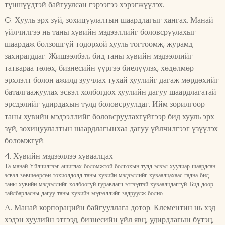
түншүүдтэй байгуулсан гэрээгээ хэрэгжүүлэх.
G. Хууль эрх зүй, зохицуулалтын шаардлагыг хангах. Манай
үйлчилгээ нь таны хувийн мэдээллийг боловсруулахыг
шаардаж болзошгүй тодорхой хууль тогтоомж, журамд
захирагддаг. Жишээлбэл, бид таны хувийн мэдээллийг
татвараа төлөх, бизнесийн үүргээ биелүүлэх, хөдөлмөр
эрхлэлт болон ажилд зуучлах тухай хуулийг дагаж мөрдөхийг
баталгаажуулах эсвэл холбогдох хуулийн дагуу шаардлагатай
эрсдэлийг удирдахын тулд боловсруулдаг. Ийм зорилгоор
таны хувийн мэдээллийг боловсруулахгүйгээр бид хууль эрх
зүй, зохицуулалтын шаардлагынхаа дагуу үйлчилгээг үзүүлэх
боломжгүй.
4. Хувийн мэдээллээ хуваалцах
Та манай Үйлчилгээг ашиглах боломжтой болгохын тулд эсвэл хуулиар шаардсан
эсвэл зөвшөөрсөн тохиолдолд таны хувийн мэдээллийг хуваалцахаас гадна бид
таны хувийн мэдээллийг холбоогүй гуравдагч этгээдтэй хуваалцдаггүй. Бид доор
тайлбарласны дагуу таны хувийн мэдээллийг задруулж болно.
А. Манай корпорацийн байгууллага дотор. Клементин нь хэд
хэдэн хуулийн этгээд, бизнесийн үйл явц, удирдлагын бүтэц,