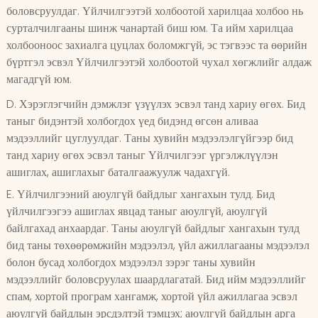
боловсруулдаг. Үйлчилгээтэй холбоотой харилцаа холбоо нь
сурталчилгааны шинж чанартай биш юм. Та ийм харилцаа
холбооноос захиалга цуцлах боломжгүй, эс тэгвээс та өөрийн
бүртгэл эсвэл Үйлчилгээтэй холбоотой чухал хөгжлийг алдаж
магадгүй юм.
D. Хэрэглэгчийн дэмжлэг үзүүлэх эсвэл танд хариу өгөх. Бид
таныг бидэнтэй холбогдох үед бидэнд өгсөн аливаа
мэдээллийг цуглуулдаг. Таны хувийн мэдээлэлгүйгээр бид
танд хариу өгөх эсвэл таныг Үйлчилгээг үргэлжлүүлэн
ашиглах, ашиглахыг баталгаажуулж чадахгүй.
E. Үйлчилгээний аюулгүй байдлыг хангахын тулд. Бид
үйлчилгээгээ ашиглах явцад таныг аюулгүй, аюулгүй
байлгахад анхаардаг. Таны аюулгүй байдлыг хангахын тулд
бид таны төхөөрөмжийн мэдээлэл, үйл ажиллагааны мэдээлэл
болон бусад холбогдох мэдээлэл зэрэг таны хувийн
мэдээллийг боловсруулах шаардлагатай. Бид ийм мэдээллийг
спам, хортой програм хангамж, хортой үйл ажиллагаа эсвэл
аюулгүй байдлын эрсдэлтэй тэмцэх; аюулгүй байдлын арга