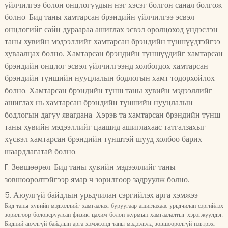
үйлчилгээ болон онцлогуудын нэг хэсэг болгон санал болгож
болно. Бид таны хамтарсан брэндийн үйлчилгээ эсвэл
онцлогийг сайн дураараа ашиглах эсвэл оролцоход үндэслэн
таны хувийн мэдээллийг хамтарсан брэндийн түншүүдтэйгээ
хуваалцах болно. Хамтарсан брэндийн түншүүдийг хамтарсан
брэндийн онцлог эсвэл үйлчилгээнд холбогдох хамтарсан
брэндийн түншийн нууцлалын бодлогын хамт тодорхойлох
болно. Хамтарсан брэндийн түнш таны хувийн мэдээллийг
ашиглах нь хамтарсан брэндийн түншийн нууцлалын
бодлогын дагуу явагдана. Хэрэв та хамтарсан брэндийн түнш
таны хувийн мэдээллийг цаашид ашиглахаас татгалзахыг
хүсвэл хамтарсан брэндийн түнштэй шууд холбоо барих
шаардлагатай болно.
F. Зөвшөөрөл. Бид таны хувийн мэдээллийг таны
зөвшөөрөлтэйгээр ямар ч зорилгоор задруулж болно.
5. Аюулгүй байдлын урьдчилан сэргийлэх арга хэмжээ
Бид таны хувийн мэдээллийг хамгаалах, буруугаар ашиглахаас урьдчилан сэргийлэх
зорилгоор боловсруулсан физик, цахим болон журмын хамгаалалтыг хэрэгжүүлдэг.
Бидний аюулгүй байдлын арга хэмжээнд таны мэдээлэлд зөвшөөрөлгүй нэвтрэх,