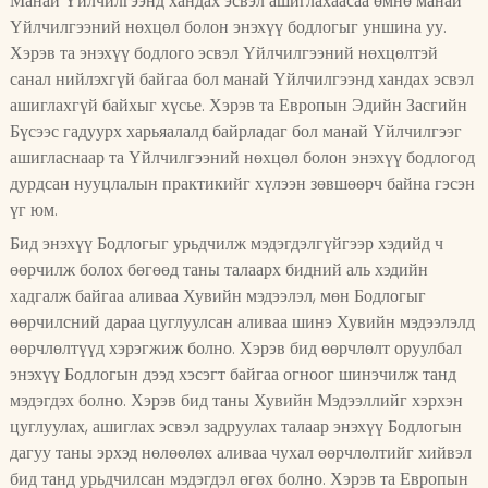
Манай Үйлчилгээнд хандах эсвэл ашиглахаасаа өмнө манай
Үйлчилгээний нөхцөл болон энэхүү бодлогыг уншина уу.
Хэрэв та энэхүү бодлого эсвэл Үйлчилгээний нөхцөлтэй
санал нийлэхгүй байгаа бол манай Үйлчилгээнд хандах эсвэл
ашиглахгүй байхыг хүсье. Хэрэв та Европын Эдийн Засгийн
Бүсээс гадуурх харьяалалд байрладаг бол манай Үйлчилгээг
ашигласнаар та Үйлчилгээний нөхцөл болон энэхүү бодлогод
дурдсан нууцлалын практикийг хүлээн зөвшөөрч байна гэсэн
үг юм.
Бид энэхүү Бодлогыг урьдчилж мэдэгдэлгүйгээр хэдийд ч
өөрчилж болох бөгөөд таны талаарх бидний аль хэдийн
хадгалж байгаа аливаа Хувийн мэдээлэл, мөн Бодлогыг
өөрчилсний дараа цуглуулсан аливаа шинэ Хувийн мэдээлэлд
өөрчлөлтүүд хэрэгжиж болно. Хэрэв бид өөрчлөлт оруулбал
энэхүү Бодлогын дээд хэсэгт байгаа огноог шинэчилж танд
мэдэгдэх болно. Хэрэв бид таны Хувийн Мэдээллийг хэрхэн
цуглуулах, ашиглах эсвэл задруулах талаар энэхүү Бодлогын
дагуу таны эрхэд нөлөөлөх аливаа чухал өөрчлөлтийг хийвэл
бид танд урьдчилсан мэдэгдэл өгөх болно. Хэрэв та Европын