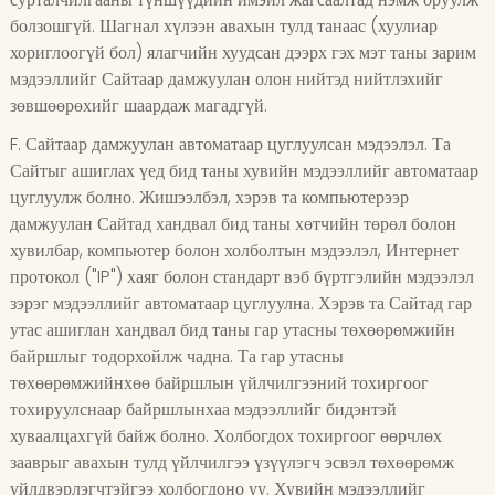
болзошгүй. Шагнал хүлээн авахын тулд танаас (хуулиар
хориглоогүй бол) ялагчийн хуудсан дээрх гэх мэт таны зарим
мэдээллийг Сайтаар дамжуулан олон нийтэд нийтлэхийг
зөвшөөрөхийг шаардаж магадгүй.
F. Сайтаар дамжуулан автоматаар цуглуулсан мэдээлэл. Та
Сайтыг ашиглах үед бид таны хувийн мэдээллийг автоматаар
цуглуулж болно. Жишээлбэл, хэрэв та компьютерээр
дамжуулан Сайтад хандвал бид таны хөтчийн төрөл болон
хувилбар, компьютер болон холболтын мэдээлэл, Интернет
протокол ("IP") хаяг болон стандарт вэб бүртгэлийн мэдээлэл
зэрэг мэдээллийг автоматаар цуглуулна. Хэрэв та Сайтад гар
утас ашиглан хандвал бид таны гар утасны төхөөрөмжийн
байршлыг тодорхойлж чадна. Та гар утасны
төхөөрөмжийнхөө байршлын үйлчилгээний тохиргоог
тохируулснаар байршлынхаа мэдээллийг бидэнтэй
хуваалцахгүй байж болно. Холбогдох тохиргоог өөрчлөх
зааврыг авахын тулд үйлчилгээ үзүүлэгч эсвэл төхөөрөмж
үйлдвэрлэгчтэйгээ холбогдоно уу. Хувийн мэдээллийг