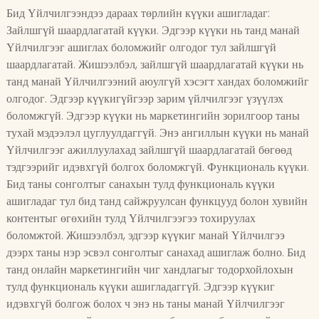
Бид Үйлчилгээндээ дараах төрлийн күүки ашигладаг:
Зайлшгүй шаардлагатай күүки. Эдгээр күүки нь танд манай
Үйлчилгээг ашиглах боломжийг олгодог тул зайлшгүй
шаардлагатай. Жишээлбэл, зайлшгүй шаардлагатай күүки нь
танд манай Үйлчилгээний аюулгүй хэсэгт хандах боломжийг
олгодог. Эдгээр күүкигүйгээр зарим үйлчилгээг үзүүлэх
боломжгүй. Эдгээр күүки нь маркетингийн зорилгоор таны
тухай мэдээлэл цуглуулдаггүй. Энэ ангиллын күүки нь манай
Үйлчилгээг ажиллуулахад зайлшгүй шаардлагатай бөгөөд
тэдгээрийг идэвхгүй болгох боломжгүй. Функциональ күүки.
Бид таны сонголтыг санахын тулд функциональ күүки
ашигладаг тул бид танд сайжруулсан функцууд болон хувийн
контентыг өгөхийн тулд Үйлчилгээгээ тохируулах
боломжтой. Жишээлбэл, эдгээр күүкиг манай Үйлчилгээ
дээрх таны нэр эсвэл сонголтыг санахад ашиглаж болно. Бид
танд онлайн маркетингийн чиг хандлагыг тодорхойлохын
тулд функциональ күүки ашигладаггүй. Эдгээр күүкиг
идэвхгүй болгож болох ч энэ нь таны манай Үйлчилгээг