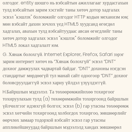
олгодог. entity шошго нь вэбсайтын ажиллагааг хурдасгахын
тулд вэбсайтын зарим хэсгийг таны хөтөч дотор хадгалах
эсвэл "кэшлэх" боломжийг олгодог HTTP кодын механизм юм;
мөн вэбсайт дахин зочлох үед HTML5 хуудсанд өгөгдөл
хадгалах, авахын тулд вэбсайтуудаас авсан өгөгдлийг таны
хөтөч дотор хадгалах эсвэл "кэшлэх" боломжийг олгодог
HTML5 локал хадгалалт юм.
G. Хянаж болохгүй. Internet Explorer, Firefox, Safari зэрэг
зарим интернет хөтөч нь “Хянаж болохгүй” эсвэл “DNT”
дохиог дамжуулах чадвартай байдаг. “DNT” дохионы нэгдсэн
стандартыг мөрдөөгүй тул манай сайт одоогоор “DNT” дохиог
боловсруулдаггүй эсвэл хариу үйлдэл үзүүлдэггүй.
H.Байршлын мэдээлэл. Та төхөөрөмжийнхөө тохиргоог
тохируулахын тулд (a) төхөөрөмжийн тохиргоонд байршлын
үйлчилгээг идэвхгүй болгох; эсвэл (b) гар утасны төхөөрөмж
эсвэл хөтчийн тохиргоонд холбогдох тохиргоо, зөвшөөрлийг
өөрчлөх замаар тодорхой вэбсайт эсвэл гар утасны
аппликейшнуудад байршлын мэдээлэлд хандах зөвшөөрөл