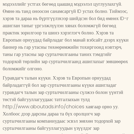
мэдээллийг устгах бөгөөд цаашид мэдээлэл цуглуулахгүй.
Өмнө нь танд оноосон санамсаргүй ID устах болно. Тиймээс,
хэрэв та дараа нь бүртгүүлэхээр шийдсэн бол бид өмнөх ID-г
ашиглан таныг үргэлжлүүлэн хянах боломжгүй бөгөөд
практик зорилгоор та шинэ хэрэглэгч болно. Хэрэв та
Европын орнуудад байрладаг бол манай вэбсайт дээрх күүки
баннер нь гар утасны төхөөрөмжийн тохиргоонд нэвтэрч,
таны гар утасны зар сурталчилгааны таних тэмдгийг
тодорхой төрлийн зар сурталчилгаанд ашиглахыг зөвшөөрөх
боломжийг олгоно.
Гуравдагч талын күүки. Хэрэв та Европын орнуудад
байрладаггүй бол зар сурталчилгааны күүки ашигладаг
гуравдагч талын зар сурталчилгааны сүлжээ болон үүнтэй
төстэй байгууллагуудаас татгалзахын тулд
http://www.aboutads.info/choices хаягаар орно уу.
Холбоос дээр дарсны дараа та бүх оролцогч зар
сурталчилгааны компаниудаас эсвэл зөвхөн тодорхой зар
сурталчилгааны байгууллагуудын үзүүлдэг зар