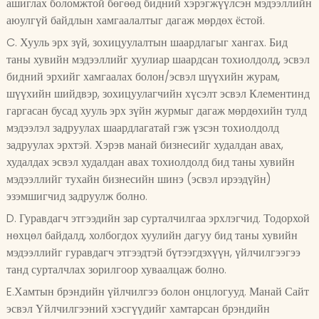
ашиглах боломжтой бөгөөд бидний хэрэгжүүлсэн мэдээллийн
аюулгүй байдлын хамгаалалтыг дагаж мөрдөх ёстой.
C. Хууль эрх зүй, зохицуулалтын шаардлагыг хангах. Бид
таны хувийн мэдээллийг хуулиар шаардсан тохиолдолд, эсвэл
бидний эрхийг хамгаалах болон/эсвэл шүүхийн журам,
шүүхийн шийдвэр, зохицуулагчийн хүсэлт эсвэл Клементинд
гаргасан бусад хууль эрх зүйн журмыг дагаж мөрдөхийн тулд
мэдээлэл задруулах шаардлагатай гэж үзсэн тохиолдолд
задруулах эрхтэй. Хэрэв манай бизнесийг худалдан авах,
худалдах эсвэл худалдан авах тохиолдолд бид таны хувийн
мэдээллийг тухайн бизнесийн шинэ (эсвэл ирээдүйн)
эзэмшигчид задруулж болно.
D. Гуравдагч этгээдийн зар сурталчилгаа эрхлэгчид. Тодорхой
нөхцөл байдалд, холбогдох хуулийн дагуу бид таны хувийн
мэдээллийг гуравдагч этгээдтэй бүтээгдэхүүн, үйлчилгээгээ
танд сурталчлах зорилгоор хуваалцаж болно.
E.Хамтын брэндийн үйлчилгээ болон онцлогууд. Манай Сайт
эсвэл Үйлчилгээний хэсгүүдийг хамтарсан брэндийн