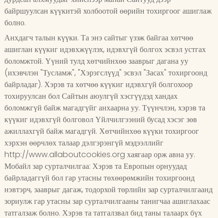
байршуулсан күүкитэй холбоотой өөрийн тохиргоог ашиглаж
болно.
Анхдагч талын күүки. Та энэ сайтыг үзэж байгаа хөтчөө
ашиглан күүкиг идэвхжүүлэх, идэвхгүй болгох эсвэл устгах
боломжтой. Үүний тулд хөтчийнхөө зааврыг дагана уу
(ихэвчлэн "Тусламж", "Хэрэгслүүд" эсвэл "Засах" тохиргоонд
байрладаг). Хэрэв та хөтчөө күүкиг идэвхгүй болгохоор
тохируулсан бол Сайтын аюулгүй хэсгүүдэд хандах
боломжгүй байж магадгүйг анхаарна уу. Түүнчлэн, хэрэв та
күүкиг идэвхгүй болговол Үйлчилгээний бусад хэсэг зөв
ажиллахгүй байж магадгүй. Хөтчийнхөө күүки тохиргоог
хэрхэн өөрчлөх талаар дэлгэрэнгүй мэдээллийг
http://www.allaboutcookies.org хаягаар орж авна уу.
Мобайл зар сурталчилгаа: Хэрэв та Европын орнуудад
байрладаггүй бол гар утасны төхөөрөмжийн тохиргоонд
нэвтэрч, зааврыг дагаж, тодорхой төрлийн зар сурталчилгаанд
зориулж гар утасны зар сурталчилгааны танигчаа ашиглахаас
татгалзаж болно. Хэрэв та татгалзвал бид таны талаарх бүх