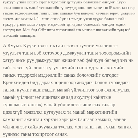
түлхүүр үгийн шошго зэрэг мэдээллийг цуглуулах боломжийг олгодог. Күүки
эсвэл шошго нь манай технологийн түншүүдэд таны компьютерын IP хаяг, таны гар
утасны төхөөрөмжийн танигч, таны ашиглаж буй интернет хөтчийн төрөл, үйлдлийн
систем, лавлагааны URL хаяг, огноо/цагны тэмдэг, үзсэн хуудас болон энгийн
түлхүүр үгийн шошго зэрэг мэдээллийг цуглуулах боломжийг олгодог кодын
хэсгүүд юм. Мөн бид Сайтынхаа хэрэглээний хэв маягийг шинжлэхийн тулд вэб
пикселийг ашигладаг.
А.Күүки. Күүки гэдэг нь сайт эсвэл түүний үйлчилгээ
үзүүлэгч таны вэб хөтөчөөр дамжуулан таны төхөөрөмжийн
хатуу диск рүү дамжуулдаг жижиг вэб файлууд бөгөөд энэ нь
сайт эсвэл үйлчилгээ үзүүлэгчийн системд таны хөтчийг
таньж, тодорхой мэдээллийг санах боломжийг олгодог.
Ерөнхийдөө бид дараах зорилгоор анхдагч болон гуравдагч
талын күүкиг ашигладаг: манай үйлчилгээг зөв ажиллуулах;
манай үйлчилгээг ашиглах явцад аюулгүй хайлтын
туршлагыг хангах; манай үйлчилгээг ашиглах талаар
идэвхгүй мэдээлэл цуглуулах; та манай маркетингийн
кампанит ажилтай хэрхэн харьцаж байгааг хэмжих; манай
үйлчилгээг сайжруулахад туслах; мөн таны тав тухыг хангах
үүднээс таны тохиргоог санах.