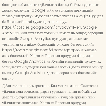
болгодог вэб аналитик үйлчилгээ бөгөөд Сайтын урсгалыг
хянаж, мэдээлдэг. Google-ийн нууцлалын практикийн
талаар дэлгэрэнгүй мэдээлэл авахыг хүсвэл Google Нууцлал
ба Нөхцөлийн вэб хуудсанд зочилно уу:
https://policies.google.com/privacy?hl=en. Google
Analytics-ийн татгалзах хөтчийн нэмэлт нь зочдод өөрсдийн
өгөгдлийг Google Analytics цуглуулж, ашиглахаас
урьдчилан сэргийлэх боломжийг олгодог бөгөөд үүнийг
https://tools.google.com/dlpage/gaoptout хаягаар
авах боломжтой. Хэрэв та Европын орнуудад байрладаг
бөгөөд Google Analytics нь Хувийн мэдээллийг цуглуулах
зориулалттай бүтэцтэй бол манай вэбсайт дээрх күүки баннер
нь танд Google Analytics-д зөвшөөрөл өгөх боломжийг
олгоно.
Д.Зан төлөвийн ремаркетинг. Бид мөн та манай Сайт эсвэл
үйлчилгээнд зочилсны дараа гуравдагч талын вэбсайтууд
дээр танд сурталчилгаа үзүүлэхийн тулд ремаркетингийн
үйлчилгээг ашигладаг. Хэрэв та Европын орнуудад