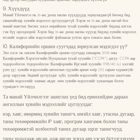
бид эдгээр сайтуудын нууцлалын практикт хариуцлага хүлээхгүй.
9. Хүүхдүүд
Манай Үйлчилгээ нь 16-аас доош насны хүүхдүүдэд зориулагдаагүй бөгөөд бид
санаатайгаар хувийн мэдээлэл цуглуулдаггүй. Хэрэв та 16-аас доош настай бол
манай маягтыг бөглөх эсвэл өөрийнхөө тухай хувийн мэдээллийг бидэнд илгээх
гэж бүү оролдоорой. Хэрэв бид 16-аас доош насны хүүхэд бидэнд хувийн мэдээлэл
өгснийг мэдвэл ийм мэдээллийг файлаасаа устгах арга хэмжээ авах болно.
10. Калифорнийн оршин суугчдад зориулсан мэдэгдэл үү?
Энэ хэсэг нь зөвхөн Калифорнийн оршин суугчдад хамаарна. 2018 оны
Калифорнийн Хэрэглэгчийн Нууцлалын тухай хуулийн ("CCPA") дагуу, CCPA-аар
тодорхойлсон, тодорхойлсон (Калифорнийн Иргэний хуулийн 1798.140 (o) хэсгийг
үзнэ үү) хувийн мэдээллийн ангиллын сүүлийн арван хоёр (12) сарын хураангуйг
доор харуулав, бидний цуглуулдаг зүйл, хувийн мэдээллийг цуглуулах шалтгаан,
хувийн мэдээллийг хаанаас авдаг, мөн хувийн мэдээллийг хуваалцаж болох
гуравдагч этгээдүүд.
Та манай Үйлчилгээг ашиглах үед бид ерөнхийдөө дараах
ангиллын хувийн мэдээллийг цуглуулдаг:
нэр, хаяг, өвөрмөц хувийн танигч, имэйл хаяг, утасны дугаар,
таны төхөөрөмжийн IP хаяг, програм хангамж болон таны
төхөөрөмжтэй холбоотой таних дугаар зэрэг танигчууд;
таны худалдаж авсан, олж авсан эсвэл авч үзсэн бүтээгдэхүүн,