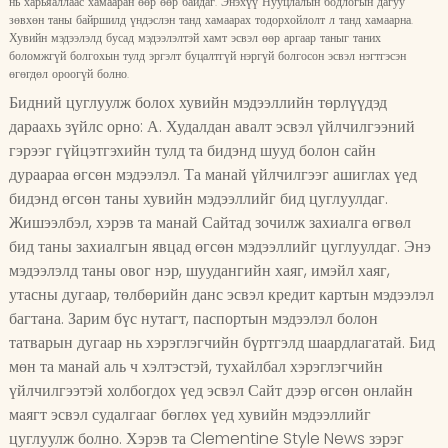
нь харьяаллаас хамааран өөр өөр байдаг. Энэхүү Нууцлалын бодлогын дагуу
зөвхөн таны байршилд үндэслэн танд хамаарах тодорхойлолт л танд хамаарна.
Хувийн мэдээлэлд бусад мэдээлэлтэй хамт эсвэл өөр аргаар таныг таних
боломжгүй болгохын тулд эргэлт буцалтгүй нэргүй болгосон эсвэл нэгтгэсэн
өгөгдөл ороогүй болно.
Бидний цуглуулж болох хувийн мэдээллийн төрлүүдэд
дараахь зүйлс орно: А. Худалдан авалт эсвэл үйлчилгээний
гэрээг гүйцэтгэхийн тулд та бидэнд шууд болон сайн
дураараа өгсөн мэдээлэл. Та манай үйлчилгээг ашиглах үед
бидэнд өгсөн таны хувийн мэдээллийг бид цуглуулдаг.
Жишээлбэл, хэрэв та манай Сайтад зочилж захиалга өгвөл
бид таны захиалгын явцад өгсөн мэдээллийг цуглуулдаг. Энэ
мэдээлэлд таны овог нэр, шуудангийн хаяг, имэйл хаяг,
утасны дугаар, төлбөрийн данс эсвэл кредит картын мэдээлэл
багтана. Зарим бүс нутагт, паспортын мэдээлэл болон
татварын дугаар нь хэрэглэгчийн бүртгэлд шаардлагатай. Бид
мөн та манай аль ч хэлтэстэй, тухайлбал хэрэглэгчийн
үйлчилгээтэй холбогдох үед эсвэл Сайт дээр өгсөн онлайн
маягт эсвэл судалгааг бөглөх үед хувийн мэдээллийг
цуглуулж болно. Хэрэв та Clementine Style News зэрэг