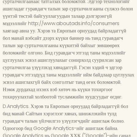
сурталчилгаанаас татгалзах боломжтой. Эдгээр технологийг
ашигладаг гуравдагч талын зар сурталчилгааны сүлжээ болон
үүнтэй төстэй байгууллагуудын талаар дэлгэрэнгүй
мэдээллийг http://www.aboutads.info/consumers
хаягаар авна уу. Хэрэв та Европын орнуудад байрладаггүй
бол манай вэбсайт дээрх күүки баннер нь танд гуравдагч
талын зар сурталчилгааны күүкитэй байхыг зөвшөөрөх
боломжийг олгоно. Бид гуравдагч этгээд таны мэдээллийг
цуглуулах эсвэл ашиглуулахыг сонирхолд суурилсан зар
сурталчилгаа үзүүлэхэд хянадаггүй. Гэсэн хэдий ч эдгээр
гуравдагч этгээдүүд таны мэдээллийг ийм байдлаар цуглуулах
эсвэл ашиглахгүй байх сонголтыг танд өгөх боломжтой.
Нэмж дурдахад ихэнх вэб хөтөч нь күүки тохиргоог
тохируулахтай холбоотой тусламжийн хуудсуудыг өгдөг.
D.Analytics. Хэрэв та Европын орнуудад байрладаггүй бол
бид манай Сайтын хэрэглээг хянах, шинжлэхийн тулд
гуравдагч талын үйлчилгээ үзүүлэгчдийг ашиглаж болно.
Одоогоор бид Google Analytics-ийг ашиглаж байна.
Google Analytics нь Google ХХК ("Google")-ийн санал