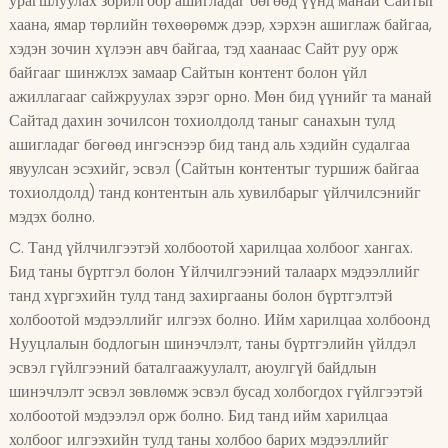
урагшлуулах зорилгоор ашигладаг бөгөөд үүнд манай Сайтыг
хаана, ямар төрлийн төхөөрөмж дээр, хэрхэн ашиглаж байгаа,
хэдэн зочин хүлээн авч байгаа, тэд хаанаас Сайт руу орж
байгааг шинжлэх замаар Сайтын контент болон үйл
ажиллагааг сайжруулах зэрэг орно. Мөн бид үүнийг та манай
Сайтад дахин зочилсон тохиолдолд таныг санахын тулд
ашигладаг бөгөөд ингэснээр бид танд аль хэдийн судалгаа
явуулсан эсэхийг, эсвэл (Сайтын контентыг туршиж байгаа
тохиолдолд) танд контентын аль хувилбарыг үйлчилсэнийг
мэдэх болно.
C. Танд үйлчилгээтэй холбоотой харилцаа холбоог хангах.
Бид таны бүртгэл болон Үйлчилгээний талаарх мэдээллийг
танд хүргэхийн тулд танд захиргааны болон бүртгэлтэй
холбоотой мэдээллийг илгээх болно. Ийм харилцаа холбоонд
Нууцлалын бодлогын шинэчлэлт, таны бүртгэлийн үйлдэл
эсвэл гүйлгээний баталгаажуулалт, аюулгүй байдлын
шинэчлэлт эсвэл зөвлөмж эсвэл бусад холбогдох гүйлгээтэй
холбоотой мэдээлэл орж болно. Бид танд ийм харилцаа
холбоог илгээхийн тулд таны холбоо барих мэдээллийг