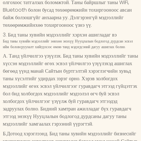
олгохоос татгалзах боломжтой. Таны байршлыг таны WiFi,
Bluetooth болон бусад төхөөрөмжийн тохиргооноос авсан
байж болзошгүйг анхаарна уу. Дэлгэрэнгүй мэдээллийг
төхөөрөмжийнхөө тохиргооноос үзнэ үү.
3. Бид таны хувийн мэдээллийг хэрхэн ашигладаг вэ
Бид таны хувийн мэдээллийг зөвхөн энэхүү Нууцлалын бодлогод дурдсан эсвэл
ийм боловсруулалт хийгдэхээс өмнө танд мэдэгдсэний дагуу ашиглах болно.
А. Танд үйлчилгээ үзүүлэх. Бид таны хувийн мэдээллийг таны
хүссэн мэдээллийг өгөх эсвэл үйлчилгээ үзүүлэхэд ашиглах
бөгөөд үүнд манай Сайтын бүртгэлтэй хэрэглэгчийн хувьд
таны хүсэлтийг удирдах зэрэг орно. Хэрэв холбогдох
мэдээллийг өгөх эсвэл үйлчилгээг гуравдагч этгээд гүйцэтгэх
бол бид холбогдох мэдээллийг мэдээлэл өгч буй эсвэл
холбогдох үйлчилгээг үзүүлж буй гуравдагч этгээдэд
задруулах болно. Бидний хамтран ажилладаг бүх гуравдагч
этгээд энэхүү Нууцлалын бодлогод дурдсаны дагуу таны
мэдээллийг хамгаалах гэрээний үүрэгтэй.
Б.Дотоод хэрэглээнд. Бид таны хувийн мэдээллийг бизнесийг