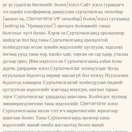
үе үе судалгаа бөглөхийг болон/эсвэл Сайт эсвэл гуравдагч
этгээдийн платформоор дамжуулан сурталчилгаа, хөтөлбөр
(жишээ нь, Clementine VIP хөтөлбөр) болон/эсвэл сугалаанд
(нийтэд нь "Урамшуулал") оролцох боломжийг санал
болгохыг хүсч болно. Хэрэв та Сурталчилгаанд оролцохоор
шийдсэн бол бид таны Сурталчилгаанд оролцохтой
холбогдуулан өгсөн хувийн мэдээллийг цуглуулж, хадгалах
бөгөөд үүнд таны нэр, имэйл хаяг, төрсөн он сар өдөр, утасны
дугаар орно. Ийм мэдээлэл нь Сурталчилгааны албан ёсны
дүрэм, удирдамж эсвэл Сурталчилгааг зохицуулдаг бусад
нууцлалын бодлогод өөрөөр заагаагүй бол энэхүү Нууцлалын
бодлогод хамаарна. Сурталчилгаатай холбогдуулан бидний
цуглуулсан мэдээллийг ялагчдад мэдэгдэх, шагнал тараах
зэрэг Сурталчилгааг удирдахад ашиглана. Холбогдох хуулиар
зөвшөөрөгдсөнчлөн таны мэдээллийг Clementine эсвэл
Сурталчилгааны ивээн тэтгэгч маркетингийн зорилгоор
ашиглаж болно. Таны Сурталчилгаанд орсноор таны
мэдээллийг манай имэйл жагсаалтад болон манай
сурталчилгааны түншүүдийн имэйл жагсаалтад нэмж оруулж