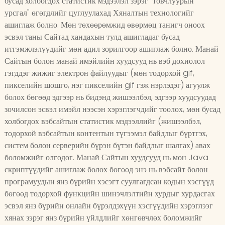
бусад холбогдох статистик мэдээлэл зэрэг "товчлуурын
урсгал" өгөгдлийг цуглуулахад Хяналтын технологийг
ашиглаж болно. Мөн төхөөрөмжид өвөрмөц танигч оноох
эсвэл таны Сайтад хандахын тулд ашигладаг бусад
итгэмжлэлүүдийг мөн адил зорилгоор ашиглаж болно. Манай
Сайтын болон манай имэйлийн хуудсууд нь вэб дохиолол
гэгддэг жижиг электрон файлуудыг (мөн тодорхой gif,
пикселийн шошго, нэг пикселийн gif гэж нэрлэдэг) агуулж
болох бөгөөд эдгээр нь бидэнд жишээлбэл, эдгээр хуудсуудад
зочилсон эсвэл имэйл нээсэн хэрэглэгчдийг тоолох, мөн бусад
холбогдох вэбсайтын статистик мэдээллийг (жишээлбэл,
тодорхой вэбсайтын контентын түгээмэл байдлыг бүртгэх,
систем болон серверийн бүрэн бүтэн байдлыг шалгах) авах
боломжийг олгодог. Манай Сайтын хуудсууд нь мөн Java
скриптүүдийг ашиглаж болох бөгөөд энэ нь вэбсайт болон
програмуудын янз бүрийн хэсэгт суулгагдсан кодын хэсгүүд
бөгөөд тодорхой функцийн шинэчлэлтийн хурдыг хурдасгах
эсвэл янз бүрийн онлайн бүрэлдэхүүн хэсгүүдийн хэрэглээг
хянах зэрэг янз бүрийн үйлдлийг хөнгөвчлөх боломжийг