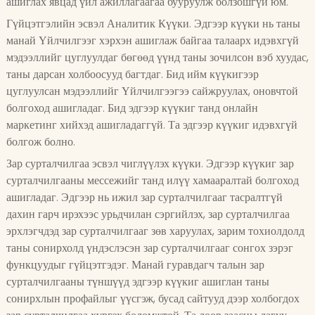
ашиглах явцад үйл ажиллагаагаа бууруулж болзошгүй юм.
Гүйцэтгэлийн эсвэл Аналитик Күүки. Эдгээр күүки нь таны
манай Үйлчилгээг хэрхэн ашиглаж байгаа талаарх идэвхгүй
мэдээллийг цуглуулдаг бөгөөд үүнд таны зочилсон вэб хуудас,
таны дарсан холбоосууд багтдаг. Бид ийм күүкигээр
цуглуулсан мэдээллийг Үйлчилгээгээ сайжруулах, оновчтой
болгоход ашигладаг. Бид эдгээр күүкиг танд онлайн
маркетинг хийхэд ашигладаггүй. Та эдгээр күүкиг идэвхгүй
болгож болно.
Зар сурталчилгаа эсвэл чиглүүлэх күүки. Эдгээр күүкиг зар
сурталчилгааны мессежийг танд илүү хамааралтай болгоход
ашигладаг. Эдгээр нь ижил зар сурталчилгааг тасралтгүй
дахин гарч ирэхээс урьдчилан сэргийлэх, зар сурталчилгаа
эрхлэгчдэд зар сурталчилгааг зөв харуулах, зарим тохиолдолд
таны сонирхолд үндэслэсэн зар сурталчилгааг сонгох зэрэг
функцуудыг гүйцэтгэдэг. Манай гуравдагч талын зар
сурталчилгааны түншүүд эдгээр күүкиг ашиглан таны
сонирхлын профайлыг үүсгэж, бусад сайтууд дээр холбогдох