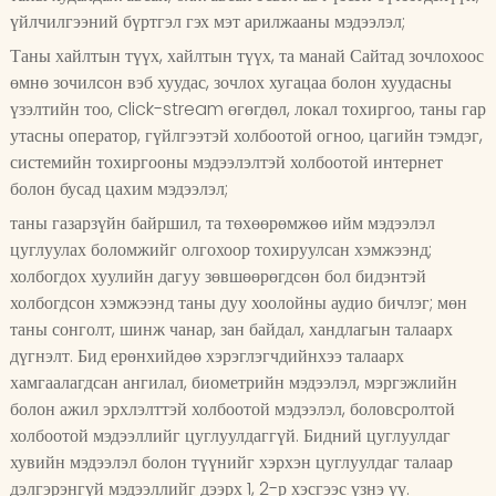
үйлчилгээний бүртгэл гэх мэт арилжааны мэдээлэл;
Таны хайлтын түүх, хайлтын түүх, та манай Сайтад зочлохоос
өмнө зочилсон вэб хуудас, зочлох хугацаа болон хуудасны
үзэлтийн тоо, click-stream өгөгдөл, локал тохиргоо, таны гар
утасны оператор, гүйлгээтэй холбоотой огноо, цагийн тэмдэг,
системийн тохиргооны мэдээлэлтэй холбоотой интернет
болон бусад цахим мэдээлэл;
таны газарзүйн байршил, та төхөөрөмжөө ийм мэдээлэл
цуглуулах боломжийг олгохоор тохируулсан хэмжээнд;
холбогдох хуулийн дагуу зөвшөөрөгдсөн бол бидэнтэй
холбогдсон хэмжээнд таны дуу хоолойны аудио бичлэг; мөн
таны сонголт, шинж чанар, зан байдал, хандлагын талаарх
дүгнэлт. Бид ерөнхийдөө хэрэглэгчдийнхээ талаарх
хамгаалагдсан ангилал, биометрийн мэдээлэл, мэргэжлийн
болон ажил эрхлэлттэй холбоотой мэдээлэл, боловсролтой
холбоотой мэдээллийг цуглуулдаггүй. Бидний цуглуулдаг
хувийн мэдээлэл болон түүнийг хэрхэн цуглуулдаг талаар
дэлгэрэнгүй мэдээллийг дээрх 1, 2-р хэсгээс үзнэ үү.