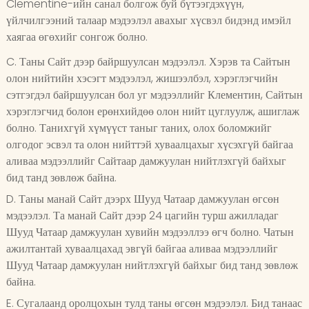
Clementine-ийн санал болгож буй бүтээгдэхүүн,
үйлчилгээний талаар мэдээлэл авахыг хүсвэл бидэнд имэйл
хаягаа өгөхийг сонгож болно.
C. Таны Сайт дээр байршуулсан мэдээлэл. Хэрэв та Сайтын
олон нийтийн хэсэгт мэдээлэл, жишээлбэл, хэрэглэгчийн
сэтгэгдэл байршуулсан бол уг мэдээллийг Клементин, Сайтын
хэрэглэгчид болон ерөнхийдөө олон нийт цуглуулж, ашиглаж
болно. Танихгүй хүмүүст таныг таних, олох боломжийг
олгодог эсвэл та олон нийттэй хуваалцахыг хүсэхгүй байгаа
аливаа мэдээллийг Сайтаар дамжуулан нийтлэхгүй байхыг
бид танд зөвлөж байна.
D. Таны манай Сайт дээрх Шууд Чатаар дамжуулан өгсөн
мэдээлэл. Та манай Сайт дээр 24 цагийн турш ажилладаг
Шууд Чатаар дамжуулан хувийн мэдээллээ өгч болно. Чатын
ажилтантай хуваалцахад эвгүй байгаа аливаа мэдээллийг
Шууд Чатаар дамжуулан нийтлэхгүй байхыг бид танд зөвлөж
байна.
E. Сугалаанд оролцохын тулд таны өгсөн мэдээлэл. Бид танаас