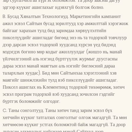
зар сурталчилгаа хүргэх боломжтой. Та доор заасны дагуу
эдгээр күүкиг ашиглахыг идэвхгүй болгож болно.
B. Бусад Хяналтын Технологиуд. Маркетингийн кампанит
ажил эсвэл Сайтын бусад зорилтууд хэр амжилттай хэрэгжиж
байгааг харахын тулд бид заримдаа хөрвүүлэлтийн
пикселүүдийг ашигладаг бөгөөд энэ нь та тодорхой товчлуур
дээр дарсан эсвэл тодорхой хуудсанд хүрсэн үед бидэнд
мэдэгдэх богино мөр кодыг ажиллуулдаг (жишээ нь, манай
үйлчилгээний аль нэгэнд бүртгүүлэх журмыг дуусгасны
дараа эсвэл манай маягтын аль нэгийг бөглөсний дараа
талархлын хуудас). Бид мөн Сайтынхаа хэрэглээний хэв
маягийг шинжлэхийн тулд вэб пикселүүдийг ашигладаг.
Пиксел ашиглах нь Клементинд тодорхой төхөөрөмж, хөтөч
эсвэл програм тодорхой вэб хуудсанд зочилсон гэдгийг
бүртгэх боломжийг олгодог.
C. Таны сонголтууд. Таны хөтөч танд зарим эсвэл бүх
хөтчийн күүкиг татгалзах сонголтыг олгож магадгүй. Та мөн
хөтчөөсөө күүкиг устгах боломжтой байж магадгүй. Та доор
дурдсан алхмуудыг хийснээр манай Сайтууд дээр