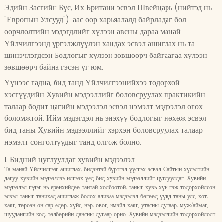
Эдийн Засгийн Бүс, Их Британи эсвэл Швейцарь (нийтэд нь
"Европын Улсууд")-аас өөр харьяалалд байрладаг бол
өөрчлөлтийн мэдэгдлийг хүлээн авсны дараа манай
Үйлчилгээнд үргэлжлүүлэн хандах эсвэл ашиглах нь та
шинэчлэгдсэн Бодлогыг хүлээн зөвшөөрч байгаагаа хүлээн
зөвшөөрч байна гэсэн үг юм.
Үүнээс гадна, бид танд Үйлчилгээнийхээ тодорхой
хэсгүүдийн Хувийн мэдээллийг боловсруулах практикийн
талаар бодит цагийн мэдээлэл эсвэл нэмэлт мэдээлэл өгөх
боломжтой. Ийм мэдэгдэл нь энэхүү бодлогыг нөхөж эсвэл
бид таны Хувийн мэдээллийг хэрхэн боловсруулах талаар
нэмэлт сонголтуудыг танд олгож болно.
1. Бидний цуглуулдаг хувийн мэдээлэл
Та манай Үйлчилгээг ашиглах, бидэнтэй бүртгэл үүсгэх эсвэл Сайтын хүсэлтийн
дагуу хувийн мэдээллээ илгээх үед бид хувийн мэдээллийг цуглуулдаг. Хувийн
мэдээлэл гэдэг нь ерөнхийдөө тантай холбоотой, таныг хувь хүн гэж тодорхойлсон
эсвэл таныг танихад ашиглаж болох аливаа мэдээлэл бөгөөд үүнд таны улс, хот,
хаяг, төрсөн он сар өдөр, хүйс, нэр, овог, имэйл хаяг, утасны дугаар, муж/аймаг,
шуудангийн код, төлбөрийн дансны дугаар орно. Хувийн мэдээллийн тодорхойлолт