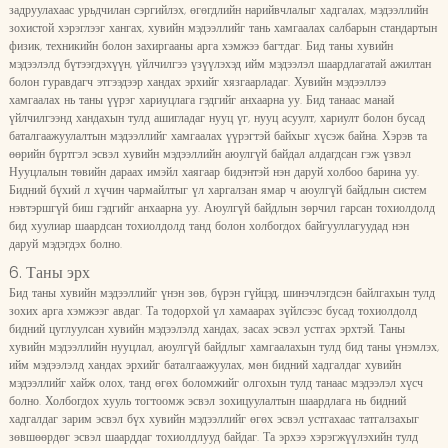
задруулахаас урьдчилан сэргийлэх, өгөгдлийн нарийвчлалыг хадгалах, мэдээллийн
зохистой хэрэглээг хангах, хувийн мэдээллийг тань хамгаалах салбарын стандартын
физик, техникийн болон захиргааны арга хэмжээ багтдаг. Бид таны хувийн
мэдээлэлд бүтээгдэхүүн, үйлчилгээ үзүүлэхэд ийм мэдээлэл шаардлагатай ажилтан
болон гуравдагч этгээдээр хандах эрхийг хязгаарладаг. Хувийн мэдээллээ
хамгаалах нь таны үүрэг хариуцлага гэдгийг анхаарна уу. Бид танаас манай
үйлчилгээнд хандахын тулд ашигладаг нууц үг, нууц асуулт, хариулт болон бусад
баталгаажуулалтын мэдээллийг хамгаалах үүрэгтэй байхыг хүсэж байна. Хэрэв та
өөрийн бүртгэл эсвэл хувийн мэдээллийн аюулгүй байдал алдагдсан гэж үзвэл
Нууцлалын төвийн дараах имэйл хаягаар бидэнтэй нэн даруй холбоо барина уу.
Бидний бүхий л хүчин чармайлтыг үл харгалзан ямар ч аюулгүй байдлын систем
нэвтэршгүй биш гэдгийг анхаарна уу. Аюулгүй байдлын зөрчил гарсан тохиолдолд
бид хуулиар шаардсан тохиолдолд танд болон холбогдох байгууллагуудад нэн
даруй мэдэгдэх болно.
6. Таны эрх
Бид таны хувийн мэдээллийг үнэн зөв, бүрэн гүйцэд, шинэчлэгдсэн байлгахын тулд
зохих арга хэмжээг авдаг. Та тодорхой үл хамаарах зүйлсээс бусад тохиолдолд
бидний цуглуулсан хувийн мэдээлэлд хандах, засах эсвэл устгах эрхтэй. Таны
хувийн мэдээллийн нууцлал, аюулгүй байдлыг хамгаалахын тулд бид таны үнэмлэх,
ийм мэдээлэлд хандах эрхийг баталгаажуулах, мөн бидний хадгалдаг хувийн
мэдээллийг хайж олох, танд өгөх боломжийг олгохын тулд танаас мэдээлэл хүсч
болно. Холбогдох хууль тогтоомж эсвэл зохицуулалтын шаардлага нь бидний
хадгалдаг зарим эсвэл бүх хувийн мэдээллийг өгөх эсвэл устгахаас татгалзахыг
зөвшөөрдөг эсвэл шаарддаг тохиолдлууд байдаг. Та эрхээ хэрэгжүүлэхийн тулд