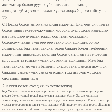
автоматаар боловсруулах үйл ажиллагааны талаар
дэлгэрэнгүй мэдээлэл авахыг хүсвэл доорх 2-р хэсгийг үзнэ
үү.
G.Нэгдэл болон автоматжуулсан мэдээлэл. Бид мөн үйлчилгээ
болон таны төхөөрөмжүүдийн хооронд цуглуулсан мэдээллээ
нэгтгэж, дээр дурдсан зорилгоор таны мэдээллийг
боловсруулахын тулд өөр өөр технологи ашиглаж болно.
Жишээлбэл, бид таны дансны төлөв байдал болон төлбөрийн
мэдээллийг шинжилж, аюултай болон баталгаагүй төлбөрийг
илрүүлдэг автоматжуулсан системийг ашигладаг. Мөн бид
таны дансны аюулгүй байдлыг үнэлж, таны дансны аюулгүй
байдлыг сайжруулах санал өгөхийн тулд автоматжуулсан
системийг ашигладаг.
2. Күүки болон бусад хянах технологиуд
Бид Үйлчилгээнийхээ талаарх мэдээллийг автоматаар цуглуулахын тулд күүки,
шошго болон үүнтэй төстэй технологийг ашиглаж болно. Эдгээр хяналтын
технологиуд нь манай технологийн түншүүдэд таны компьютерын IP хаяг, таны гар
утасны төхөөрөмжийн танигч, таны ашиглаж буй интернет хөтчийн төрөл, үйлдлийн
систем, лавлагааны URL хаяг, огноо/цагны тэмдэг, үзсэн хуудас болон энгийн