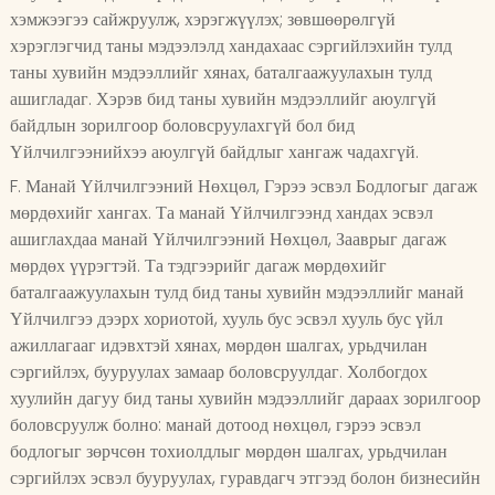
хэмжээгээ сайжруулж, хэрэгжүүлэх; зөвшөөрөлгүй
хэрэглэгчид таны мэдээлэлд хандахаас сэргийлэхийн тулд
таны хувийн мэдээллийг хянах, баталгаажуулахын тулд
ашигладаг. Хэрэв бид таны хувийн мэдээллийг аюулгүй
байдлын зорилгоор боловсруулахгүй бол бид
Үйлчилгээнийхээ аюулгүй байдлыг хангаж чадахгүй.
F. Манай Үйлчилгээний Нөхцөл, Гэрээ эсвэл Бодлогыг дагаж
мөрдөхийг хангах. Та манай Үйлчилгээнд хандах эсвэл
ашиглахдаа манай Үйлчилгээний Нөхцөл, Зааврыг дагаж
мөрдөх үүрэгтэй. Та тэдгээрийг дагаж мөрдөхийг
баталгаажуулахын тулд бид таны хувийн мэдээллийг манай
Үйлчилгээ дээрх хориотой, хууль бус эсвэл хууль бус үйл
ажиллагааг идэвхтэй хянах, мөрдөн шалгах, урьдчилан
сэргийлэх, бууруулах замаар боловсруулдаг. Холбогдох
хуулийн дагуу бид таны хувийн мэдээллийг дараах зорилгоор
боловсруулж болно: манай дотоод нөхцөл, гэрээ эсвэл
бодлогыг зөрчсөн тохиолдлыг мөрдөн шалгах, урьдчилан
сэргийлэх эсвэл бууруулах, гуравдагч этгээд болон бизнесийн