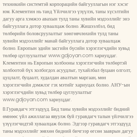
техникийн системтэй корпорацийн байгууллагын нэг хэсэг
юм. Клементин нь танд Үйлчилгээ үзүүлэх, таны хүсэлтийн
дагуу арга хэмжээ авахын тулд таны хувийн мэдээллийг энэ
байгууллага дотор хуваалцаж болно. Жишээлбэл, бид
төлбөрийн боловсруулалтыг хөнгөвчлөхийн тулд таны
хувийн мэдээллийг манай байгууллага дотор хуваалцаж
болно. Европын эдийн засгийн бүсийн хэрэглэгчдийн хувьд
төлбөр цуглуулалтыг www.gdjoyan.com хариуцдаг.
Клементин нь Европын холбооны хэрэглэгчийн төлбөртэй
холбоотой бүх холбогдох асуудлыг, тухайлбал буцаан олголт,
цуцлалт, буцаалт, худалдан авалтын маргаан, мөн
хэрэглэгчийн дэмжлэг гэх мэтийг хариуцах болно. АНУ-ын
хэрэглэгчдийн хувьд төлбөр цуглуулалтыг
www.gdjoyan.com хариуцдаг.
B.Гуравдагч этгээдүүд. Бид таны хувийн мэдээллийг бидний
өмнөөс үйл ажиллагаа явуулж буй гуравдагч талын үйлчилгээ
үзүүлэгчидтэй хуваалцаж болно. Эдгээр гуравдагч этгээдүүд
таны мэдээллийг зөвхөн бидний бичгээр өгсөн зааврын дагуу