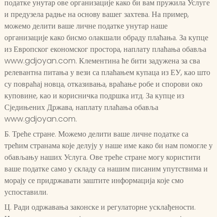
податке унутар ове организације како би вам пружила Услуге
и предузела радње на основу вашег захтева. На пример,
можемо делити ваше личне податке унутар наше
организације како бисмо олакшали обраду плаћања. За купце
из Европског економског простора, наплату плаћања обавља
www.gdjoyan.com. Клементина ће бити задужена за сва
релевантна питања у вези са плаћањем купаца из ЕУ, као што
су повраћај новца, отказивања, враћање робе и спорови око
куповине, као и корисничка подршка итд. За купце из
Сједињених Држава, наплату плаћања обавља
www.gdjoyan.com.
Б. Треће стране. Можемо делити ваше личне податке са
трећим странама које делују у наше име како би нам помогле у
обављању наших Услуга. Ове треће стране могу користити
ваше податке само у складу са нашим писаним упутствима и
морају се придржавати заштите информација које смо
успоставили.
Ц. Ради одржавања законске и регулаторне усклађености.