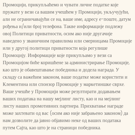
Промоцији, прикупљаћемо и чувати личне податке које
пружате у вези са вашим учешћем у Промоцији, укључујући,
али не ограничавајући се на, ваше име, адресу е-поште, датум
рођења и/или број телефона. Такве информације подлежу
овој Политици приватности, осим ако није другачије
наведено у званичним правилима или смерницама Промоције
или у другој политици приватности која регулише
Промоцију. Информације које прикупљамо у вези са
Промоцијом биће коришћене за администрирање Промоције,
као што је обавештавање победника и додела награда. У
складу са важећим законом, ваше податке може користити и
Клементина или спонзор Промоције у маркетиншке сврхе.
Ваше учешће у Промоцији може резултирати додавањем
ваших података на нашу мејлинг листу, као и на мејлинг
листу наших промотивних партнера. Прихватање награде
може захтевати од вас (осим ако није забрањено законом) да
нам дозволите да јавно објавимо неке од ваших података
путем Сајта, као што је на страници победника.