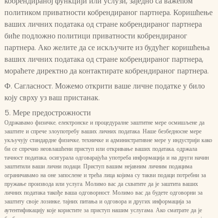
кобрендираној функцији или услузи, заједно са важећом
политиком приватности кобрендираног партнера. Коришћење
ваших личних података од стране кобрендираног партнера
биће подложно политици приватности кобрендираног
партнера. Ако желите да се искључите из будућег коришћења
ваших личних података од стране кобрендираног партнера,
мораћете директно да контактирате кобрендираног партнера.
Ф. Сагласност. Можемо открити ваше личне податке у било
коју сврху уз ваш пристанак.
5. Мере предострожности
Одржавамо физичке, електронске и процедуралне заштитне мере осмишљене да
заштите и спрече злоупотребу ваших личних података. Наше безбедносне мере
укључују стандардне физичке, техничке и административне мере у индустрији како
би се спречио неовлашћени приступ или откривање ваших података, одржала
тачност података, осигурала одговарајућа употреба информација и на други начин
заштитили ваши лични подаци. Приступ вашим нејавним личним подацима
ограничавамо на оне запослене и трећа лица којима су такви подаци потребни за
пружање производа или услуга. Молимо вас да схватите да је заштита ваших
личних података такође ваша одговорност. Молимо вас да будете одговорни за
заштиту своје лозинке, тајних питања и одговора и других информација за
аутентификацију које користите за приступ нашим услугама. Ако сматрате да је