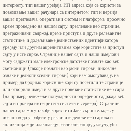
интернету, тип вашег уређаја, ИП адреса која се користи за
повезивање вашег рачунара са интернетом, тип и верзија
вашег прегледача, оперативни систем и платформа, просечно
време проведено на нашем сајту, прегледане веб странице,
претраживани садржај, време приступа и друге релевантне
статистике, и додељивање јединствених идентификатора
уређају или другим акредитивима које користите за приступ
сајту у исте сврхе. Странице нашег сајта и наши имејлови
могу садржати мале електронске датотеке познате као веб
светионици (такође познати као јасни гифови, пикселне
ознаке и једнопикселни гифови) који нам омогућавају, на
пример, да бројимо кориснике који су посетили те странице
или отворили имејл и за друге повезане статистике веб сајта
(на пример, бележење популарности одређеног садржаја веб
сајта и провера интегритета система и сервера). Странице
нашег сајта могу такође користити Јава скрипте, које су
исечци кода уграђени у различите делове веб сајтова и
апликација који олакшавају разне операције, укључујући