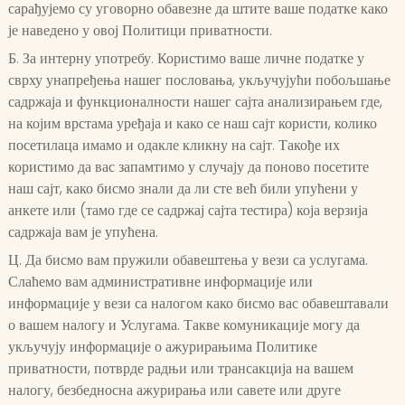
сарађујемо су уговорно обавезне да штите ваше податке како
је наведено у овој Политици приватности.
Б. За интерну употребу. Користимо ваше личне податке у
сврху унапређења нашег пословања, укључујући побољшање
садржаја и функционалности нашег сајта анализирањем где,
на којим врстама уређаја и како се наш сајт користи, колико
посетилаца имамо и одакле кликну на сајт. Такође их
користимо да вас запамтимо у случају да поново посетите
наш сајт, како бисмо знали да ли сте већ били упућени у
анкете или (тамо где се садржај сајта тестира) која верзија
садржаја вам је упућена.
Ц. Да бисмо вам пружили обавештења у вези са услугама.
Слаћемо вам административне информације или
информације у вези са налогом како бисмо вас обавештавали
о вашем налогу и Услугама. Такве комуникације могу да
укључују информације о ажурирањима Политике
приватности, потврде радњи или трансакција на вашем
налогу, безбедносна ажурирања или савете или друге