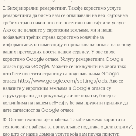
E. Бихејвиорални ремаркетинг. Такође користимо услуге
ремаркетинга да бисмо вам се оглашавали на веб-сајтовима
трећих страна након што сте посетили наш сајт или услуге.
Ако се не налазите у европским земљама, ми и наши
добављачи трећих страна користимо колачиће за
информисање, оптимизацију и приказивање огласа на основу
ваших претходних посета нашем сервису. У ове сврхе
користимо Google огласе. Услугу ремаркетинга Google
огласа пружа Google. Можете се искључити из овога тако
што ћете посетити страницу са подешавањима Google
огласа: http://www.google.com/settings/ads. Ако се
налазите у европским земљама и Google огласи су
структурирани да прикупљају личне податке, банер са
колачићима на нашем веб-сајту ће вам пружити прилику да
дате сагласност за Google огласе.
Ф. Остале технологије праћења. Такође можемо користити
технологије праћења за прикупљање података о „кликстриму“,
као што су назив домена услуге која вам пружа приступ