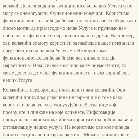
колачића је неопходна за функционисање наших Услуга и не
могу се онемогућити. Функционални колачићи. Користимо
функционалне колачиће да бисмо запамтили ваше изборе како
бисмо могли да прилагодимо наше Услуге и пружимо вам
побољшане функције и персонализовани садржај. На пример,
ови колачићи се могу користити за памћење вашег имена или
преференција на нашим Услугама. Не користимо
функционалне колачиће да бисмо вас циљали онлајн
маркетингом. Иако се ови колачићи могу онемогућити, то
може довести до мање функционалности током коришћења
наших Услуга.
Колачићи за перформансе или аналитички колачићи. Ови
колачићи прикупљају пасивне информације о томе како
користите наше услуге, укључујући веб странице које
посећујете и линкове на које кликнете. Информације
прикупљене таквим колачићима користимо за побољшање и
оптимизацију наших услуга. Не користимо ове колачиће да
бисмо вам циљали онлајн маркетинг. Можете онемогућити