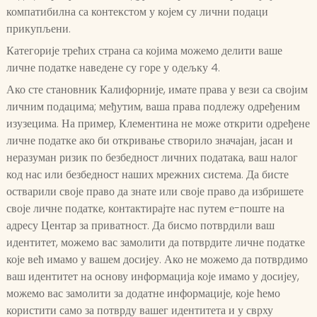
компатибилна са контекстом у којем су лични подаци
прикупљени.
Категорије трећих страна са којима можемо делити ваше
личне податке наведене су горе у одељку 4.
Ако сте становник Калифорније, имате права у вези са својим
личним подацима; међутим, ваша права подлежу одређеним
изузецима. На пример, Клементина не може открити одређене
личне податке ако би откривање створило значајан, јасан и
неразуман ризик по безбедност личних података, ваш налог
код нас или безбедност наших мрежних система. Да бисте
остварили своје право да знате или своје право да избришете
своје личне податке, контактирајте нас путем е-поште на
адресу Центар за приватност. Да бисмо потврдили ваш
идентитет, можемо вас замолити да потврдите личне податке
које већ имамо у вашем досијеу. Ако не можемо да потврдимо
ваш идентитет на основу информација које имамо у досијеу,
можемо вас замолити за додатне информације, које ћемо
користити само за потврду вашег идентитета и у сврху