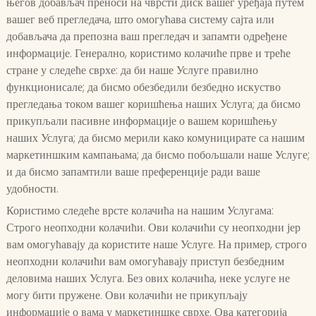
његов добављач преноси на чврсти диск вашег уређаја путем
вашег веб прегледача, што омогућава систему сајта или
добављача да препозна ваш прегледач и запамти одређене
информације. Генерално, користимо колачиће прве и треће
стране у следеће сврхе: да би наше Услуге правилно
функционисале; да бисмо обезбедили безбедно искуство
прегледања током вашег коришћења наших Услуга; да бисмо
прикупљали пасивне информације о вашем коришћењу
наших Услуга; да бисмо мерили како комуницирате са нашим
маркетиншким кампањама; да бисмо побољшали наше Услуге;
и да бисмо запамтили ваше преференције ради ваше
удобности.
Користимо следеће врсте колачића на нашим Услугама:
Строго неопходни колачићи. Ови колачићи су неопходни јер
вам омогућавају да користите наше Услуге. На пример, строго
неопходни колачићи вам омогућавају приступ безбедним
деловима наших Услуга. Без ових колачића, неке услуге не
могу бити пружене. Ови колачићи не прикупљају
информације о вама у маркетиншке сврхе. Ова категорија