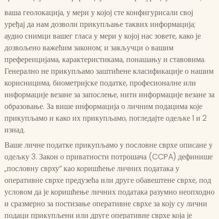
ваша геолокација, у мери у којој сте конфигурисали свој
уређај да нам дозволи прикупљање таквих информација;
аудио снимци вашег гласа у мери у којој нас зовете, како је
дозвољено важећим законом; и закључци о вашим
преференцијама, карактеристикама, понашању и ставовима.
Генерално не прикупљамо заштићене класификације о нашим
корисницима, биометријске податке, професионалне или
информације везане за запослење, нити информације везане за
образовање. За више информација о личним подацима које
прикупљамо и како их прикупљамо, погледајте одељке 1 и 2
изнад.
Ваше личне податке прикупљамо у пословне сврхе описане у
одељку 3. Закон о приватности потрошача (CCPA) дефинише
„пословну сврху“ као коришћење личних података у
оперативне сврхе предузећа или друге обавештене сврхе, под
условом да је коришћење личних података разумно неопходно
и сразмерно за постизање оперативне сврхе за коју су лични
подаци прикупљени или друге оперативне сврхе која је