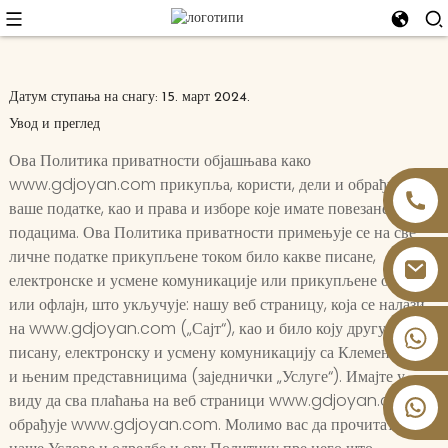
Датум ступања на снагу: 15. март 2024.
Увод и преглед
Ова Политика приватности објашњава како
www.gdjoyan.com прикупља, користи, дели и обрађује
ваше податке, као и права и изборе које имате повезане са тим
подацима. Ова Политика приватности примењује се на све
личне податке прикупљене током било какве писане,
електронске и усмене комуникације или прикупљене онлајн
или офлајн, што укључује: нашу веб страницу, која се налази
на www.gdjoyan.com („Сајт“), као и било коју другу
+86 13826059902
писану, електронску и усмену комуникацију са Клементином
и њеним представницима (заједнички „Услуге“). Имајте у
виду да сва плаћања на веб страници www.gdjoyan.com
обрађује www.gdjoyan.com. Молимо вас да прочитате