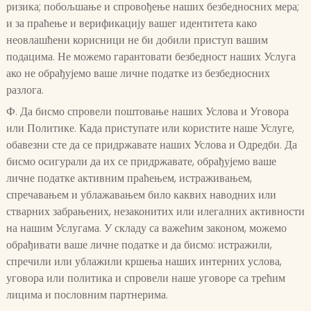
ризика; побољшање и спровођење наших безбедносних мера;
и за праћење и верификацију вашег идентитета како
неовлашћени корисници не би добили приступ вашим
подацима. Не можемо гарантовати безбедност наших Услуга
ако не обрађујемо ваше личне податке из безбедносних
разлога.
Ф. Да бисмо спровели поштовање наших Услова и Уговора
или Политике. Када приступате или користите наше Услуге,
обавезни сте да се придржавате наших Услова и Одредби. Да
бисмо осигурали да их се придржавате, обрађујемо ваше
личне податке активним праћењем, истраживањем,
спречавањем и ублажавањем било каквих наводних или
стварних забрањених, незаконитих или илегалних активности
на нашим Услугама. У складу са важећим законом, можемо
обрађивати ваше личне податке и да бисмо: истражили,
спречили или ублажили кршења наших интерних услова,
уговора или политика и спровели наше уговоре са трећим
лицима и пословним партнерима.