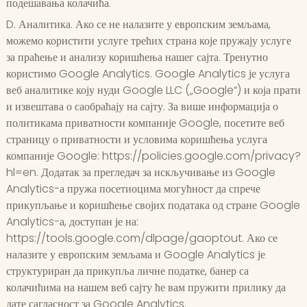
подешавања колачића.
D. Аналитика. Ако се не налазите у европским земљама,
можемо користити услуге трећих страна које пружају услуге
за праћење и анализу коришћења нашег сајта. Тренутно
користимо Google Analytics. Google Analytics је услуга
веб аналитике коју нуди Google LLC („Google“) и која прати
и извештава о саобраћају на сајту. За више информација о
политикама приватности компаније Google, посетите веб
страницу о приватности и условима коришћења услуга
компаније Google: https://policies.google.com/privacy?
hl=en. Додатак за прегледач за искључивање из Google
Analytics-а пружа посетиоцима могућност да спрече
прикупљање и коришћење својих података од стране Google
Analytics-а, доступан је на:
https://tools.google.com/dlpage/gaoptout. Ако се
налазите у европским земљама и Google Analytics је
структуриран да прикупља личне податке, банер са
колачићима на нашем веб сајту ће вам пружити прилику да
дате сагласност за Google Analytics.