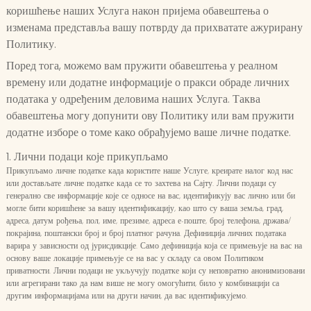
коришћење наших Услуга након пријема обавештења о
изменама представља вашу потврду да прихватате ажурирану
Политику.
Поред тога, можемо вам пружити обавештења у реалном
времену или додатне информације о пракси обраде личних
података у одређеним деловима наших Услуга. Таква
обавештења могу допунити ову Политику или вам пружити
додатне изборе о томе како обрађујемо ваше личне податке.
1. Лични подаци које прикупљамо
Прикупљамо личне податке када користите наше Услуге, креирате налог код нас
или достављате личне податке када се то захтева на Сајту. Лични подаци су
генерално све информације које се односе на вас, идентификују вас лично или би
могле бити коришћене за вашу идентификацију, као што су ваша земља, град,
адреса, датум рођења, пол, име, презиме, адреса е-поште, број телефона, држава/
покрајина, поштански број и број платног рачуна. Дефиниција личних података
варира у зависности од јурисдикције. Само дефиниција која се примењује на вас на
основу ваше локације примењује се на вас у складу са овом Политиком
приватности. Лични подаци не укључују податке који су неповратно анонимизовани
или агрегирани тако да нам више не могу омогућити, било у комбинацији са
другим информацијама или на други начин, да вас идентификујемо.