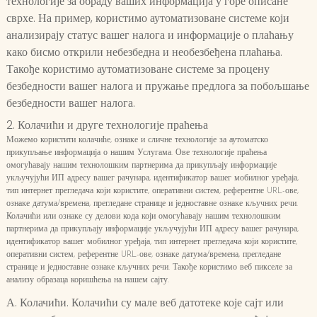
технологије за обраду ваших информација у горе описане
сврхе. На пример, користимо аутоматизоване системе који
анализирају статус вашег налога и информације о плаћању
како бисмо открили небезбедна и необезбеђена плаћања.
Такође користимо аутоматизоване системе за процену
безбедности вашег налога и пружање предлога за побољшање
безбедности вашег налога.
2. Колачићи и друге технологије праћења
Можемо користити колачиће, ознаке и сличне технологије за аутоматско
прикупљање информација о нашим Услугама. Ове технологије праћења
омогућавају нашим технолошким партнерима да прикупљају информације
укључујући ИП адресу вашег рачунара, идентификатор вашег мобилног уређаја,
тип интернет прегледача који користите, оперативни систем, референтне URL-ове,
ознаке датума/времена, прегледане странице и једноставне ознаке кључних речи.
Колачићи или ознаке су делови кода који омогућавају нашим технолошким
партнерима да прикупљају информације укључујући ИП адресу вашег рачунара,
идентификатор вашег мобилног уређаја, тип интернет прегледача који користите,
оперативни систем, референтне URL-ове, ознаке датума/времена, прегледане
странице и једноставне ознаке кључних речи. Такође користимо веб пикселе за
анализу образаца коришћења на нашем сајту.
А. Колачићи. Колачићи су мале веб датотеке које сајт или