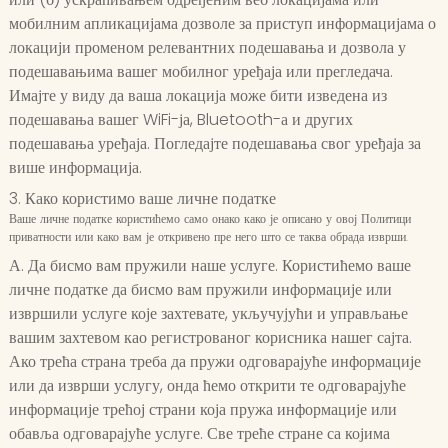
мобилним апликацијама дозволе за приступ информацијама о
локацији променом релевантних подешавања и дозвола у
подешавањима вашег мобилног уређаја или прегледача.
Имајте у виду да ваша локација може бити изведена из
подешавања вашег WiFi-ја, Bluetooth-а и других
подешавања уређаја. Погледајте подешавања свог уређаја за
више информација.
3. Како користимо ваше личне податке
Ваше личне податке користићемо само онако како је описано у овој Политици
приватности или како вам је откривено пре него што се таква обрада изврши.
А. Да бисмо вам пружили наше услуге. Користићемо ваше
личне податке да бисмо вам пружили информације или
извршили услуге које захтевате, укључујући и управљање
вашим захтевом као регистрованог корисника нашег сајта.
Ако трећа страна треба да пружи одговарајуће информације
или да изврши услугу, онда ћемо открити те одговарајуће
информације трећој страни која пружа информације или
обавља одговарајуће услуге. Све треће стране са којима