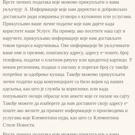
Врсте личних података које можемо прикупљати о вама
укључују: А. Информације које нам директно и добровољно
достављате ради извршења уговора о куповини или услугама.
Прикупљамо ваше личне податке које нам дајете када
користите наше Услуге. На пример, ако посетите наш сајт и
наручите, прикупљамо информације које нам достављате
током процеса наручивања. Ове информације ће укључивати
ваше име и презиме, поштанску адресу, адресу е-поште, број
телефона, податке о платном рачуну или кредитној картици. У
неким регионима, подаци о пасошу и порески број су такође
потребни за одобрење купаца. Такође можемо прикупљати
личне податке када комуницирате са било којим од наших
одељења, као што је служба за кориснике, или када
попуњавате онлајн обрасце или анкете које се налазе на сајту.
Такође можете да изаберете да нам доставите своју адресу е-
поште ако желите да примате информације о производима и
услугама које Клементина нуди, као што су Клементина
Стиле Новости.
Врсте личних података које можемо прикупљати о вама