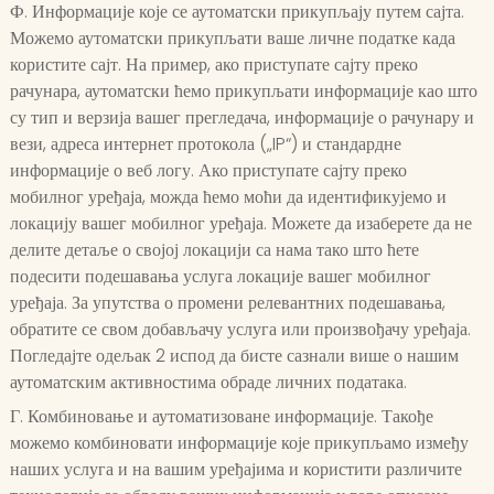
Ф. Информације које се аутоматски прикупљају путем сајта.
Можемо аутоматски прикупљати ваше личне податке када
користите сајт. На пример, ако приступате сајту преко
рачунара, аутоматски ћемо прикупљати информације као што
су тип и верзија вашег прегледача, информације о рачунару и
вези, адреса интернет протокола („IP“) и стандардне
информације о веб логу. Ако приступате сајту преко
мобилног уређаја, можда ћемо моћи да идентификујемо и
локацију вашег мобилног уређаја. Можете да изаберете да не
делите детаље о својој локацији са нама тако што ћете
подесити подешавања услуга локације вашег мобилног
уређаја. За упутства о промени релевантних подешавања,
обратите се свом добављачу услуга или произвођачу уређаја.
Погледајте одељак 2 испод да бисте сазнали више о нашим
аутоматским активностима обраде личних података.
Г. Комбиновање и аутоматизоване информације. Такође
можемо комбиновати информације које прикупљамо између
наших услуга и на вашим уређајима и користити различите