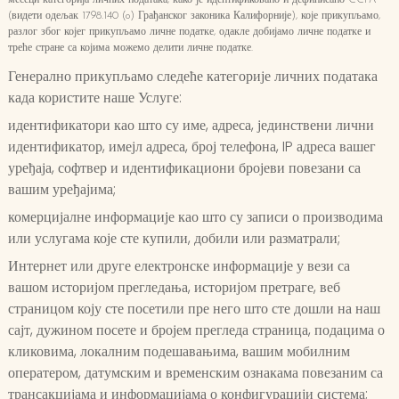
месеци категорија личних података, како је идентификовано и дефинисано CCPA
(видети одељак 1798.140 (o) Грађанског законика Калифорније), које прикупљамо,
разлог због којег прикупљамо личне податке, одакле добијамо личне податке и
треће стране са којима можемо делити личне податке.
Генерално прикупљамо следеће категорије личних података
када користите наше Услуге:
идентификатори као што су име, адреса, јединствени лични
идентификатор, имејл адреса, број телефона, IP адреса вашег
уређаја, софтвер и идентификациони бројеви повезани са
вашим уређајима;
комерцијалне информације као што су записи о производима
или услугама које сте купили, добили или разматрали;
Интернет или друге електронске информације у вези са
вашом историјом прегледања, историјом претраге, веб
страницом коју сте посетили пре него што сте дошли на наш
сајт, дужином посете и бројем прегледа страница, подацима о
кликовима, локалним подешавањима, вашим мобилним
оператером, датумским и временским ознакама повезаним са
трансакцијама и информацијама о конфигурацији система;