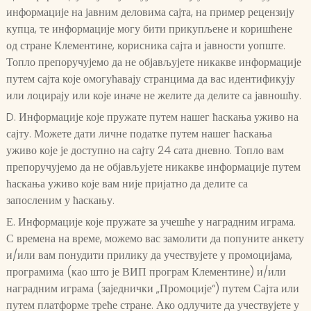
информације на јавним деловима сајта, на пример рецензију
купца, те информације могу бити прикупљене и коришћене
од стране Клементине, корисника сајта и јавности уопште.
Топло препоручујемо да не објављујете никакве информације
путем сајта које омогућавају странцима да вас идентификују
или лоцирају или које иначе не желите да делите са јавношћу.
D. Информације које пружате путем нашег ћаскања уживо на
сајту. Можете дати личне податке путем нашег ћаскања
уживо које је доступно на сајту 24 сата дневно. Топло вам
препоручујемо да не објављујете никакве информације путем
ћаскања уживо које вам није пријатно да делите са
запосленим у ћаскању.
Е. Информације које пружате за учешће у наградним играма.
С времена на време, можемо вас замолити да попуните анкету
и/или вам понудити прилику да учествујете у промоцијама,
програмима (као што је ВИП програм Клементине) и/или
наградним играма (заједнички „Промоције“) путем Сајта или
путем платформе треће стране. Ако одлучите да учествујете у