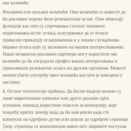
ове колачиће.
Рекламни или циљани колачићи. Ови колачићи се користе да
би рекламне поруке биле релевантније за вас. Они обављају
функције као што су спречавање сталног поновног
појављивања истог огласа, осигуравање да се огласи
правилно приказују оглашивачима и у неким случајевима
бирање огласа који су засновани на вашим интересовањима.
Наши независни рекламни партнери могу користити ове
колачиће да би изградили профил ваших интересовања и
приказивали релевантне огласе на другим сајтовима. Можете
онемогућити употребу ових колачића као што је наведено у
наставку.
Б. Остале технологије праћења. Да бисмо видели колико су
наше маркетиншке кампање или други циљеви сајта
успешни, понекад користимо пикселе за конверзију, који
покрећу кратку линију кода да би нам рекли када сте
кликнули на одређено дугме или дошли до одређене странице
(нпр. страница са захвалницом након што завршите поступак