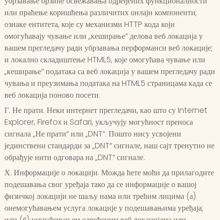
убрзавање брзине освежавања одређених функционалности
или праћење коришћења различитих онлајн компоненти;
ознаке ентитета, које су механизми HTTP кода који
омогућавају чување или „кеширање“ делова веб локација у
вашем прегледачу ради убрзавања перформанси веб локације;
и локално складиштење HTML5, које омогућава чување или
„кеширање“ података са веб локација у вашем прегледачу ради
чувања и преузимања података на HTML5 страницама када се
веб локација поново посети.
Г. Не прати. Неки интернет прегледачи, као што су Internet
Explorer, Firefox и Safari, укључују могућност преноса
сигнала „Не прати“ или „DNT“. Пошто нису усвојени
јединствени стандарди за „DNT“ сигнале, наш сајт тренутно не
обрађује нити одговара на „DNT“ сигнале.
Х. Информације о локацији. Можда ћете моћи да прилагодите
подешавања свог уређаја тако да се информације о вашој
физичкој локацији не шаљу нама или трећим лицима (а)
онемогућавањем услуга локације у подешавањима уређаја;
или (б) ускраћивањем одређеним веб локацијама или