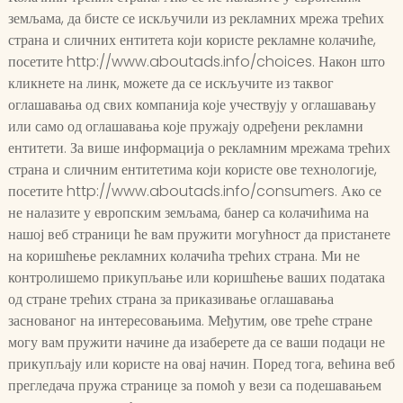
земљама, да бисте се искључили из рекламних мрежа трећих
страна и сличних ентитета који користе рекламне колачиће,
посетите http://www.aboutads.info/choices. Након што
кликнете на линк, можете да се искључите из таквог
оглашавања од свих компанија које учествују у оглашавању
или само од оглашавања које пружају одређени рекламни
ентитети. За више информација о рекламним мрежама трећих
страна и сличним ентитетима који користе ове технологије,
посетите http://www.aboutads.info/consumers. Ако се
не налазите у европским земљама, банер са колачићима на
нашој веб страници ће вам пружити могућност да пристанете
на коришћење рекламних колачића трећих страна. Ми не
контролишемо прикупљање или коришћење ваших података
од стране трећих страна за приказивање оглашавања
заснованог на интересовањима. Међутим, ове треће стране
могу вам пружити начине да изаберете да се ваши подаци не
прикупљају или користе на овај начин. Поред тога, већина веб
прегледача пружа странице за помоћ у вези са подешавањем