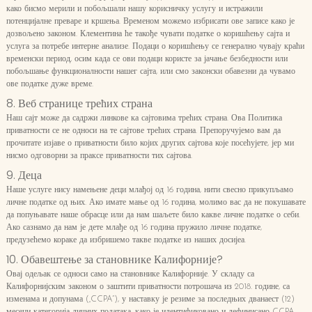
како бисмо мерили и побољшали нашу корисничку услугу и истражили
потенцијалне преваре и кршења. Временом можемо избрисати ове записе како је
дозвољено законом. Клементина ће такође чувати податке о коришћењу сајта и
услуга за потребе интерне анализе. Подаци о коришћењу се генерално чувају краћи
временски период, осим када се ови подаци користе за јачање безбедности или
побољшање функционалности нашег сајта, или смо законски обавезни да чувамо
ове податке дуже време.
8. Веб странице трећих страна
Наш сајт може да садржи линкове ка сајтовима трећих страна. Ова Политика
приватности се не односи на те сајтове трећих страна. Препоручујемо вам да
прочитате изјаве о приватности било којих других сајтова које посећујете, јер ми
нисмо одговорни за праксе приватности тих сајтова.
9. Деца
Наше услуге нису намењене деци млађој од 16 година, нити свесно прикупљамо
личне податке од њих. Ако имате мање од 16 година, молимо вас да не покушавате
да попуњавате наше обрасце или да нам шаљете било какве личне податке о себи.
Ако сазнамо да нам је дете млађе од 16 година пружило личне податке,
предузећемо кораке да избришемо такве податке из наших досијеа.
10. Обавештење за становнике Калифорније?
Овај одељак се односи само на становнике Калифорније. У складу са
Калифорнијским законом о заштити приватности потрошача из 2018. године, са
изменама и допунама („CCPA“), у наставку је резиме за последњих дванаест (12)