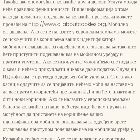
Такође, ако онемогућите колачиће, други делови Услуга можда
неће правилно функционисати. Више информација о томе
како да промените подешавања колачића прегледача можете
пронаћи на http://www.allaboutcookies.org. Мобилно
оглашавање: Ако се не налазите у европским земљама, можете
се искључити из коришћења ваших идентификатора
мобилног оглашавања за одређене врсте оглашавања тако што
ћете приступити подешавањима на мобилном уређају и
пратити упутства. Ако се искључите, уклонићемо све податке
о вама и нећемо прикупљати никакве даље податке. Случајни
ИД који вам је претходно додељен биће уклоњен. Стога, ако
касније одлучите да се пријавите, нећемо моћи да наставимо
да вас пратимо користећи претходни ИД и ви ћете практично
бити нови корисник. Ако се налазите у европским земљама,
банер за колачиће на нашој веб страници ће вам пружити
могућност да пристанете на коришћење ваших
идентификатора мобилног оглашавања за одређене врсте
оглашавања приступом подешавањима на мобилном уређају.
Колачићи трећих страна. Ако се не налазите у европским