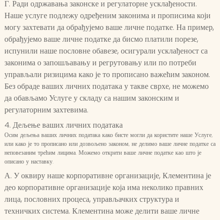
Г. Ради одржавања законске и регулаторне усклађености.
Наше услуге подлежу одређеним законима и прописима који
могу захтевати да обрађујемо ваше личне податке. На пример,
обрађујемо ваше личне податке да бисмо платили порезе,
испунили наше пословне обавезе, осигурали усклађеност са
законима о запошљавању и регрутовању или по потреби
управљали ризицима како је то прописано важећим законом.
Без обраде ваших личних података у такве сврхе, не можемо
да обављамо Услуге у складу са нашим законским и
регулаторним захтевима.
4. Дељење ваших личних података
Осим дељења ваших личних података како бисте могли да користите наше Услуге,
или како је то прописано или дозвољено законом, не делимо ваше личне податке са
неповезаним трећим лицима. Можемо открити ваше личне податке као што је
описано у наставку.
А. У оквиру наше корпоративне организације, Клементина је
део корпоративне организације која има неколико правних
лица, пословних процеса, управљачких структура и
техничких система. Клементина може делити ваше личне