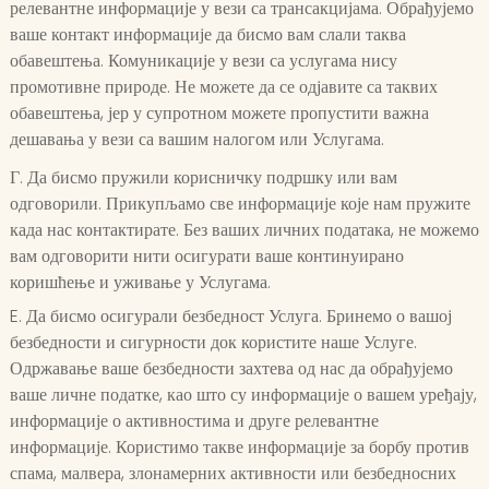
релевантне информације у вези са трансакцијама. Обрађујемо
ваше контакт информације да бисмо вам слали таква
обавештења. Комуникације у вези са услугама нису
промотивне природе. Не можете да се одјавите са таквих
обавештења, јер у супротном можете пропустити важна
дешавања у вези са вашим налогом или Услугама.
Г. Да бисмо пружили корисничку подршку или вам
одговорили. Прикупљамо све информације које нам пружите
када нас контактирате. Без ваших личних података, не можемо
вам одговорити нити осигурати ваше континуирано
коришћење и уживање у Услугама.
E. Да бисмо осигурали безбедност Услуга. Бринемо о вашој
безбедности и сигурности док користите наше Услуге.
Одржавање ваше безбедности захтева од нас да обрађујемо
ваше личне податке, као што су информације о вашем уређају,
информације о активностима и друге релевантне
информације. Користимо такве информације за борбу против
спама, малвера, злонамерних активности или безбедносних