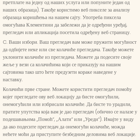
претплате на једну од наших услуга или попуните један од
наших образаца). Такође користимо веб пикселе за анализу
образаца коришћења на нашем сајту. Употреба пиксела
омогућава Клементини да забележи да је одређени уређај,
прегледач или апликација посетила одређену веб страницу.
C. Ваши избори. Ваш прегледач вам може пружити могућност
да одбијете неке или све колачиће прегледача. Такође можете
уклонити колачиће из прегледача. Можете да подесите своје
жеље у вези са колачићима који се приказују на нашим
сајтовима тако што ћете предузети кораке наведене у
наставку.
Колачићи прве стране. Можете користити прегледач помоћу
којег прегледате ову веб локацију да бисте омогућили,
онемогућили или избрисали колачиће. Да бисте то урадили,
пратите упутства која вам је дао прегледач (обично се налазе у
подешавањима „Помоћ“, „Алати“ или „Уреди“). Имајте у виду
да ако подесите прегледач да онемогући колачиће, можда
нећете моћи да приступите безбедним деловима веб локације.