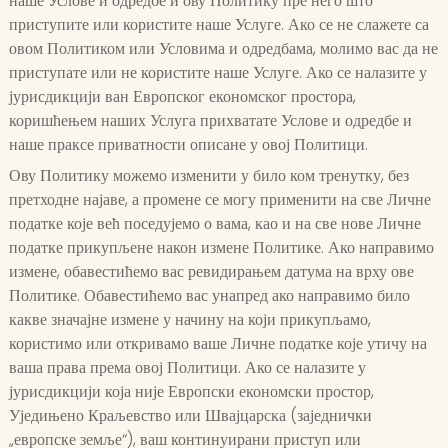
наше Услове и одредбе и ову Политику пре него што
приступите или користите наше Услуге. Ако се не слажете са
овом Политиком или Условима и одредбама, молимо вас да не
приступате или не користите наше Услуге. Ако се налазите у
јурисдикцији ван Европског економског простора,
коришћењем наших Услуга прихватате Услове и одредбе и
наше праксе приватности описане у овој Политици.
Ову Политику можемо изменити у било ком тренутку, без
претходне најаве, а промене се могу применити на све Личне
податке које већ поседујемо о вама, као и на све нове Личне
податке прикупљене након измене Политике. Ако направимо
измене, обавестићемо вас ревидирањем датума на врху ове
Политике. Обавестићемо вас унапред ако направимо било
какве значајне измене у начину на који прикупљамо,
користимо или откривамо ваше Личне податке које утичу на
ваша права према овој Политици. Ако се налазите у
јурисдикцији која није Европски економски простор,
Уједињено Краљевство или Швајцарска (заједнички
„европске земље“), ваш континуирани приступ или