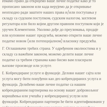
Имамо право да откријемо ваше личне податке како је то
прописано законом или када верујемо да је откривање
неопходно ради заштите наших права и/или поступања у
складу са судским поступком, судским налогом, захтевом
регулатора или било којим другим правним поступком који је
уручен Клементини. Уколико дође до преузимања, продаје
или куповине нашег предузећа, можемо открити ваше личне
податке новом (или потенцијалном) власнику предузећа.
Г. Оглашивачи трећих страна. У одређеним околностима и у
складу са важећим законом, можемо делити ваше личне
податке са трећим странама како бисмо вам пласирали
њихове производе или услуге.
E. Кобрендиране услуге и функције. Делови нашег сајта или
услуга могу бити понуђени као део кобрендираних услуга и
функција. Делићемо ваше личне податке са нашим
кобрендираним партнерима на основу вашег добровољног
коришћења или учешћа у кобрендираној услузи или
функцији. Кобрендирани партнери ће бити идентификовани у