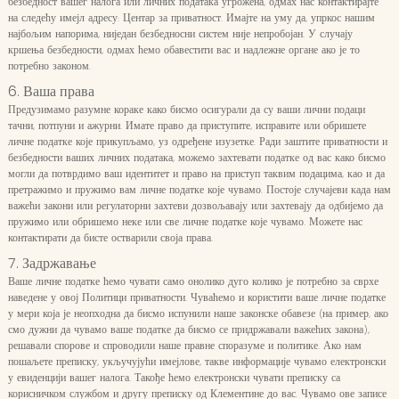
безбедност вашег налога или личних података угрожена, одмах нас контактирајте
на следећу имејл адресу: Центар за приватност. Имајте на уму да, упркос нашим
најбољим напорима, ниједан безбедносни систем није непробојан. У случају
кршења безбедности, одмах ћемо обавестити вас и надлежне органе ако је то
потребно законом.
6. Ваша права
Предузимамо разумне кораке како бисмо осигурали да су ваши лични подаци
тачни, потпуни и ажурни. Имате право да приступите, исправите или обришете
личне податке које прикупљамо, уз одређене изузетке. Ради заштите приватности и
безбедности ваших личних података, можемо захтевати податке од вас како бисмо
могли да потврдимо ваш идентитет и право на приступ таквим подацима, као и да
претражимо и пружимо вам личне податке које чувамо. Постоје случајеви када нам
важећи закони или регулаторни захтеви дозвољавају или захтевају да одбијемо да
пружимо или обришемо неке или све личне податке које чувамо. Можете нас
контактирати да бисте остварили своја права.
7. Задржавање
Ваше личне податке ћемо чувати само онолико дуго колико је потребно за сврхе
наведене у овој Политици приватности. Чуваћемо и користити ваше личне податке
у мери која је неопходна да бисмо испунили наше законске обавезе (на пример, ако
смо дужни да чувамо ваше податке да бисмо се придржавали важећих закона),
решавали спорове и спроводили наше правне споразуме и политике. Ако нам
пошаљете преписку, укључујући имејлове, такве информације чувамо електронски
у евиденцији вашег налога. Такође ћемо електронски чувати преписку са
корисничком службом и другу преписку од Клементине до вас. Чувамо ове записе