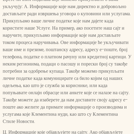
укључују: А. Информације које нам директно и добровољно
достављате ради извршења уговора о куповини или услугама.
Прикупљамо ваше личне податке које нам дајете када
користите наше Услуге. На пример, ако посетите наш сајт и
наручите, прикупљамо информације које нам достављате
током процеса наручивања. Ове информације ће укључивати
ваше име и презиме, поштанску адресу, адресу е-поште, број
телефона, податке о платном рачуну или кредитној картици. У
неким регионима, подаци о пасошу и порески број су такође
потребни за одобрење купаца. Такође можемо прикупљати
личне податке када комуницирате са било којим од наших
одељења, као што је служба за кориснике, или када
попуњавате онлајн обрасце или анкете које се налазе на сајту.
Такође можете да изаберете да нам доставите своју адресу е-
поште ако желите да примате информације о производима и
услугама које Клементина нуди, као што су Клементина
Стиле Новости.
Ц. Информације које објављујете на сајту. Ако објављујете