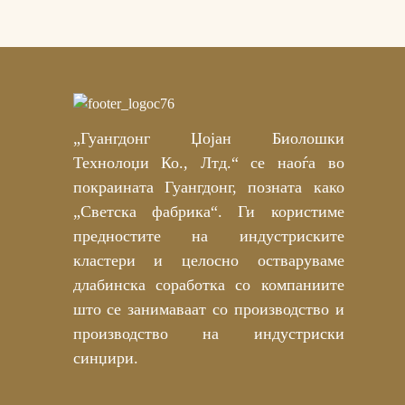
„Гуангдонг Џојан Биолошки
Технолоџи Ко., Лтд.“ се наоѓа во
покраината Гуангдонг, позната како
„Светска фабрика“. Ги користиме
предностите на индустриските
кластери и целосно остваруваме
длабинска соработка со компаниите
што се занимаваат со производство и
производство на индустриски
синџири.