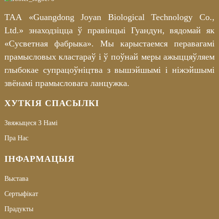
ТАА «Guangdong Joyan Biological Technology Co.,
Ltd.» знаходзіцца ў правінцыі Гуандун, вядомай як
«Сусветная фабрыка». Мы карыстаемся перавагамі
прамысловых кластараў і ў поўнай меры ажыццяўляем
глыбокае супрацоўніцтва з вышэйшымі і ніжэйшымі
звёнамі прамысловага ланцужка.
ХУТКІЯ СПАСЫЛКІ
Звяжыцеся З Намі
Пра Нас
ІНФАРМАЦЫЯ
Выстава
Сертыфікат
Прадукты