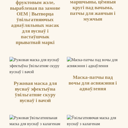
маршчыны, цёмныя
фруктовым жэле,
кругі пад вачыма,
вырабленая па замове
патчы для жанчын і
OEM | Вытворца
мужчын
ўвільгатняючых
аднаўляльных масак
для вуснаў і
пастаўшчык
прыватнай маркі
Маска-патчы пад
вочы для асвяжэння і
Ружовая маска для
аднаўлення
вуснаў эфектыўна
ўвільгатняе скуру
вуснаў і вачэй