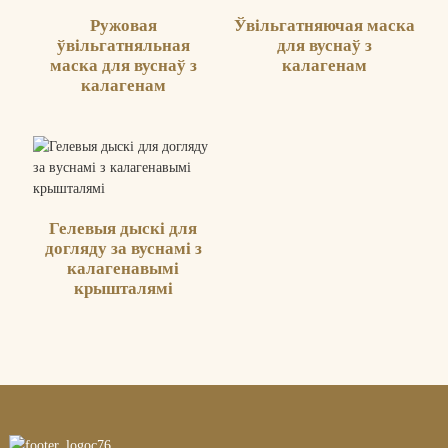
Ружовая
Ўвільгатняючая маска
ўвільгатняльная
для вуснаў з
маска для вуснаў з
калагенам
калагенам
Гелевыя дыскі для
догляду за вуснамі з
калагенавымі
крышталямі