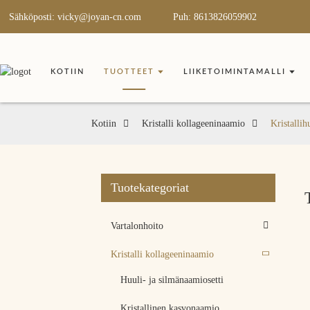
Sähköposti: vicky@joyan-cn.com
Puh: 8613826059902
KOTIIN
TUOTTEET
LIIKETOIMINTAMALLI
Kotiin
Kristalli kollageeninaamio
Kristalli
Tuotekategoriat
Vartalonhoito
Kristalli kollageeninaamio
Huuli- ja silmänaamiosetti
Kristallinen kasvonaamio