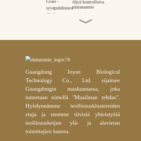
öljyä kontrolloiva
mutanaamio
Kollageenipeptidi-
silmälaastarit OEM ODM -
valmistaja
Ensiluokkainen
käärmeenmyrkkypeptidihydrogeelisil
| Ammattimainen OEM- ja
ODM-valmistaja
Guangdong Joyan Biological
Tukkumyynti Private Label
Gold Mica Hydrogel -
Technology Co., Ltd. sijaitsee
kantapään naamio
syväravitsevaan käyttöön –
Guangdongin maakunnassa, joka
OEM/ODM muokattavissa
tunnetaan nimellä "Maailman tehdas".
Niasiiniamidi- ja
traneksaamihappoa
Hyödynnämme teollisuusklustereiden
kirkastavat vanulappuja
etuja ja teemme tiivistä yhteistyötä
OEM/ODM-valmistaja
teollisuusketjun ylä- ja alavirran
toimittajien kanssa.