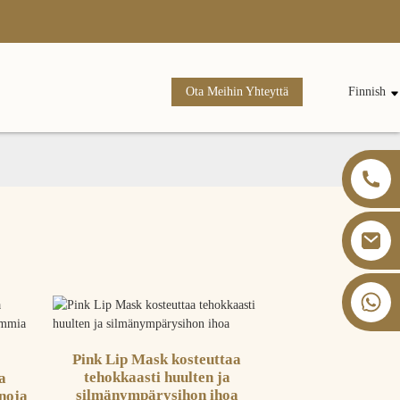
Ota Meihin Yhteyttä
Finnish
+86 13826059902
Pink Lip Mask kosteuttaa
tehokkaasti huulten ja
ja
silmänympärysihon ihoa
enoja