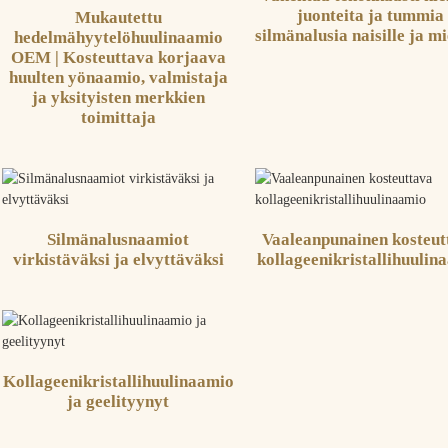
juonteita ja tummia
Mukautettu
silmänalusia naisille ja mi
hedelmähyytelöhuulinaamio
OEM | Kosteuttava korjaava
huulten yönaamio, valmistaja
ja yksityisten merkkien
toimittaja
Silmänalusnaamiot
Vaaleanpunainen kosteut
virkistäväksi ja elvyttäväksi
kollageenikristallihuulin
Kollageenikristallihuulinaamio
ja geelityynyt