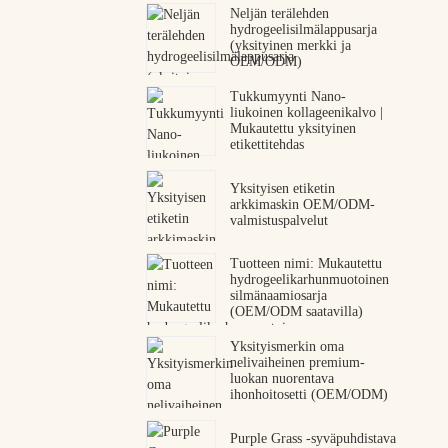
Neljän terälehden
hydrogeelisilmälappusarja
(yksityinen merkki ja
OEM/ODM)
Tukkumyynti Nano-
liukoinen kollageenikalvo |
Mukautettu yksityinen
etikettitehdas
Yksityisen etiketin
arkkimaskin OEM/ODM-
valmistuspalvelut
Tuotteen nimi: Mukautettu
hydrogeelikarhunmuotoinen
silmänaamiosarja
(OEM/ODM saatavilla)
Yksityismerkin oma
nelivaiheinen premium-
luokan nuorentava
ihonhoitosetti (OEM/ODM)
Purple Grass -syväpuhdistava