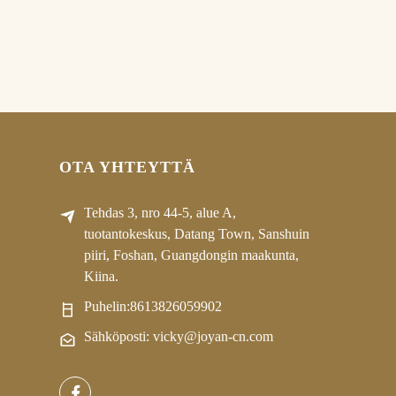
OTA YHTEYTTÄ
Tehdas 3, nro 44-5, alue A,
tuotantokeskus, Datang Town, Sanshuin
piiri, Foshan, Guangdongin maakunta,
Kiina.
Puhelin:
8613826059902
Sähköposti: vicky@joyan-cn.com