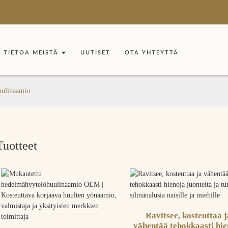
TIETOA MEISTÄ
UUTISET
OTA YHTEYTTÄ
huulinaamio
Tuotteet
Ravitsee, kosteuttaa 
vähentää tehokkaasti hi