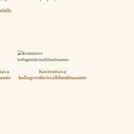
ehille
tava
Kosteuttava
aamio
kollageenikristallihuulinaamio