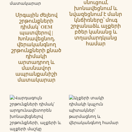
սնուցում,
խոնավեցնում և
նվազեցնում է մանր
Մրգային ժելեով
կնճիռները՝ մուգ
շրթունքների
շրջանաձև աչքերի
դիմակ՝ OEM
բծեր կանանց և
պատվերով |
տղամարդկանց
Խոնավեցնող,
համար
վերականգնող
շրթունքների քնած
դիմակի
արտադրող և
մասնավոր
ապրանքանիշի
մատակարար