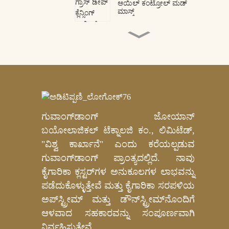
ಆಯಿಲ್ ಕಂಟ್ರೋಲ್ ಮಡ್
ಮಾಸ್ಕ್
ಕಾಲಜನ್ ಪೆಪ್ಟೈಡ್ ಐ ಪ್ಯಾಚ್‌ಗಳು
OEM ODM ತಯಾರಕ
ಪ್ರೀಮಿಯಂ ಸ್ನೇಕ್ ವೆನಮ್
ಪೆಪ್ಟೈಡ್ ಹೈಡ್ರೋಜೆಲ್ ಐ ಮಾಸ್ಕ್ |
ವೃತ್ತಿಪರ OEM ಮತ್ತು ODM
ತಯಾರಕ
ಗುವಾಂಗ್‌ಡಾಂಗ್ ಜೋಯಾನ್
ಆಳವಾದ ಪೋಷಣೆಗಾಗಿ ಸಗಟು
ಖಾಸಗಿ ಲೇಬಲ್ ಗೋಲ್ಡ್ ಮೈಕಾ
ಬಯೋಲಾಜಿಕಲ್ ಟೆಕ್ನಾಲಜಿ ಕಂ., ಲಿಮಿಟೆಡ್,
ಹೈಡ್ರೋಜೆಲ್ ಹೀಲ್ ಮಾಸ್ಕ್ -
OEM/ODM
"ವಿಶ್ವ ಕಾರ್ಖಾನೆ" ಎಂದು ಕರೆಯಲ್ಪಡುವ
ಗ್ರಾಹಕೀಯಗೊಳಿಸಬಹುದಾದ
ಗುವಾಂಗ್‌ಡಾಂಗ್ ಪ್ರಾಂತ್ಯದಲ್ಲಿದೆ. ನಾವು
ನಿಯಾಸಿನಮೈಡ್ ಮತ್ತು
ಟ್ರಾನೆಕ್ಸಾಮಿಕ್ ಆಮ್ಲ ಹೊಳಪು
ಕೈಗಾರಿಕಾ ಕ್ಲಸ್ಟರ್‌ಗಳ ಅನುಕೂಲಗಳ ಲಾಭವನ್ನು
ನೀಡುವ ಹತ್ತಿ ಪ್ಯಾಡ್‌ಗಳು
ಪಡೆದುಕೊಳ್ಳುತ್ತೇವೆ ಮತ್ತು ಕೈಗಾರಿಕಾ ಸರಪಳಿಯ
OEM/ODM ತಯಾರಕ
ಅಪ್‌ಸ್ಟ್ರೀಮ್ ಮತ್ತು ಡೌನ್‌ಸ್ಟ್ರೀಮ್‌ನೊಂದಿಗೆ
ಆಳವಾದ ಸಹಕಾರವನ್ನು ಸಂಪೂರ್ಣವಾಗಿ
ನಿರ್ವಹಿಸುತ್ತೇವೆ.