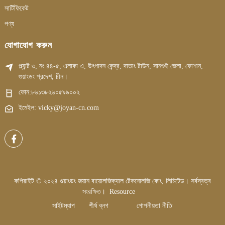
সার্টিফিকেট
পণ্য
যোগাযোগ করুন
প্ল্যান্ট ৩, নং ৪৪-৫, এলাকা এ, উৎপাদন কেন্দ্র, দাতাং টাউন, সানশুই জেলা, ফোশান,
গুয়াংডং প্রদেশ, চীন।
ফোন:
৮৬১৩৮২৬০৫৯৯০০২
ইমেইল: vicky@joyan-cn.com
কপিরাইট © ২০২৪ গুয়াংডং জয়ান বায়োলজিক্যাল টেকনোলজি কোং, লিমিটেড। সর্বস্বত্ব
সংরক্ষিত।
Resource
সাইটম্যাপ
শীর্ষ ব্লগ
গোপনীয়তা নীতি