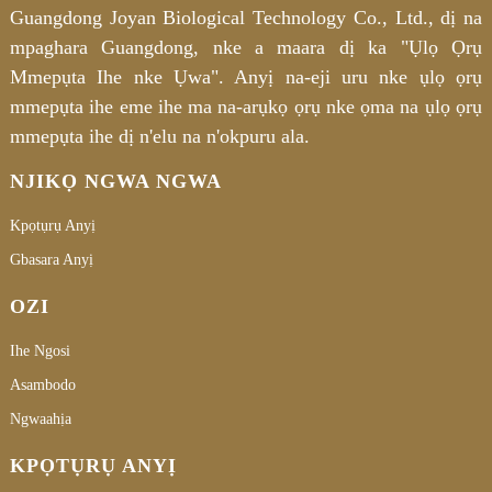
Guangdong Joyan Biological Technology Co., Ltd., dị na
mpaghara Guangdong, nke a maara dị ka "Ụlọ Ọrụ
Mmepụta Ihe nke Ụwa". Anyị na-eji uru nke ụlọ ọrụ
mmepụta ihe eme ihe ma na-arụkọ ọrụ nke ọma na ụlọ ọrụ
mmepụta ihe dị n'elu na n'okpuru ala.
NJIKỌ NGWA NGWA
Kpọtụrụ Anyị
Gbasara Anyị
OZI
Ihe Ngosi
Asambodo
Ngwaahịa
KPỌTỤRỤ ANYỊ