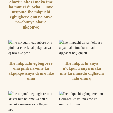
ahaziri ahazi maka ime
ka mmiri dị ọcha | Onye
nrụpụta ihe mkpuchi
egbugbere ọnụ na onye
na-ebunye akara
nkeonwe
Ihe mkpuchi egbugbere
Ihe mkpuchi anya
ọnụ pink na-eme ka
n'okpuru anya maka
akpụkpọ anya dị nro nke
ime ka mmadụ dịghachi
ọma
ndụ ọhụrụ