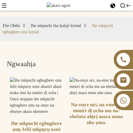
Ebe Obibi
Ihe mkpuchi ihu kọlọji kristal
Ihe mkpuchi
egbugbere ọnụ kristal
Ngwaahịa
+86 13826059902
Na-enye nri, na-eme ka
mmiri dị ọcha ma na-
ebelata ahịrị mara mma
nke ọma.
Ihe mkpuchi egbugbere
ọnụ Jelii mkpụrụ osisi