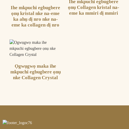
Ihe mkpuchi egbugbere
ọnụ Collagen kristal na-
Ihe mkpuchi egbugbere
eme ka mmiri dị mmiri
ọnụ kristal nke na-eme
ka ahụ dị nro nke na-
eme ka collagen dị nro
Ọgwụgwọ maka ihe
mkpuchi egbugbere ọnụ
nke Collagen Crystal