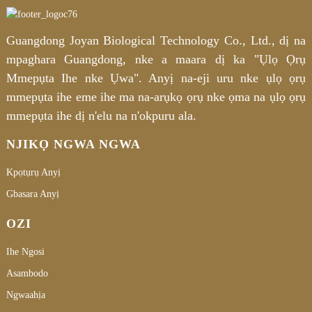
Guangdong Joyan Biological Technology Co., Ltd., dị na
mpaghara Guangdong, nke a maara dị ka "Ụlọ Ọrụ
Mmepụta Ihe nke Ụwa". Anyị na-eji uru nke ụlọ ọrụ
mmepụta ihe eme ihe ma na-arụkọ ọrụ nke ọma na ụlọ ọrụ
mmepụta ihe dị n'elu na n'okpuru ala.
NJIKỌ NGWA NGWA
Kpọtụrụ Anyị
Gbasara Anyị
OZI
Ihe Ngosi
Asambodo
Ngwaahịa