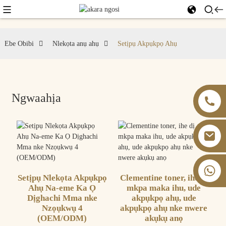
Ebe Obibi
Nlekọta anụ ahụ
Setịpụ Akpụkpọ Ahụ
Ngwaahịa
+86 13826059902
Setịpụ Nlekọta Akpụkpọ
Clementine toner, ihe dị
Ahụ Na-eme Ka Ọ
mkpa maka ihu, ude
Dịghachi Mma nke
akpụkpọ ahụ, ude
Nzọụkwụ 4
akpụkpọ ahụ nke nwere
(OEM/ODM)
akụkụ anọ