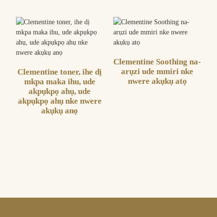
Clementine Soothing na-
arụzi ude mmiri nke
Clementine toner, ihe dị
nwere akụkụ atọ
mkpa maka ihu, ude
akpụkpọ ahụ, ude
akpụkpọ ahụ nke nwere
akụkụ anọ