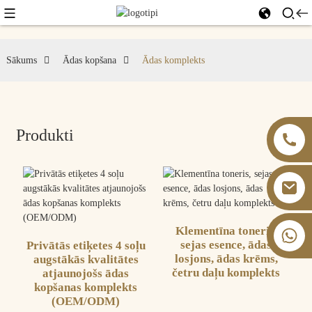
Sākums
Ādas kopšana
Ādas komplekts
Produkti
Klementīna toneris,
+86 13826059902
sejas esence, ādas
Privātās etiķetes 4 soļu
losjons, ādas krēms,
augstākās kvalitātes
četru daļu komplekts
atjaunojošs ādas
kopšanas komplekts
(OEM/ODM)