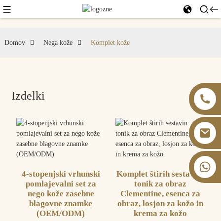
Domov
Nega kože
Komplet kože
Izdelki
+86 13826059902
4-stopenjski vrhunski
Komplet štirih sestavin:
pomlajevalni set za
tonik za obraz
nego kože zasebne
Clementine, esenca za
blagovne znamke
obraz, losjon za kožo in
(OEM/ODM)
krema za kožo