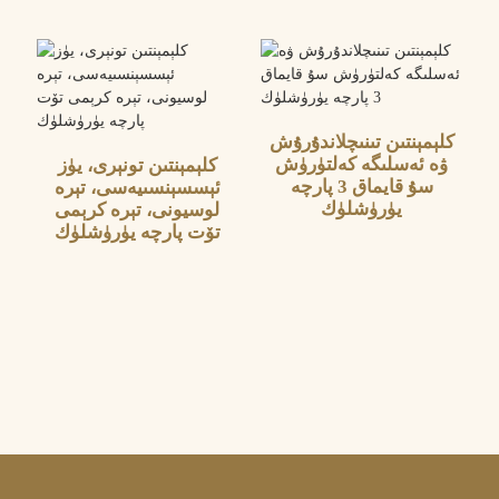
كلېمېنتىن تىنىچلاندۇرۇش
ۋە ئەسلىگە كەلتۈرۈش
كلېمېنتىن تونېرى، يۈز
سۇ قايماق 3 پارچە
ئېسسېنسىيەسى، تېرە
يۈرۈشلۈك
لوسيونى، تېرە كرېمى
تۆت پارچە يۈرۈشلۈك