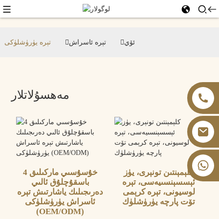
ئۆي
تېرە ئاسراش
تېرە يۈرۈشلۈكى
مەھسۇلاتلار
+86 13826059902
كلېمېنتىن تونېرى، يۈز
خۇسۇسىي ماركىلىق 4
ئېسسېنسىيەسى، تېرە
باسقۇچلۇق ئالىي
لوسيونى، تېرە كرېمى
دەرىجىلىك ياشارتىش تېرە
تۆت پارچە يۈرۈشلۈك
ئاسراش يۈرۈشلۈكى
(OEM/ODM)