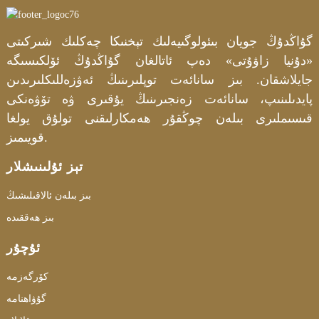
گۇاڭدۇڭ جويان بىئولوگىيەلىك تېخنىكا چەكلىك شىركىتى
«دۇنيا زاۋۇتى» دەپ ئاتالغان گۇاڭدۇڭ ئۆلكىسىگە
جايلاشقان. بىز سانائەت توپلىرىنىڭ ئەۋزەللىكلىرىدىن
پايدىلىنىپ، سانائەت زەنجىرىنىڭ يۇقىرى ۋە تۆۋەنكى
قىسىملىرى بىلەن چوڭقۇر ھەمكارلىقنى تولۇق يولغا
قويىمىز.
تېز ئۇلىنىشلار
بىز بىلەن ئالاقىلىشىڭ
بىز ھەققىدە
ئۇچۇر
كۆرگەزمە
گۇۋاھنامە