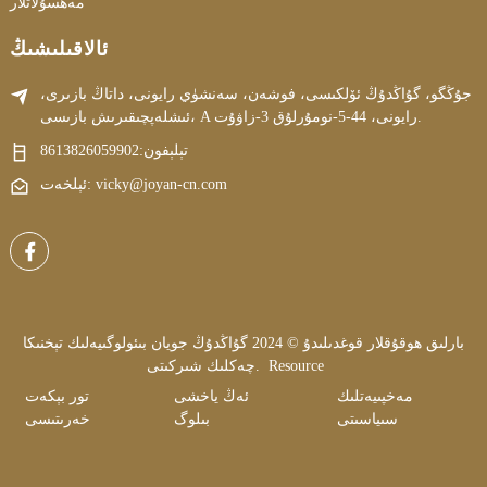
مەھسۇلاتلار
ئالاقىلىشىڭ
جۇڭگو، گۇاڭدۇڭ ئۆلكىسى، فوشەن، سەنشۈي رايونى، داتاڭ بازىرى،
ئىشلەپچىقىرىش بازىسى، A رايونى، 44-5-نومۇرلۇق 3-زاۋۇت.
تېلېفون:
8613826059902
ئېلخەت: vicky@joyan-cn.com
بارلىق ھوقۇقلار قوغدىلىدۇ © 2024 گۇاڭدۇڭ جويان بىئولوگىيەلىك تېخنىكا
Resource
چەكلىك شىركىتى.
مەخپىيەتلىك
ئەڭ ياخشى
تور بېكەت
سىياسىتى
بىلوگ
خەرىتىسى