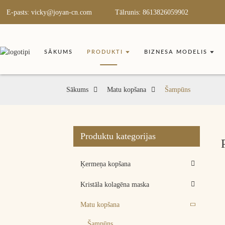
E-pasts: vicky@joyan-cn.com
Tālrunis: 8613826059902
SĀKUMS
PRODUKTI
BIZNESA MODELIS
Sākums
Matu kopšana
Šampūns
Produktu kategorijas
Ķermeņa kopšana
Kristāla kolagēna maska
Matu kopšana
Šampūns