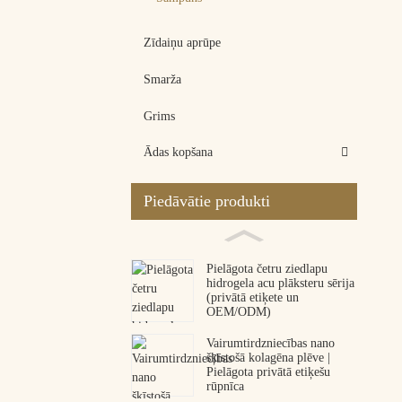
Zīdaiņu aprūpe
Smarža
Grims
Ādas kopšana
Piedāvātie produkti
Pielāgota četru ziedlapu
hidrogela acu plāksteru sērija
(privātā etiķete un
OEM/ODM)
Vairumtirdzniecības nano
šķīstošā kolagēna plēve |
Pielāgota privātā etiķešu
rūpnīca