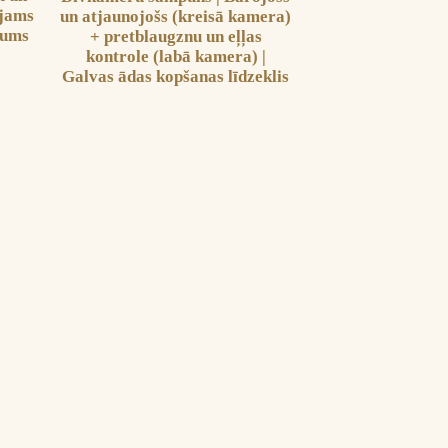
ejams
un atjaunojošs (kreisā kamera)
jums
+ pretblaugznu un eļļas
kontrole (labā kamera) |
Galvas ādas kopšanas līdzeklis