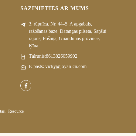
SAZINIETIES AR MUMS
3. rūpnīca, Nr. 44–5, A apgabals,
ražošanas bāze, Datangas pilsēta, Saņšui
rajons, Fošaņa, Guandunas province,
Ķīna.
Tālrunis:
8613826059902
E-pasts: vicky@joyan-cn.com
tas.
Resource