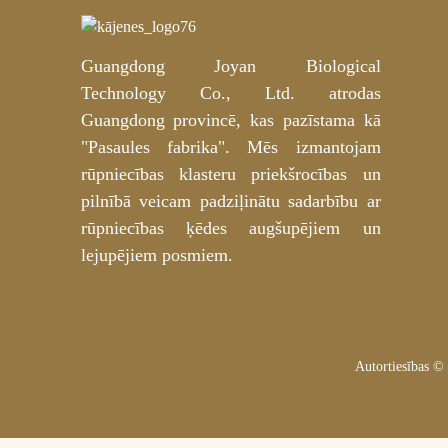
indes peptīdu hidrogela acu
maska ​​| Profesionāls OEM un
ODM ražotājs
Guangdong Joyan Biological
Vairumtirdzniecības privātās
etiķetes zelta vizlas hidrogela
Technology Co., Ltd. atrodas
papēžu maska ​​dziļai
barošanai – pielāgojama
Guangdong provincē, kas pazīstama kā
OEM/ODM
"Pasaules fabrika". Mēs izmantojam
Niacinamīda un
traneksāmskābes balinoši
rūpniecības klasteru priekšrocības un
vates diski OEM/ODM
pilnībā veicam padziļinātu sadarbību ar
ražotājam
rūpniecības ķēdes augšupējiem un
lejupējiem posmiem.
Autortiesības ©