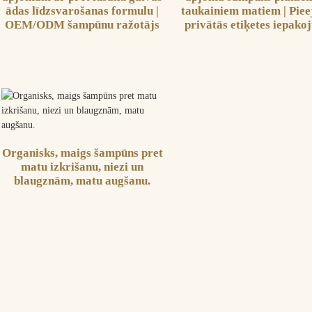
ādas līdzsvarošanas formulu |
taukainiem matiem | Pie
OEM/ODM šampūnu ražotājs
privātās etiķetes iepako
Organisks, maigs šampūns pret
matu izkrišanu, niezi un
blaugznām, matu augšanu.