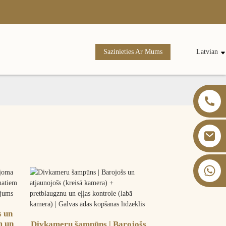
Sazinieties Ar Mums
Latvian
+86 13826059902
s un
m un
Divkameru šampūns | Barojošs