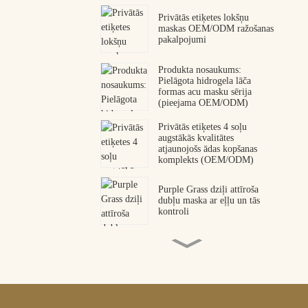
Privātās etiķetes lokšņu
maskas OEM/ODM ražošanas
pakalpojumi
Produkta nosaukums:
Pielāgota hidrogela lāča
formas acu masku sērija
(pieejama OEM/ODM)
Privātās etiķetes 4 soļu
augstākās kvalitātes
atjaunojošs ādas kopšanas
komplekts (OEM/ODM)
Purple Grass dziļi attīroša
dubļu maska ​​ar eļļu un tās
kontroli
Kolagēna peptīdu acu
plāksteri OEM ODM ražotājs
Augstākās kvalitātes čūsku