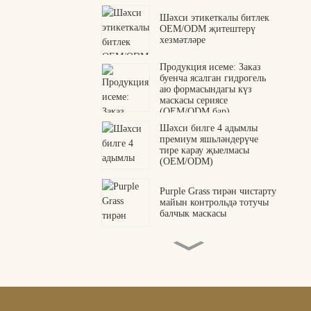
Шәхси этикеткалы битлек
OEM/ODM җитештерү
хезмәтләре
Продукция исеме: Заказ
буенча ясалган гидрогель
аю формасындагы күз
маскасы сериясе
(OEM/ODM бар)
Шәхси билге 4 адымлы
премиум яшьләндерүче
тире карау җыелмасы
(OEM/ODM)
Purple Grass тирән чистарту
майын контрольдә тотучы
балчык маскасы
Коллаген пептидлы күз
патчлары OEM ODM
җитештерүчесе
Премиум Елан Веном
Пептид Гидрогель Күз