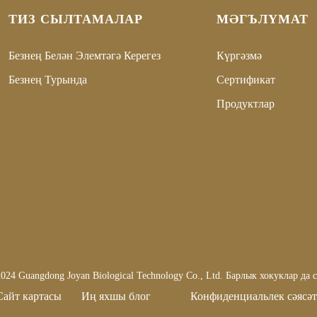
ТИЗ СЫЛТАМАЛАР
МӘГЪЛҮМАТ
Безнең Белән Элемтәгә Керегез
Күргәзмә
Безнең Турында
Сертификат
Продуктлар
24 Guangdong Joyan Biological Technology Co., Ltd. Барлык хокуклар да 
Сайт картасы
Иң яхшы блог
Конфиденциальлек сәясәт