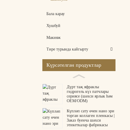
Бала карау
Хушбуй
Макияж
Тире турында кайгырту
Күрсәтелгән продуктлар
Дүрт таҗ яфраклы
гидрогель күз патчлары
сериясе (шәхси ярлык һәм
OEM/ODM)
Күпләп сату өчен нано эри
торган коллаген пленкасы |
Заказ буенча шәхси
этикеткалар фабрикасы