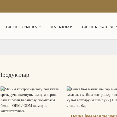
БЕЗНЕҢ ТУРЫНДА
ЯҢАЛЫКЛАР
БЕЗНЕҢ БЕЛӘН ЭЛЕ
Продуктлар
Нечкә һәм майлы чәч