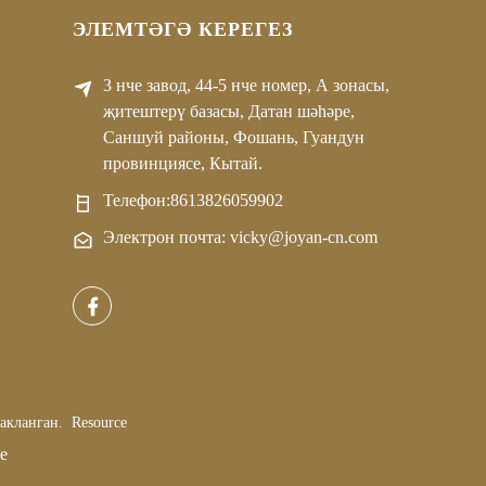
ЭЛЕМТӘГӘ КЕРЕГЕЗ
3 нче завод, 44-5 нче номер, А зонасы,
җитештерү базасы, Датан шәһәре,
Саншуй районы, Фошань, Гуандун
провинциясе, Кытай.
Телефон:
8613826059902
Электрон почта: vicky@joyan-cn.com
сакланган.
Resource
е