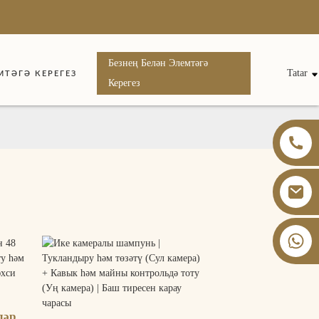
Безнең Белән Элемтәгә
Tatar
МТӘГӘ КЕРЕГЕЗ
Керегез
+86 13826059902
ләр