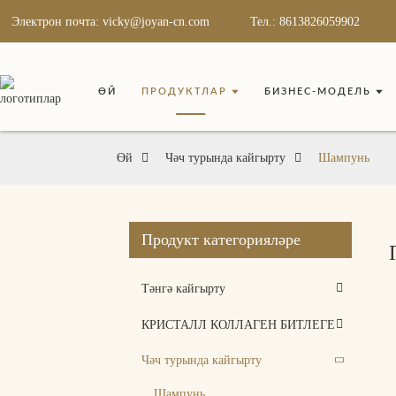
Электрон почта: vicky@joyan-cn.com
Тел.: 8613826059902
ӨЙ
ПРОДУКТЛАР
БИЗНЕС-МОДЕЛЬ
Өй
Чәч турында кайгырту
Шампунь
Продукт категорияләре
Тәнгә кайгырту
КРИСТАЛЛ КОЛЛАГЕН БИТЛЕГЕ
Чәч турында кайгырту
Шампунь