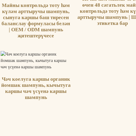
өчен 48 сәгатьлек ма
Майны контрольдә тоту һәм
контрольдә тоту һәм к
күләм арттыручы шампунь,
арттыручы шампунь | 
сынуга каршы баш тиресен
этикетка бар
баланслау формуласы белән
| OEM / ODM шампунь
җитештерүчесе
Чәч коелуга каршы органик
йомшак шампунь, кычытуга
каршы чәч үсүенә каршы
шампунь