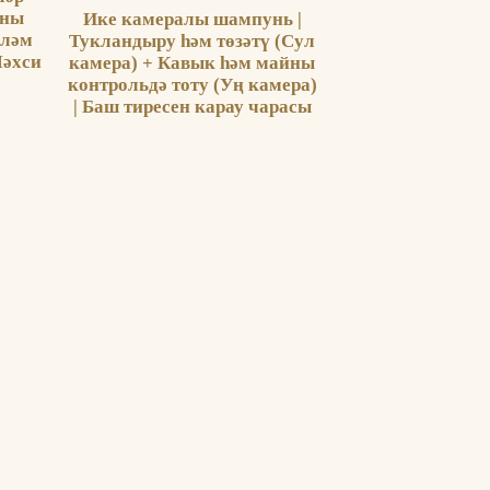
йны
Ике камералы шампунь |
үләм
Тукландыру һәм төзәтү (Сул
Шәхси
камера) + Кавык һәм майны
контрольдә тоту (Уң камера)
| Баш тиресен карау чарасы