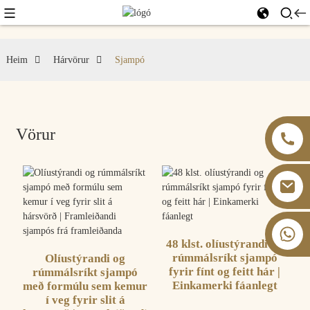
Heim
Hárvörur
Sjampó
Vörur
+86 13826059902
48 klst. olíustýrandi og
rúmmálsríkt sjampó
Olíustýrandi og
fyrir fínt og feitt hár |
rúmmálsríkt sjampó
Einkamerki fáanlegt
með formúlu sem kemur
í veg fyrir slit á