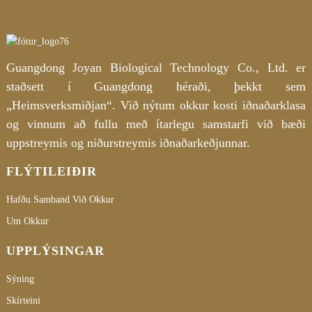
Guangdong Joyan Biological Technology Co., Ltd. er
staðsett í Guangdong héraði, þekkt sem
„Heimsverksmiðjan“. Við nýtum okkur kosti iðnaðarklasa
og vinnum að fullu með ítarlegu samstarfi við bæði
uppstreymis og niðurstreymis iðnaðarkeðjunnar.
FLÝTILEIÐIR
Hafðu Samband Við Okkur
Um Okkur
UPPLÝSINGAR
Sýning
Skírteini