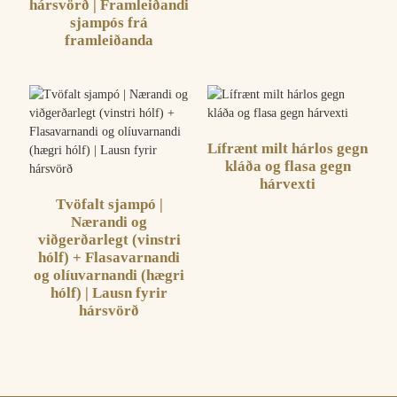
hársvörð | Framleiðandi
sjampós frá
framleiðanda
Lífrænt milt hárlos gegn
kláða og flasa gegn
hárvexti
Tvöfalt sjampó |
Nærandi og
viðgerðarlegt (vinstri
hólf) + Flasavarnandi
og olíuvarnandi (hægri
hólf) | Lausn fyrir
hársvörð