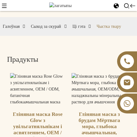
Галоўная
Сыход за скурай
Ці гэта
Чыстка твару
Прадукты
+86 13826059902
Гліняная маска Rose
Гліняная маска з
Glow з
брудам Мёртвага
увільгатняльнікам і
мора, глыбока
асвятленнем, OEM /
ачышчальная,