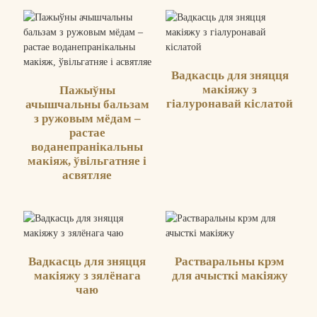
Вадкасць для зняцця
макіяжу з
Пажыўны
гіалуронавай кіслатой
ачышчальны бальзам
з ружовым мёдам –
растае
воданепранікальны
макіяж, ўвільгатняе і
асвятляе
Вадкасць для зняцця
Растваральны крэм
макіяжу з зялёнага
для ачысткі макіяжу
чаю