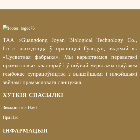
ТАА «Guangdong Joyan Biological Technology Co.,
Ltd.» знаходзіцца ў правінцыі Гуандун, вядомай як
«Сусветная фабрыка». Мы карыстаемся перавагамі
прамысловых кластараў і ў поўнай меры ажыццяўляем
глыбокае супрацоўніцтва з вышэйшымі і ніжэйшымі
звёнамі прамысловага ланцужка.
ХУТКІЯ СПАСЫЛКІ
Звяжыцеся З Намі
Пра Нас
ІНФАРМАЦЫЯ