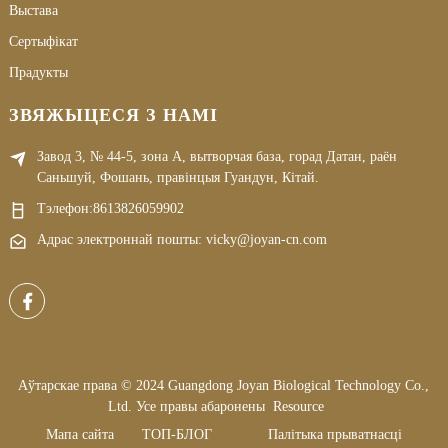
Выстава
Сертыфікат
Прадукты
ЗВЯЖЫЦЕСЯ З НАМІ
Завод 3, № 44-5, зона А, вытворчая база, горад Датан, раён
Саньшуй, Фошань, правінцыя Гуандун, Кітай.
Тэлефон:
8613826059902
Адрас электроннай пошты: vicky@joyan-cn.com
Аўтарскае права © 2024 Guangdong Joyan Biological Technology Co.,
Ltd. Усе правы абаронены
Resource
Мапа сайта
ТОП-БЛОГ
Палітыка прыватнасці