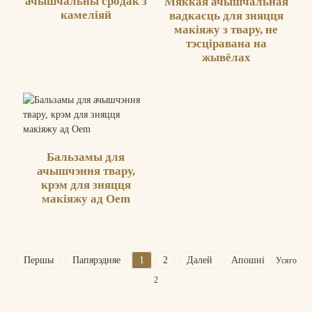
ачышчальны сродак з
Мяккая ачышчальная
камеліяй
вадкасць для зняцця
макіяжу з твару, не
тэсціравана на
жывёлах
Бальзамы для
ачышчэння твару,
крэм для зняцця
макіяжу ад Oem
Першы
Папярэдняе
1
2
Далей
Апошні
Усяго
2