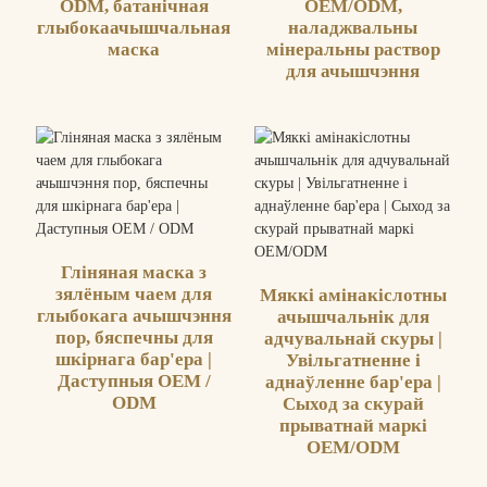
ODM, батанічная
OEM/ODM,
глыбокаачышчальная
наладжвальны
маска
мінеральны раствор
для ачышчэння
Гліняная маска з
зялёным чаем для
Мяккі амінакіслотны
глыбокага ачышчэння
ачышчальнік для
пор, бяспечны для
адчувальнай скуры |
шкірнага бар'ера |
Увільгатненне і
Даступныя OEM /
аднаўленне бар'ера |
ODM
Сыход за скурай
прыватнай маркі
OEM/ODM