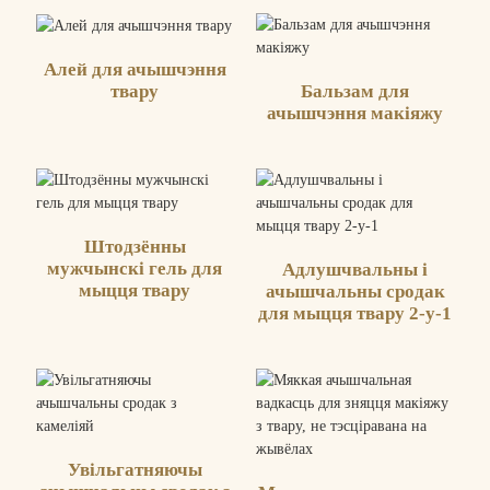
Алей для ачышчэння
Бальзам для
твару
ачышчэння макіяжу
Штодзённы
мужчынскі гель для
Адлушчвальны і
мыцця твару
ачышчальны сродак
для мыцця твару 2-у-1
Увільгатняючы