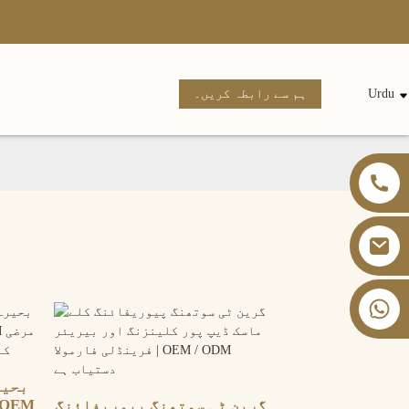
Urdu
ہم سے رابطہ کریں۔
+86 13826059902
بحیر
گرین ٹی سوتھنگ پیوریفائنگ