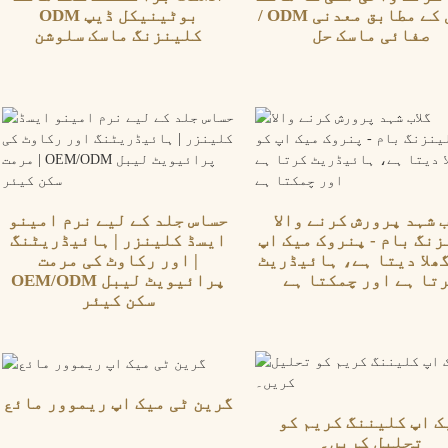
/ ODM مرضی کے مطابق معدنی
ODM بوٹینیکل ڈیپ
صفائی ماسک حل
کلینزنگ ماسک سلوشن
ب شہد پرورش کرنے والا
حساس جلد کے لیے نرم امینو
نگ بام - پنروک میک اپ
ایسڈ کلینزر | ہائیڈریٹنگ
ھلا دیتا ہے، ہائیڈریٹ
اور رکاوٹ کی مرمت |
تا ہے اور چمکتا ہے
OEM/ODM پرائیویٹ لیبل
سکن کیئر
گرین ٹی میک اپ ریموور مائع
ک اپ کلیننگ کریم کو
تحلیل کریں۔