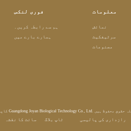
معلومات
فوری لنکس
نمائش
ہم سے رابطہ کریں۔
سرٹیفکیٹ
ہمارے بارے میں
مصنوعات
رازداری کی پالیسی
ٹاپ بلاگ
سائٹ کا نقشہ