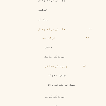
بچے کی دیکھ بھال
خوشبو
میک اپ
جلد کی دیکھ بھال
کرتا ہے۔
دیگر
چہرے کا ماسک
چہرے کی صفائی
چہرہ دھونا
میک اپ ہٹانے والا
چہرے کی کریم