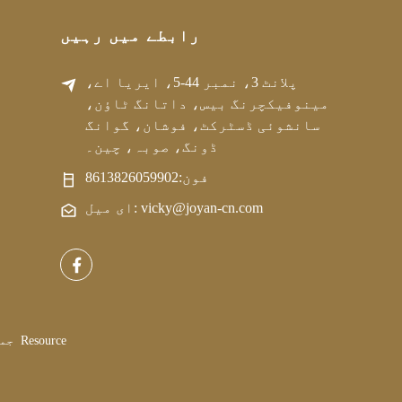
رابطے میں رہیں
پلانٹ 3، نمبر 44-5، ایریا اے،
مینوفیکچرنگ بیس، داتانگ ٹاؤن،
سانشوئی ڈسٹرکٹ، فوشان، گوانگ
ڈونگ، صوبہ، چین۔
فون:
8613826059902
ای میل: vicky@joyan-cn.com
Resource
کاپی رائٹ © 2024 Guangdong Joyan Biological Technology Co., Ltd. جملہ حقوق محفوظ ہیں