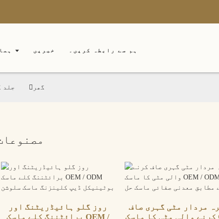
ہم سے رابطہ کریں۔
خبریں
ہمار
گھر
جلد ک
مصنوعات
ہ مردار مٹی گہری صاف
روز گلو ہائیڈریٹنگ اور
کرنے والی مٹی کا ماسک OEM
برائٹننگ کلے ماسک OEM /