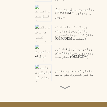
پرائیویٹ لیبل شیٹ ماسک
OEM/ODM مینوفیکچرنگ
سروسز
پروڈکٹ کا نام: کسٹم
ہائیڈروجیل بیئر کے
سائز کا آئی ماسک سیریز
(OEM/ODM دستیاب)
پرائیویٹ لیبل 4-اسٹیپ
پریمیم ریجوینیٹنگ سکن
کیئر سیٹ (OEM/ODM)
جامنی گھاس گہری صفائی
کا تیل کنٹرول مٹی ماسک
کولیجن پیپٹائڈ آئی پیچ
OEM ODM مینوفیکچرر
پریمیم سانپ کے زہر