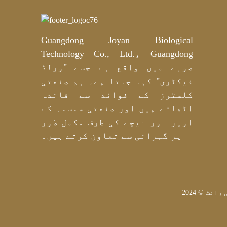
پیپٹائڈ ہائیڈروجل آئی
ماسک | پیشہ ور OEM اور
ODM کارخانہ دار
Guangdong Joyan Biological
گہری پرورش کے لیے ہول
سیل پرائیویٹ لیبل گولڈ
Technology Co., Ltd.، Guangdong
مائیکا ہائیڈروجل ہیل
ماسک - OEM/ODM حسب
صوبے میں واقع ہے جسے "ورلڈ
ضرورت
فیکٹری" کہا جاتا ہے۔ ہم صنعتی
نیاسینامائڈ اور
ٹرانیکسامک ایسڈ روشن
کلسٹرز کے فوائد سے فائدہ
کرنے والے کاٹن پیڈ
اٹھاتے ہیں اور صنعتی سلسلہ کے
OEM/ODM بنانے والا
اوپر اور نیچے کی طرف مکمل طور
پر گہرائی سے تعاون کرتے ہیں۔