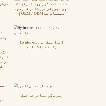
کلے ماسک ڈیپ پور کلینزنگ
اور بیریئر فرینڈلی فارمولا
| OEM / ODM دستیاب ہے
Hyaluronic ایسڈ میک اپ
ہٹانے والا مائع
گلا
کلینز
کو پگ
کر
چہرے کی صفائی کا تیل
می