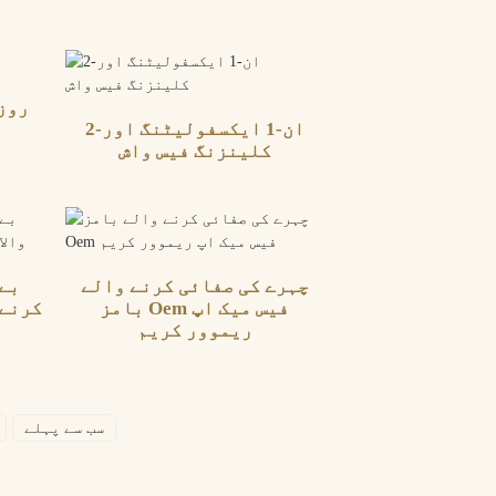
روز
2-ان-1 ایکسفولیٹنگ اور
کلینزنگ فیس واش
چہرے کی صفائی کرنے والے
بے 
بامز Oem فیس میک اپ
کرنے 
ریموور کریم
سب سے پہلے