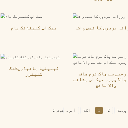
انہ مردوں کا فیس واش
میک اپ کلینزنگ بام
کیمیلیا ہائیڈریٹنگ
رحمی سے پاک نرم صاف
کلینزر
والا چہرہ میک اپ ہٹانے
والا مائع
پچھلا
2
1
اگلا
آخری
ٹوٹل 2