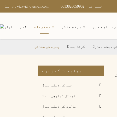
ٹیلی فون: 8613826059902
ای میل: vicky@joyan-cn.com
ے بارے میں
بزنس ماڈل
مصنوعات
گھر
ی دیکھ بھال
کرتا ہے۔
چہرے کی صفائی
مصنوعات کے زمرے
جسم کی دیکھ بھال
کرسٹل کولیجن ماسک
بالوں کی دیکھ بھال