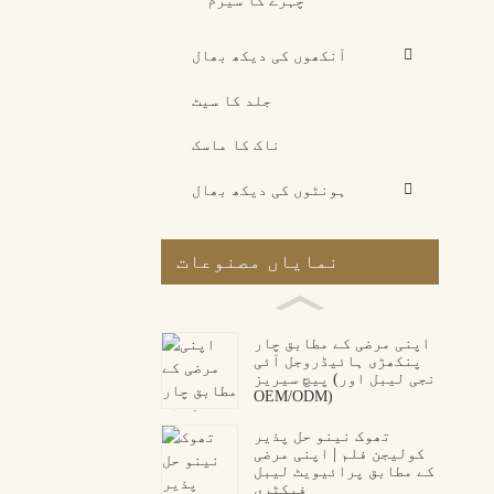
چہرے کا سیرم
آنکھوں کی دیکھ بھال
جلد کا سیٹ
ناک کا ماسک
ہونٹوں کی دیکھ بھال
نمایاں مصنوعات
اپنی مرضی کے مطابق چار
پنکھڑی ہائیڈروجل آئی
پیچ سیریز (نجی لیبل اور
OEM/ODM)
تھوک نینو حل پذیر
کولیجن فلم | اپنی مرضی
کے مطابق پرائیویٹ لیبل
فیکٹری