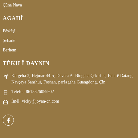
Çûna Nava
AGAHÎ
Pêşkêşî
Şehade
Berhem
TÊKILÎ DAYNIN
Kargeha 3, Hejmar 44-5, Devera A, Bingeha Çêkirinê, Bajarê Datang,
Navçeya Sanshui, Foshan, parêzgeha Guangdong, Çîn.
Telefon:
8613826059902
Îmêl: vicky@joyan-cn.com