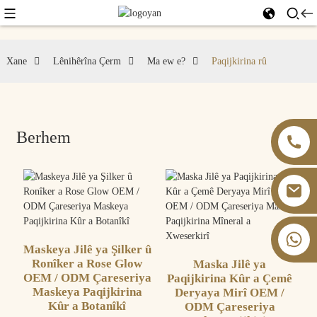
Xane
Lênihêrîna Çerm
Ma ew e?
Paqijkirina rû
Berhem
+86 13826059902
Maskeya Jilê ya Şilker û
Ronîker a Rose Glow
Maska Jilê ya
OEM / ODM Çareseriya
Paqijkirina Kûr a Çemê
Maskeya Paqijkirina
Deryaya Mirî OEM /
Kûr a Botanîkî
ODM Çareseriya