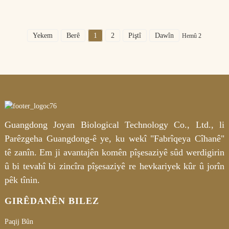
Yekem
Berê
1
2
Piştî
Dawîn
Hemû 2
Guangdong Joyan Biological Technology Co., Ltd., li
Parêzgeha Guangdong-ê ye, ku wekî "Fabrîqeya Cîhanê"
tê zanîn. Em ji avantajên komên pîşesaziyê sûd werdigirin
û bi tevahî bi zincîra pîşesaziyê re hevkariyek kûr û jorîn
pêk tînin.
GIRÊDANÊN BILEZ
Paqij Bûn