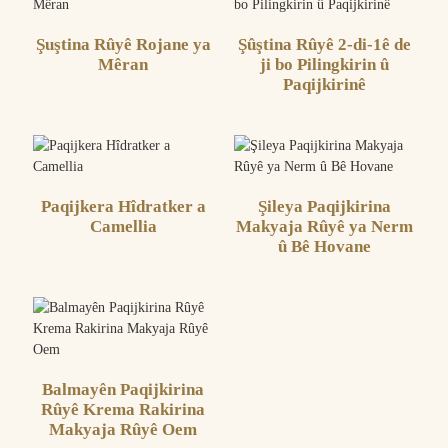
Şuştina Rûyê Rojane ya
Şûştina Rûyê 2-di-1ê de
Mêran
ji bo Pilingkirin û
Paqijkirinê
Paqijkera Hîdratker a
Şileya Paqijkirina
Camellia
Makyaja Rûyê ya Nerm
û Bê Hovane
Balmayên Paqijkirina
Rûyê Krema Rakirina
Makyaja Rûyê Oem