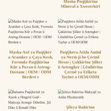
Maska Paqijkirina
Mîneral a Xweserkirî
Maska Axê ya Paqijker
Paqijkera Asîda Amînî
a Aramker a Çaya Kesk,
ya Nerm ji bo Çermê
Formula Paqijkirina
Hesas | Çakkirina Şilker
Kûr a Poran û Asteng-
û Astengker | Lênihêrîna
Dostane | OEM / ODM
Çermê ya Etîketa
Berdest e
Taybet a OEM/ODM
Şileya Rakirina