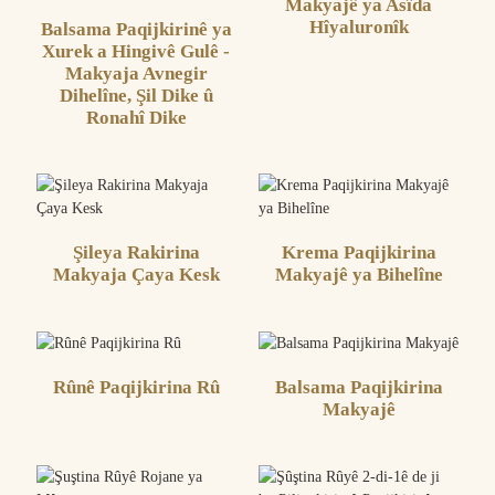
Makyajê ya Asîda
Hîyaluronîk
Balsama Paqijkirinê ya
Xurek a Hingivê Gulê -
Makyaja Avnegir
Dihelîne, Şil Dike û
Ronahî Dike
Şileya Rakirina
Krema Paqijkirina
Makyaja Çaya Kesk
Makyajê ya Bihelîne
Rûnê Paqijkirina Rû
Balsama Paqijkirina
Makyajê