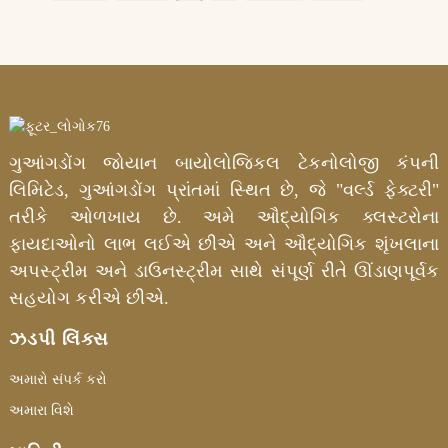
ગુઆંગડોંગ જોયાન બાયોલોજિકલ ટેકનોલોજી કંપની
લિમિટેડ, ગુઆંગડોંગ પ્રાંતમાં સ્થિત છે, જે "વર્લ્ડ ફેક્ટરી"
તરીકે ઓળખાય છે. અમે ઔદ્યોગિક ક્લસ્ટરોના
ફાયદાઓનો લાભ લઈએ છીએ અને ઔદ્યોગિક શૃંખલાના
અપસ્ટ્રીમ અને ડાઉનસ્ટ્રીમ સાથે સંપૂર્ણ રીતે ઊંડાણપૂર્વક
સહયોગ કરીએ છીએ.
ઝડપી લિંક્સ
અમારો સંપર્ક કરો
અમારા વિશે