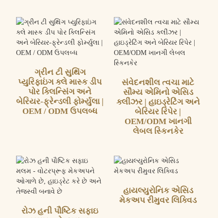
ગ્રીન ટી સુથિંગ
પ્યુરિફાઇંગ ક્લે માસ્ક ડીપ
સંવેદનશીલ ત્વચા માટે
પોર ક્લિન્સિંગ અને
સૌમ્ય એમિનો એસિડ
બેરિયર-ફ્રેન્ડલી ફોર્મ્યુલા |
ક્લીંઝર | હાઇડ્રેટિંગ અને
OEM / ODM ઉપલબ્ધ
બેરિયર રિપેર |
OEM/ODM ખાનગી
લેબલ સ્કિનકેર
હાયલ્યુરોનિક એસિડ
મેકઅપ રીમુવર લિક્વિડ
રોઝ હની પૌષ્ટિક સફાઇ