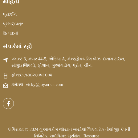
માહિતી
પ્રદર્શન
પ્રમાણપત્ર
ઉત્પાદનો
સંપર્કમાં રહો
પ્લાન્ટ 3, નંબર 44-5, એરિયા A, મેન્યુફેક્ચરિંગ બેઝ, દાતાંગ ટાઉન,
સાંશુઇ જિલ્લો, ફોશાન, ગુઆંગડોંગ, પ્રાંત, ચીન.
ફોન:
૮૬૧૩૮૨૬૦૫૯૯૦૨
ઇમેઇલ: vicky@joyan-cn.com
કૉપિરાઇટ © 2024 ગુઆંગડોંગ જોયાન બાયોલોજિકલ ટેકનોલોજી કંપની
લિમિટેડ. સર્વાધિકાર સુરક્ષિત.
Resource