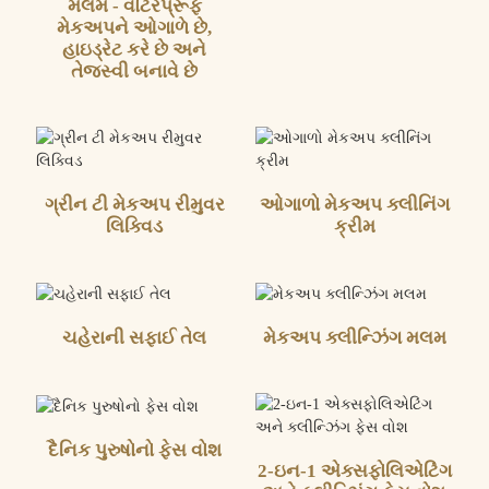
મલમ - વોટરપ્રૂફ
મેકઅપને ઓગાળે છે,
હાઇડ્રેટ કરે છે અને
તેજસ્વી બનાવે છે
ગ્રીન ટી મેકઅપ રીમુવર
ઓગાળો મેકઅપ ક્લીનિંગ
લિક્વિડ
ક્રીમ
ચહેરાની સફાઈ તેલ
મેકઅપ ક્લીન્ઝિંગ મલમ
દૈનિક પુરુષોનો ફેસ વોશ
2-ઇન-1 એક્સફોલિએટિંગ