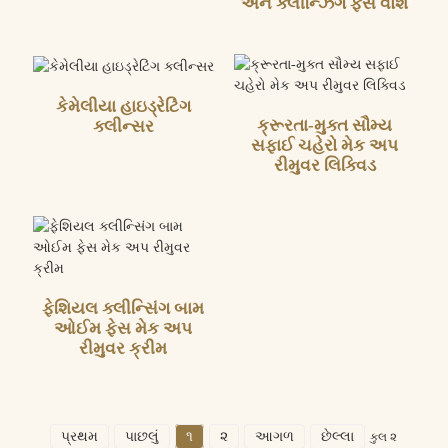
અને ક્લીન્ઝિંગ ફેસ વોશ
કેમેલીયા હાઇડ્રેટિંગ
ક્રૂરતા-મુક્ત સૌમ્ય
ક્લીન્સર
સફાઈ ચહેરો મેક અપ
રીમુવર લિક્વિડ
ફેશિયલ ક્લીન્સિંગ બામ
ઓઈમ ફેસ મેક અપ
રીમુવર ક્રીમ
પ્રથમ
પાછલું
૧
૨
આગળ
છેલ્લા
કુલ ૨