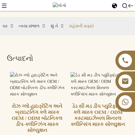
ઘર
ત્વચા સંભાળ
શું તે
ચહેરાની સફાઈ
ઉત્પાદનો
+86 13826059902
રોઝ ગ્લો હાઇડ્રેટિંગ અને
ડેડ સી મડ ડીપ પ્યુરિફાઇંગ
બ્રાઇટનિંગ ક્લે માસ્ક
ક્લે માસ્ક OEM / ODM
OEM / ODM બોટનિકલ
કસ્ટમાઇઝેબલ મિનરલ
ડીપ-ક્લીન્ઝિંગ માસ્ક
ક્લીન્સિંગ માસ્ક સોલ્યુશન
સોલ્યુશન