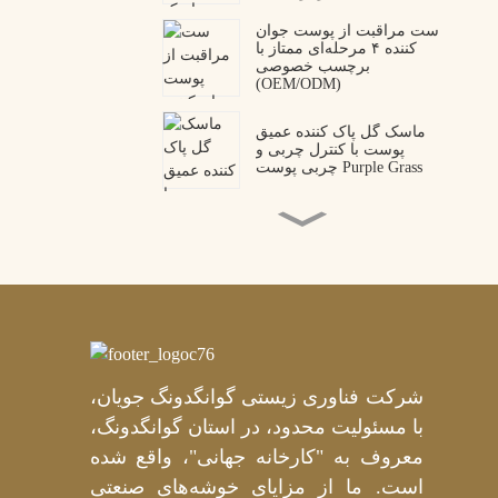
ست مراقبت از پوست جوان
کننده ۴ مرحله‌ای ممتاز با
برچسب خصوصی
(OEM/ODM)
ماسک گل پاک کننده عمیق
پوست با کنترل چربی و
چربی پوست Purple Grass
پچ‌های چشمی پپتید کلاژن،
تولیدکننده OEM/ODM
ماسک دور چشم هیدروژلی
پپتید زهر مار ممتاز |
تولیدکننده حرفه‌ای OEM و
ODM
شرکت فناوری زیستی گوانگدونگ جویان،
ماسک پاشنه هیدروژل میکا
طلایی با برچسب خصوصی
با مسئولیت محدود، در استان گوانگدونگ،
عمده فروشی برای تغذیه
عمیق - قابل تنظیم برای
معروف به "کارخانه جهانی"، واقع شده
OEM/ODM
است. ما از مزایای خوشه‌های صنعتی