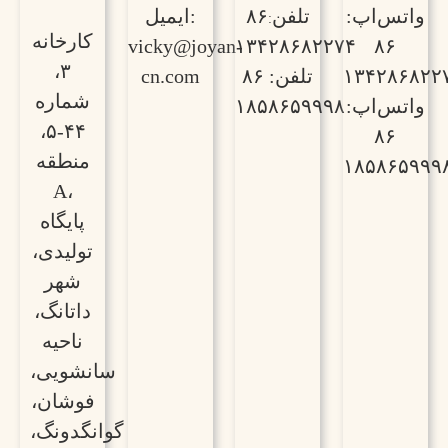
واتس‌اپ:
تلفن
۸۶
ایمیل:
:
کارخانه
vicky@joyan-
۱۳۴۲۸۶۸۲۲۷۴
۸۶
۳،
۱۳۴۲۸۶۸۲۲
تلفن: ۸۶
cn.com
شماره
واتس‌اپ:
۱۸۵۸۶۵۹۹۹۸
۴۴-۵،
۸۶
منطقه
۱۸۵۸۶۵۹۹۹
A،
پایگاه
تولیدی،
شهر
داتانگ،
ناحیه
سانشویی،
فوشان،
گوانگدونگ،