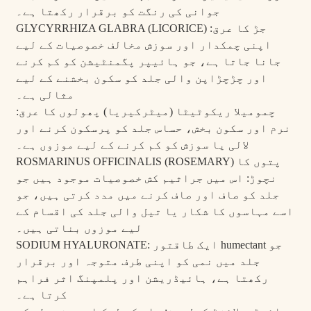
جوانی کی رنگت کو برقرار رکھتا ہے۔
GLYCYRRHIZA GLABRA (LICORICE) جڑ کا عرق:
اپنی چمکدار اور سوزش مخالف خصوصیات کے لیے
جانا جاتا ہے، جو ہائیپر پگمنٹیشن کو کم کرنے
اور چڑچڑاپن والی جلد کو سکون بخشنے کے لیے
مثالی ہے۔
چمومیلا ریکوٹیٹا (میٹرکیریا) پھولوں کا عرق:
نرم اور سکون بخش، حساس جلد کو پرسکون کرنے اور
لالی یا سوزش کو کم کرنے کے لیے موزوں ہے۔
ROSMARINUS OFFICINALIS (ROSEMARY) پتوں کا
نچوڑ: اس میں جراثیم کش خصوصیات موجود ہیں جو
جلد کو صاف اور صاف کرنے میں مدد کرتی ہیں، جو
اسے مہاسوں کا شکار یا تیل والی جلد کی اقسام کے
لیے موزوں بناتی ہیں۔
SODIUM HYALURONATE: ایک طاقتور humectant جو
جلد میں نمی کو اپنی طرف متوجہ اور برقرار
رکھتا ہے، ہائیڈریشن اور پلمپنگ اثر فراہم
کرتا ہے۔