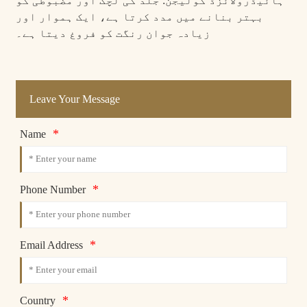
ہائیڈرولائزڈ کولیجن: جلد کی لچک اور مضبوطی کو
بہتر بنانے میں مدد کرتا ہے، ایک ہموار اور
زیادہ جوان رنگت کو فروغ دیتا ہے۔
Leave Your Message
*
Name
*
Phone Number
*
Email Address
*
Country