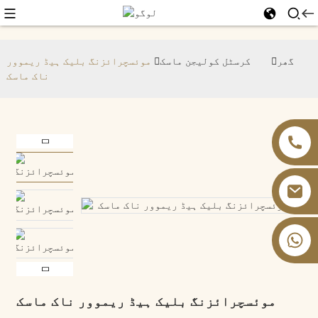
گھر
کرسٹل کولیجن ماسک
موئسچرائزنگ بلیک ہیڈ ریموور
ناک ماسک
+86 13826059902
موئسچرائزنگ بلیک ہیڈ ریموور ناک ماسک