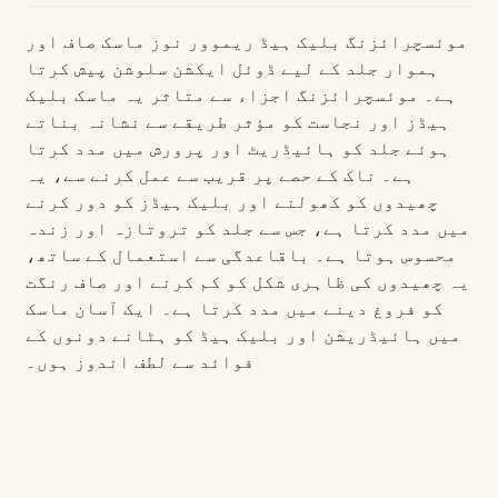
موئسچرائزنگ بلیک ہیڈ ریموور نوز ماسک صاف اور
ہموار جلد کے لیے ڈوئل ایکشن سلوشن پیش کرتا
ہے۔ موئسچرائزنگ اجزاء سے متاثر یہ ماسک بلیک
ہیڈز اور نجاست کو مؤثر طریقے سے نشانہ بناتے
ہوئے جلد کو ہائیڈریٹ اور پرورش میں مدد کرتا
ہے۔ ناک کے حصے پر قریب سے عمل کرنے سے، یہ
چھیدوں کو کھولنے اور بلیک ہیڈز کو دور کرنے
میں مدد کرتا ہے، جس سے جلد کو تروتازہ اور زندہ
محسوس ہوتا ہے۔ باقاعدگی سے استعمال کے ساتھ،
یہ چھیدوں کی ظاہری شکل کو کم کرنے اور صاف رنگت
کو فروغ دینے میں مدد کرتا ہے۔ ایک آسان ماسک
میں ہائیڈریشن اور بلیک ہیڈ کو ہٹانے دونوں کے
فوائد سے لطف اندوز ہوں۔