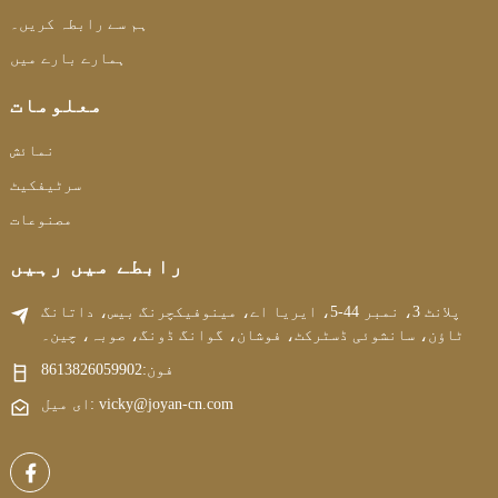
ہم سے رابطہ کریں۔
ہمارے بارے میں
معلومات
نمائش
سرٹیفکیٹ
مصنوعات
رابطے میں رہیں
پلانٹ 3، نمبر 44-5، ایریا اے، مینوفیکچرنگ بیس، داتانگ
ٹاؤن، سانشوئی ڈسٹرکٹ، فوشان، گوانگ ڈونگ، صوبہ، چین۔
فون:
8613826059902
ای میل: vicky@joyan-cn.com