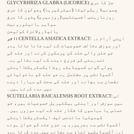
GLYCYRHRIZA GLABRA (LICORICE) جڑ کا عرق
چمومیلا ریکوٹیٹا (میٹرکیریا) پھولوں کا عرق
روزمارینس آفسینلیس (روزمیری) پتوں کا عرق
سوڈیم ہائیلورونیٹ
ہائیڈرولائزڈ کولیجن
CENTELLA ASIATICA EXTRACT: اپنی آرام دہ
اثر:
اور سوزش مخالف خصوصیات کے لیے جانا جاتا ہے،
جو جلن والی جلد کو پرسکون کرنے اور جلد کی
تندرستی کو فروغ دینے کے لیے مثالی ہے۔
پولی گونم کسپیڈیٹم روٹ ایکسٹریکٹ: اینٹی
آکسیڈنٹس پر مشتمل ہے جو جلد کو ماحولیاتی
نقصان سے بچانے اور جلد کی صحت کو سہارا دینے
میں مدد کرتے ہیں۔
SCUTELLARIA BAICALENSIS ROOT EXTRACT: اس
میں سوزش اور اینٹی بیکٹیریل خصوصیات ہیں، جو
حساس یا مہاسوں کا شکار جلد کے لیے موزوں ہیں۔
کیمیلیا سائننس لیف ایکسٹریکٹ: اینٹی
آکسیڈنٹس سے بھرپور، یہ جزو جلد کو جوان ہونے
اور آکسیڈیٹیو تناؤ سے بچانے میں مدد کرتا ہے،