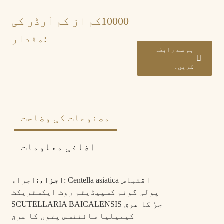
10000
کم از کم آرڈر کی
مقدار:
ہم سے رابطہ
کریں۔
مصنوعات کی وضاحت
اضافی معلومات
شپنگ
سیلف سپورٹ لاجسٹکس۔
پالیسی:
اجزاء: Centella asiatica اقتباس
اجزاء:
ہوائی جہاز سے 3 سے 7 دن، سمندری راستے سے 25
ڈلیوری
پولی گونم کسپیڈیٹم روٹ ایکسٹریکٹ
سے 45 دن، لینڈ کیریج 10-15 دن۔
وقت:
SCUTELLARIA BAICALENSIS جڑ کا عرق
T/T، ویسٹرن یونین، بینک ٹرانسفر، پے پال،
ادائیگی
کیمیلیا سائننسس پتوں کا عرق
علی پے
کی شرائط: