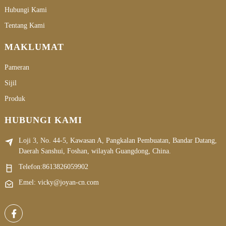
Hubungi Kami
Tentang Kami
MAKLUMAT
Pameran
Sijil
Produk
HUBUNGI KAMI
Loji 3, No. 44-5, Kawasan A, Pangkalan Pembuatan, Bandar Datang,
Daerah Sanshui, Foshan, wilayah Guangdong, China.
Telefon:
8613826059902
Emel: vicky@joyan-cn.com