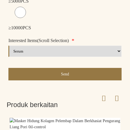
≥5000PCS
≥10000PCS
*
Interested Items(Scroll Selection)
Send
Produk berkaitan