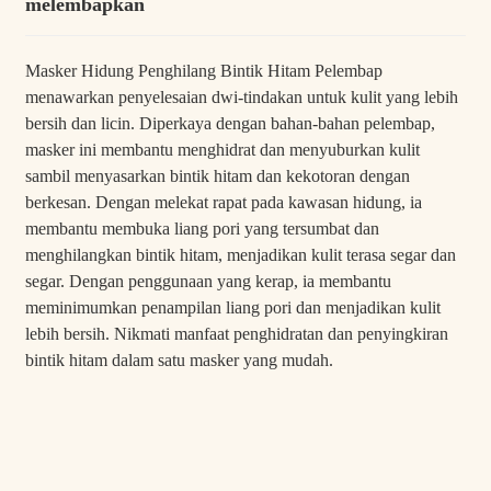
melembapkan
Masker Hidung Penghilang Bintik Hitam Pelembap
menawarkan penyelesaian dwi-tindakan untuk kulit yang lebih
bersih dan licin. Diperkaya dengan bahan-bahan pelembap,
masker ini membantu menghidrat dan menyuburkan kulit
sambil menyasarkan bintik hitam dan kekotoran dengan
berkesan. Dengan melekat rapat pada kawasan hidung, ia
membantu membuka liang pori yang tersumbat dan
menghilangkan bintik hitam, menjadikan kulit terasa segar dan
segar. Dengan penggunaan yang kerap, ia membantu
meminimumkan penampilan liang pori dan menjadikan kulit
lebih bersih. Nikmati manfaat penghidratan dan penyingkiran
bintik hitam dalam satu masker yang mudah.