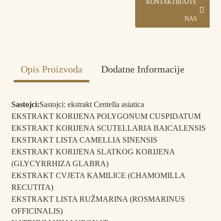
KONTAKTIRAJTE
NAS
Opis Proizvoda
Dodatne Informacije
Politika
Logistika samoodrživosti.
dostave:
Sastojci:
Sastojci: ekstrakt Centella asiatica
Vrijeme
3 do 7 dana avionom, 25 do 45 dana morem, kopneni
EKSTRAKT KORIJENA POLYGONUM CUSPIDATUM
isporuke:
prijevoz 10-15 dana.
EKSTRAKT KORIJENA SCUTELLARIA BAICALENSIS
Uslovi
T/T, Western Union, bankovni transfer, PayPal,
EKSTRAKT LISTA CAMELLIA SINENSIS
plaćanja:
AliPay.
EKSTRAKT KORIJENA SLATKOG KORIJENA
(GLYCYRRHIZA GLABRA)
EKSTRAKT CVJETA KAMILICE (CHAMOMILLA
RECUTITA)
EKSTRAKT LISTA RUŽMARINA (ROSMARINUS
OFFICINALIS)