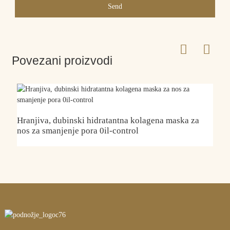
Send
Povezani proizvodi
Hranjiva, dubinski hidratantna kolagena maska ​​za
V
nos za smanjenje pora 0il-control
p
O