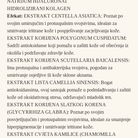
NATRIJUM HIJALURONAT
HIDROLIZIRANI KOLAGEN
Efekat:
EKSTRAKT CENTELLA ASIATICA: Poznat po
svojim umirujućim i protuupalnim svojstvima, idealan za
smirivanje iritirane kože i pospješivanje zacjeljivanja kože.
EKSTRAKT KORIJENA POLYGONUM CUSPIDATUM:
Sadrži antioksidanse koji pomažu u zaštiti kože od oštećenja iz
okoliša i podržavaju zdravlje kože.
EKSTRAKT KORIJENA SCUTELLARIA BAICALENSIS:
Ima protuupalna i antibakterijska svojstva, pogodan za
umirivanje osjetljive ili kože sklone aknama.
EKSTRAKT LISTA CAMELLIA SINENSIS: Bogat
antioksidansima, ovaj sastojak pomaže u podmlađivanju i zaštiti
kože od oksidativnog stresa, održavajući mladolik ten.
EKSTRAKT KORIJENA SLATKOG KORENA
(GLYCYRRHIZA GLABRA): Poznat po svojim
posvjetljujućim i protuupalnim svojstvima, idealan za smanjenje
hiperpigmentacije i umirivanje iritirane kože.
EKSTRAKT CVJETA KAMILICE (CHAMOMILLA