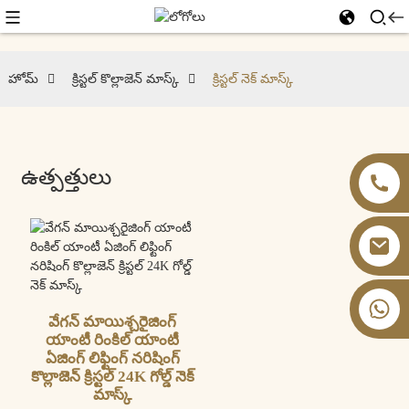
హోమ్
క్రిస్టల్ కొల్లాజెన్ మాస్క్
క్రిస్టల్ నెక్ మాస్క్
ఉత్పత్తులు
+86 13826059902
వేగన్ మాయిశ్చరైజింగ్
యాంటీ రింకిల్ యాంటీ
ఏజింగ్ లిఫ్టింగ్ నరిషింగ్
కొల్లాజెన్ క్రిస్టల్ 24K గోల్డ్ నెక్
మాస్క్