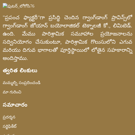
"ప్రపంచ ఫ్యాక్టరీ"గా ప్రసిద్ధి చెందిన గ్వాంగ్‌డాంగ్ ప్రావిన్స్‌లో
గ్వాంగ్‌డాంగ్ జోయాన్ బయోలాజికల్ టెక్నాలజీ కో., లిమిటెడ్.
ఉంది. మేము పారిశ్రామిక సమూహాల ప్రయోజనాలను
సద్వినియోగం చేసుకుంటూ, పారిశ్రామిక గొలుసులోని ఎగువ
మరియు దిగువ భాగాలతో పూర్తిస్థాయిలో లోతైన సహకారాన్ని
అందిస్తాము.
త్వరిత లింకులు
మమ్మల్ని సంప్రదించండి
మా గురించి
సమాచారం
ప్రదర్శన
సర్టిఫికేట్