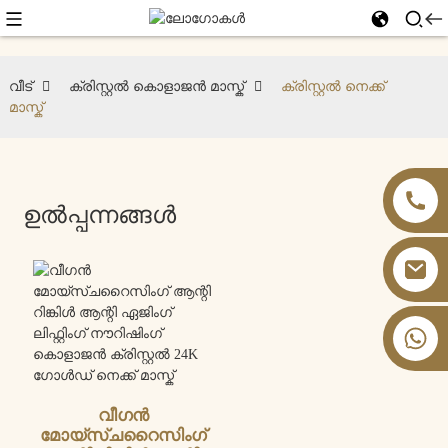
വീട്
ക്രിസ്റ്റൽ കൊളാജൻ മാസ്ക്
ക്രിസ്റ്റൽ നെക്ക്
മാസ്ക്
ഉൽപ്പന്നങ്ങൾ
+86 13826059902
വീഗൻ
മോയ്‌സ്ചറൈസിംഗ്