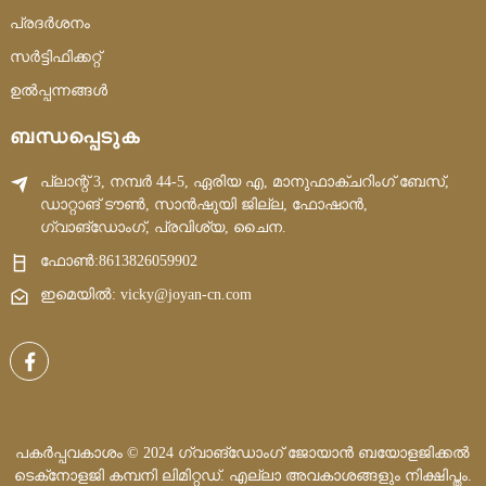
പ്രദർശനം
സർട്ടിഫിക്കറ്റ്
ഉൽപ്പന്നങ്ങൾ
ബന്ധപ്പെടുക
പ്ലാന്റ് 3, നമ്പർ 44-5, ഏരിയ എ, മാനുഫാക്ചറിംഗ് ബേസ്,
ഡാറ്റാങ് ടൗൺ, സാൻഷുയി ജില്ല, ഫോഷാൻ,
ഗ്വാങ്‌ഡോംഗ്, പ്രവിശ്യ, ചൈന.
ഫോൺ:
8613826059902
ഇമെയിൽ: vicky@joyan-cn.com
പകർപ്പവകാശം © 2024 ഗ്വാങ്‌ഡോംഗ് ജോയാൻ ബയോളജിക്കൽ
ടെക്‌നോളജി കമ്പനി ലിമിറ്റഡ്. എല്ലാ അവകാശങ്ങളും നിക്ഷിപ്തം.