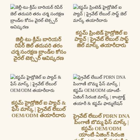
కస్టమ్ ప్రింటెడ్ హైడ్రోజెల్ ఐ
ప్యాచ్ | ప్రైవేట్ లేబుల్ సాఫ్ట్
జెల్లీ-టు-క్రీమ్ బారియర్
జెల్ మాస్క్ తయారీదారు
రిపేర్ జెల్ తదుపరి తరం
చర్మ సంరక్షణ బ్రాండ్‌ల కోసం
వైరల్ టెక్స్చర్ ఆవిష్కరణ
కస్టమ్ హైడ్రోజెల్ ఐ ప్యాచ్ &
ఫేస్ మాస్క్ | ప్రైవేట్ లేబుల్
OEM/ODM తయారీదారు
ప్రైవేట్ లేబుల్ PDRN DNA
పింగాణీ బొమ్మ ఫేస్ మాస్క్ |
కస్టమ్ OEM/ODM
యాంటీ-ఏజింగ్ సిరంజి