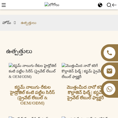
హోమ్
ఉత్పత్తులు
ఉత్పత్తులు
కస్టమ్ నాలుగు-రేకుల
మొత్తంమీద నానో కరిగే
+86 13826059902
హైడ్రోజెల్ కంటి పట్టీల సిరీస్
కొల్లాజెన్ ఫిల్మ్ | కస్టమ్
(ప్రైవేట్ లేబుల్ &
ప్రైవేట్ లేబుల్ ఫ్యాక్టరీ
OEM/ODM)