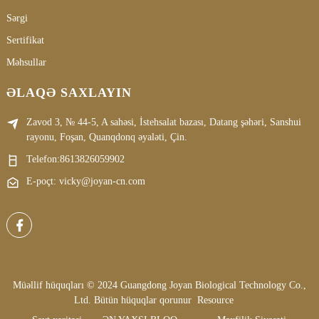
Sərgi
Sertifikat
Məhsullar
ƏLAQƏ SAXLAYIN
Zavod 3, № 44-5, A sahəsi, İstehsalat bazası, Datang şəhəri, Sanshui
rayonu, Foşan, Quanqdonq əyaləti, Çin.
Telefon:
8613826059902
E-poçt: vicky@joyan-cn.com
Müəllif hüquqları © 2024 Guangdong Joyan Biological Technology Co.,
Ltd. Bütün hüquqlar qorunur
Resource