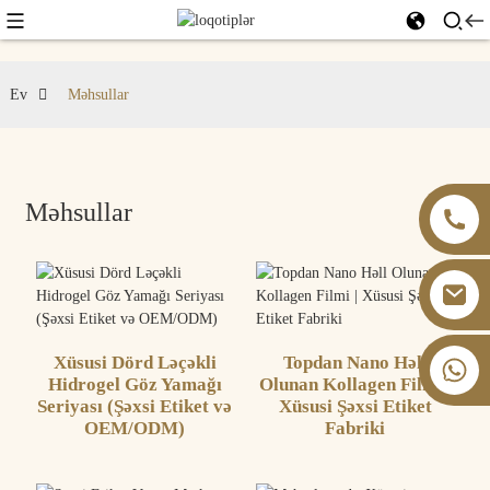
Ev
Məhsullar
Məhsullar
Xüsusi Dörd Ləçəkli
Topdan Nano Həll
+86 13826059902
Hidrogel Göz Yamağı
Olunan Kollagen Filmi |
Seriyası (Şəxsi Etiket və
Xüsusi Şəxsi Etiket
OEM/ODM)
Fabriki