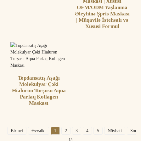
Maskası | Xüsusi
OEM/ODM Yaşlanma
Əleyhinə Şpris Maskası
| Müqavilə İstehsalı və
Xüsusi Formul
Topdansatış Aşağı
Molekulyar Çəki
Hialuron Turşusu Aqua
Parlaq Kollagen
Maskası
Birinci
Əvvəlki
1
2
3
4
5
Növbəti
Sonu
15