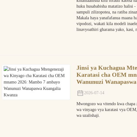
kinamaanisha kitu tofauti kabisa 
huku husababisha matatizo halisi -
sampuli zilizopotea, na ratiba zina
Makala haya yanafafanua maana h
vipodozi, wakati kila modeli inae
linavyoathiri gharama yako, kasi, 
Jinsi ya Kuchagua Mte
Karatasi cha OEM mn
Wanunuzi Wanapaswa
2026-07-14
Mwongozo wa vitendo kwa chapa za 
wa vinyago vya karatasi vya OEM,
wa uzalishaji.