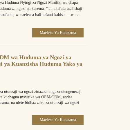
 wa Huduma Nyingi za Ngozi Mmiliki wa chapa
uduma za ngozi na kusema: "Tunatafuta uzalishaji
aofuata, wanaelezea hali tofauti kabisa — wana
Maelezo Ya Kutazama
M wa Huduma ya Ngozi ya
nsi ya Kuanzisha Huduma Yako ya
 utunzaji wa ngozi zinazochunguza utengenezaji
nsi ya kuchagua mshirika wa OEM/ODM, andaa
rama, na ulete bidhaa zako za utunzaji wa ngozi
Maelezo Ya Kutazama