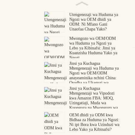
Utengenezaji wa Huduma ya
Ngozi wa OEM dhidi ya
ODM: Ni Mfano Gani
Unaofaa Chapa Yako?
Mwongozo wa OEM/ODM
wa Huduma ya Ngozi ya
Lebo ya Kibinafsi: Jinsi ya
Kuanzisha Huduma Yako ya
Ngozi
Jinsi ya Kuchagua
Mtengenezaji wa Huduma ya
Ngozi wa OEM/ODM
anayeaminika nchini China:
Orodha ya Ukaguzi wa
Uthibitishaji
Jinsi ya Kuchagua
Mtengenezaji wa Vipodozi
kwa Amazon FBA: MOQ,
Uzingatiaji, Muda wa
Kuongoza na Mwongozo wa
Lebo ya Kibinafsi (2026)
OEM dhidi ya ODM kwa
Bidhaa za Huduma ya Ngozi:
Ni ipi Bora kwa Uzinduzi wa
Lebo Yako ya Kibinafsi?