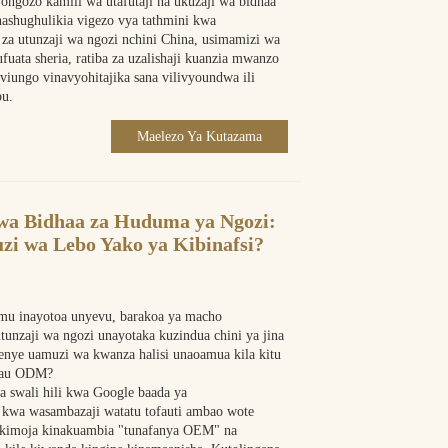
gozo kamili wa utafutaji na ukuzaji wa bidhaa
shughulikia vigezo vya tathmini kwa
i za utunzaji wa ngozi nchini China, usimamizi wa
uata sheria, ratiba za uzalishaji kuanzia mwanzo
viungo vinavyohitajika sana vilivyoundwa ili
bu.
Maelezo Ya Kutazama
a Bidhaa za Huduma ya Ngozi:
uzi wa Lebo Yako ya Kibinafsi?
amu inayotoa unyevu, barakoa ya macho
 utunzaji wa ngozi unayotaka kuzindua chini ya jina
nye uamuzi wa kwanza halisi unaoamua kila kitu
M au ODM?
a swali hili kwa Google baada ya
 kwa wasambazaji watatu tofauti ambao wote
 kimoja kinakuambia "tunafanya OEM" na