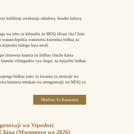
ozi kulihitaji uwekezaji mkubwa, hesabu kubwa,
go wa lebo za kibinafsi za MOQ (Kiasi cha Chini
o wanaochipukia wanaweza kuzindua bidhaa za
a kujitolea kidogo kwa awali.
pa zinaweza kuanza na bidhaa chache kama
, huunda vifungashio vya chapa, na kujaribu bidhaa
kujenga bidhaa yako ya kwanza ya utunzaji wa
i kwa kutumia mkakati wa utengenezaji wa MOQ ya
Maelezo Ya Kutazama
genezaji wa Vipodozi
China (Mwongozo wa 2026)