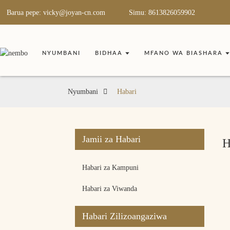
Barua pepe: vicky@joyan-cn.com
Simu: 8613826059902
NYUMBANI
BIDHAA
MFANO WA BIASHARA
Nyumbani
Habari
Jamii za Habari
H
Habari za Kampuni
Habari za Viwanda
Habari Zilizoangaziwa