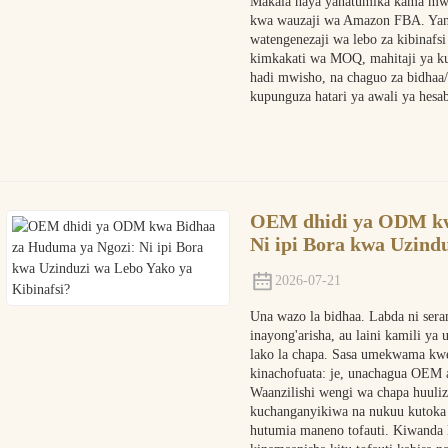
Makala haya yanatumika kama mwon
kwa wauzaji wa Amazon FBA. Yana
watengenezaji wa lebo za kibinafs
kimkakati wa MOQ, mahitaji ya kuf
hadi mwisho, na chaguo za bidhaa/
kupunguza hatari ya awali ya hesa
OEM dhidi ya ODM kw
Ni ipi Bora kwa Uzind
2026-07-21
Una wazo la bidhaa. Labda ni ser
inayong'arisha, au laini kamili ya
lako la chapa. Sasa umekwama kwe
kinachofuata: je, unachagua OE
Waanzilishi wengi wa chapa huuliz
kuchanganyikiwa na nukuu kutoka
hutumia maneno tofauti. Kiwanda