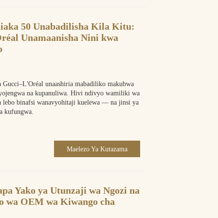
aka 50 Unabadilisha Kila Kitu:
Oréal Unamaanisha Nini kwa
o
a Gucci–L'Oréal unaashiria mabadiliko makubwa
vyojengwa na kupanuliwa. Hivi ndivyo wamiliki wa
 lebo binafsi wanavyohitaji kuelewa — na jinsi ya
ha kufungwa.
Maelezo Ya Kutazama
apa Yako ya Utunzaji wa Ngozi na
zo wa OEM wa Kiwango cha