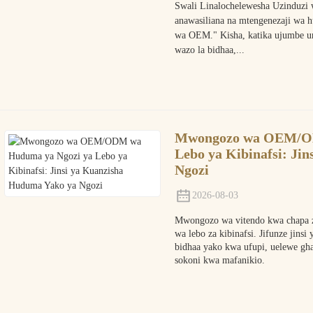
Swali Linalochelewesha Uzinduzi
anawasiliana na mtengenezaji wa h
wa OEM." Kisha, katika ujumbe un
wazo la bidhaa,...
Mwongozo wa OEM/OD
Lebo ya Kibinafsi: Ji
Ngozi
2026-08-03
Mwongozo wa vitendo kwa chapa za
wa lebo za kibinafsi. Jifunze ji
bidhaa yako kwa ufupi, uelewe gha
sokoni kwa mafanikio.