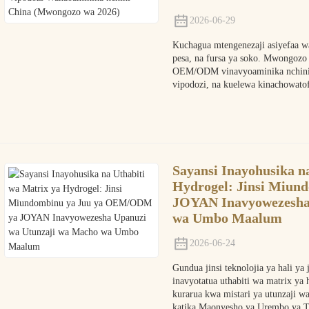
2026-06-29
Kuchagua mtengenezaji asiyefaa 
pesa, na fursa ya soko. Mwongozo
OEM/ODM vinavyoaminika nchini C
vipodozi, na kuelewa kinachowatof
Sayansi Inayohusika n
Hydrogel: Jinsi Miu
JOYAN Inavyowezesha
wa Umbo Maalum
2026-06-24
Gundua jinsi teknolojia ya hali y
inavyotatua uthabiti wa matrix ya h
kurarua kwa mistari ya utunzaji w
katika Maonyesho ya Urembo ya T