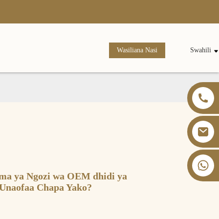
Wasiliana Nasi
Swahili
+86 13826059902
ma ya Ngozi wa OEM dhidi ya
Unaofaa Chapa Yako?