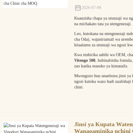
2026-07-08
Kuanzisha chapa ya utunzaji wa ng
na michakato tata ya utengenezaji.
Leo, kutokana na utengenezaji mdo
cha Oda), wajasiriamali wa uremb
kitaalamu za utunzaji wa ngozi kw
Kwa mshirika sahihi wa OEM, cha
Vitengo 500
, hubinafsisha fomula
zao katika masoko ya kimataifa.
Mwongozo huu unaelezea jinsi ya 
ngozi kutoka wazo hadi uzalishaj
chini.
Jinsi ya Kupata Waten
Wanaoaminika nchini 