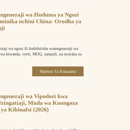
engenezaji wa Huduma ya Ngozi
nika nchini China: Orodha ya
ji
zaji wa ngozi ili kuthibitisha watengenezaji wa
wa kiwanda, vyeti, MOQ, sampuli, na nyaraka za
Maelezo Ya Kutazama
ngenezaji wa Vipodozi kwa
ingatiaji, Muda wa Kuongoza
a Kibinafsi (2026)