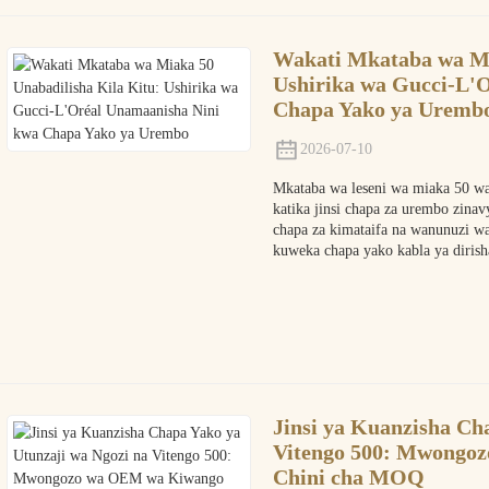
Wakati Mkataba wa Mi
Ushirika wa Gucci-L'
Chapa Yako ya Uremb
2026-07-10
Mkataba wa leseni wa miaka 50 w
katika jinsi chapa za urembo zina
chapa za kimataifa na wanunuzi wa
kuweka chapa yako kabla ya diris
Jinsi ya Kuanzisha Ch
Vitengo 500: Mwongo
Chini cha MOQ