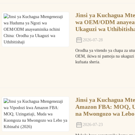
Jinsi ya Kuchagua Mt
wa OEM/ODM anayeami
Ukaguzi wa Uthibitisha
2026-07-28
Orodha ya vitendo ya chapa za utun
OEM, ikiwa ni pamoja na ukaguzi 
kufuata sheria.
Jinsi ya Kuchagua Mte
Amazon FBA: MOQ, Uz
na Mwongozo wa Lebo y
2026-07-23