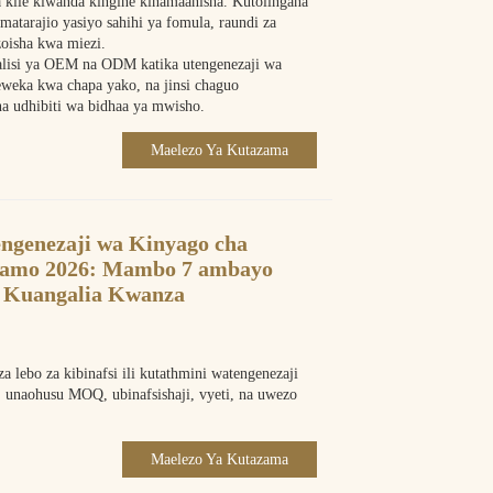
na kile kiwanda kingine kinamaanisha. Kutolingana
 matarajio yasiyo sahihi ya fomula, raundi za
zoisha kwa miezi.
alisi ya OEM na ODM katika utengenezaji wa
leweka kwa chapa yako, na jinsi chaguo
na udhibiti wa bidhaa ya mwisho.
Maelezo Ya Kutazama
ngenezaji wa Kinyago cha
amo 2026: Mambo 7 ambayo
 Kuangalia Kwanza
lebo za kibinafsi ili kutathmini watengenezaji
 unaohusu MOQ, ubinafsishaji, vyeti, na uwezo
Maelezo Ya Kutazama