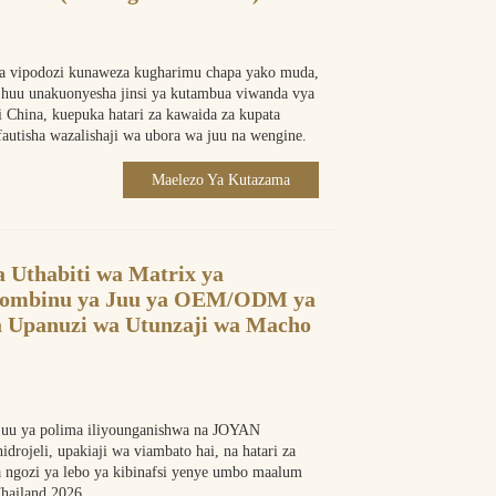
wa vipodozi kunaweza kugharimu chapa yako muda,
 huu unakuonyesha jinsi ya kutambua viwanda vya
hina, kuepuka hatari za kawaida za kupata
autisha wazalishaji wa ubora wa juu na wengine.
Maelezo Ya Kutazama
a Uthabiti wa Matrix ya
ndombinu ya Juu ya OEM/ODM ya
 Upanuzi wa Utunzaji wa Macho
a juu ya polima iliyounganishwa na JOYAN
idrojeli, upakiaji wa viambato hai, na hatari za
a ngozi ya lebo ya kibinafsi yenye umbo maalum
hailand 2026.