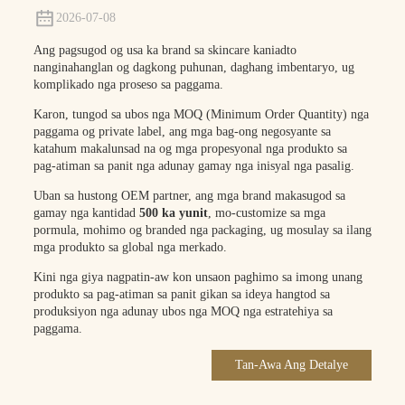
2026-07-08
Ang pagsugod og usa ka brand sa skincare kaniadto
nanginahanglan og dagkong puhunan, daghang imbentaryo, ug
komplikado nga proseso sa paggama.
Karon, tungod sa ubos nga MOQ (Minimum Order Quantity) nga
paggama og private label, ang mga bag-ong negosyante sa
katahum makalunsad na og mga propesyonal nga produkto sa
pag-atiman sa panit nga adunay gamay nga inisyal nga pasalig.
Uban sa hustong OEM partner, ang mga brand makasugod sa
gamay nga kantidad
500 ka yunit
, mo-customize sa mga
pormula, mohimo og branded nga packaging, ug mosulay sa ilang
mga produkto sa global nga merkado.
Kini nga giya nagpatin-aw kon unsaon paghimo sa imong unang
produkto sa pag-atiman sa panit gikan sa ideya hangtod sa
produksiyon nga adunay ubos nga MOQ nga estratehiya sa
paggama.
Tan-Awa Ang Detalye