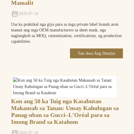
Mamalit
2026-07-14
Usa ka praktikal nga giya para sa mga private label brands aron
masusi ang mga OEM manufacturers sa sheet mask, nga
naglangkob sa MOQ, customization, certifications, ug production
capabilities.
Tan-Awa Ang Detalye
Kon ang 50 ka Tuig nga Kasabutan
Makausab sa Tanan: Unsay Kahulugan sa
Panag-uban sa Gucci–L'Oréal para sa
Imong Brand sa Katahom
2026-07-10