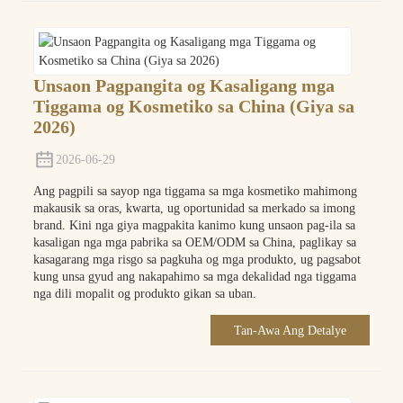
Unsaon Pagpangita og Kasaligang mga
Tiggama og Kosmetiko sa China (Giya sa
2026)
2026-06-29
Ang pagpili sa sayop nga tiggama sa mga kosmetiko mahimong
makausik sa oras, kwarta, ug oportunidad sa merkado sa imong
brand. Kini nga giya magpakita kanimo kung unsaon pag-ila sa
kasaligan nga mga pabrika sa OEM/ODM sa China, paglikay sa
kasagarang mga risgo sa pagkuha og mga produkto, ug pagsabot
kung unsa gyud ang nakapahimo sa mga dekalidad nga tiggama
nga dili mopalit og produkto gikan sa uban.
Tan-Awa Ang Detalye