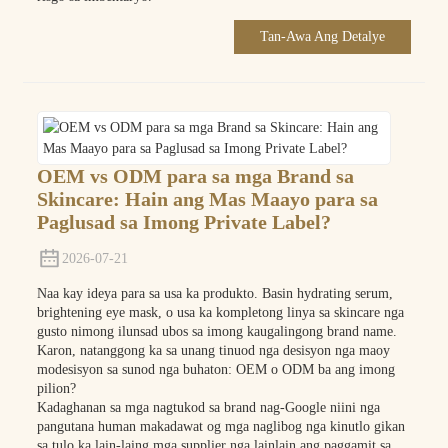
Tan-Awa Ang Detalye
OEM vs ODM para sa mga Brand sa
Skincare: Hain ang Mas Maayo para sa
Paglusad sa Imong Private Label?
2026-07-21
Naa kay ideya para sa usa ka produkto. Basin hydrating serum,
brightening eye mask, o usa ka kompletong linya sa skincare nga
gusto nimong ilunsad ubos sa imong kaugalingong brand name.
Karon, natanggong ka sa unang tinuod nga desisyon nga maoy
modesisyon sa sunod nga buhaton: OEM o ODM ba ang imong
pilion?
Kadaghanan sa mga nagtukod sa brand nag-Google niini nga
pangutana human makadawat og mga naglibog nga kinutlo gikan
sa tulo ka lain-laing mga supplier nga lainlain ang paggamit sa