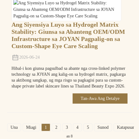
Ang Siyensiya Luyo sa Hydrogel Matrix
Stability: Giunsa sa Abanteng OEM/ODM
Infrastructure sa JOYAN Pagpalig-on sa
Custom-Shape Eye Care Scaling
2026-06-24
Hibal-i kon giunsa pagsulbad sa abante nga cross-linked polymer
technology sa JOYAN ang kalig-on sa hydrogel matrix, pagkarga
sa aktibong sangkap, ug mga risgo sa pagkagisi para sa custom-
shape private label skincare lines sa Thailand Beauty Expo 2026.
Tan-Awa Ang Detalye
Una
Miagi
1
2
3
4
5
Sunod
Katapusan
an 8