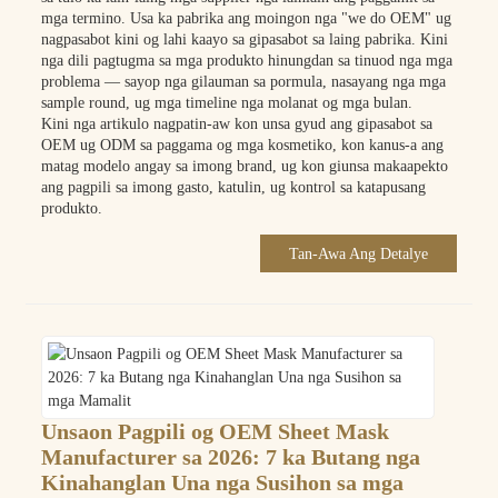
mga termino. Usa ka pabrika ang moingon nga "we do OEM" ug
nagpasabot kini og lahi kaayo sa gipasabot sa laing pabrika. Kini
nga dili pagtugma sa mga produkto hinungdan sa tinuod nga mga
problema — sayop nga gilauman sa pormula, nasayang nga mga
sample round, ug mga timeline nga molanat og mga bulan.
Kini nga artikulo nagpatin-aw kon unsa gyud ang gipasabot sa
OEM ug ODM sa paggama og mga kosmetiko, kon kanus-a ang
matag modelo angay sa imong brand, ug kon giunsa makaapekto
ang pagpili sa imong gasto, katulin, ug kontrol sa katapusang
produkto.
Tan-Awa Ang Detalye
Unsaon Pagpili og OEM Sheet Mask
Manufacturer sa 2026: 7 ka Butang nga
Kinahanglan Una nga Susihon sa mga