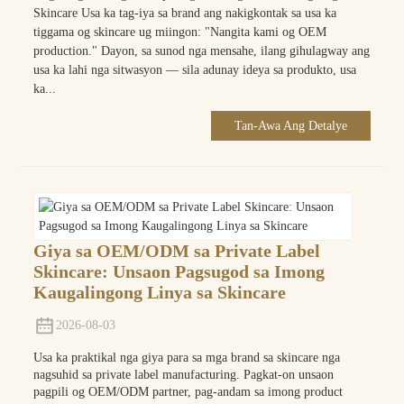
Skincare Usa ka tag-iya sa brand ang nakigkontak sa usa ka
tiggama og skincare ug miingon: "Nangita kami og OEM
production." Dayon, sa sunod nga mensahe, ilang gihulagway ang
usa ka lahi nga sitwasyon — sila adunay ideya sa produkto, usa
ka...
Tan-Awa Ang Detalye
Giya sa OEM/ODM sa Private Label
Skincare: Unsaon Pagsugod sa Imong
Kaugalingong Linya sa Skincare
2026-08-03
Usa ka praktikal nga giya para sa mga brand sa skincare nga
nagsuhid sa private label manufacturing. Pagkat-on unsaon
pagpili og OEM/ODM partner, pag-andam sa imong product