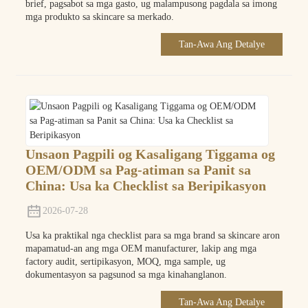
brief, pagsabot sa mga gasto, ug malampusong pagdala sa imong
mga produkto sa skincare sa merkado.
Tan-Awa Ang Detalye
Unsaon Pagpili og Kasaligang Tiggama og
OEM/ODM sa Pag-atiman sa Panit sa
China: Usa ka Checklist sa Beripikasyon
2026-07-28
Usa ka praktikal nga checklist para sa mga brand sa skincare aron
mapamatud-an ang mga OEM manufacturer, lakip ang mga
factory audit, sertipikasyon, MOQ, mga sample, ug
dokumentasyon sa pagsunod sa mga kinahanglanon.
Tan-Awa Ang Detalye