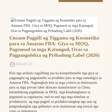
Unsaon Pagpili og Tiggama og Kosmetiko
para sa Amazon FBA: Giya sa MOQ,
Pagsunod sa mga Katungod, Oras sa
Pagpangolekta ug Pribadong Label (2026)
2026-07-23
Kini nga artikulo nagsilbing usa ka komprehensibo nga giya sa
pagpangita ug pagpalambo sa produkto para sa mga namaligya sa
Amazon FBA. Naglangkob kini sa mga criteria sa ebalwasyon
para sa mga private label skincare manufacturer sa China,
estratehikong pagdumala sa MOQ, mga kinahanglanon sa
pagsunod sa regulasyon, end-to-end nga mga timeline sa
produksiyon, ug mga pagpili sa produkto/sangkap nga taas og
panginahanglan nga gidisenyo aron maminusan ang inisyal nga
risgo sa imbentaryo.