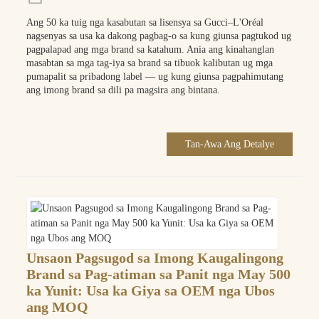
Ang 50 ka tuig nga kasabutan sa lisensya sa Gucci–L'Oréal
nagsenyas sa usa ka dakong pagbag-o sa kung giunsa pagtukod ug
pagpalapad ang mga brand sa katahum. Ania ang kinahanglan
masabtan sa mga tag-iya sa brand sa tibuok kalibutan ug mga
pumapalit sa pribadong label — ug kung giunsa pagpahimutang
ang imong brand sa dili pa magsira ang bintana.
Tan-Awa Ang Detalye
Unsaon Pagsugod sa Imong Kaugalingong
Brand sa Pag-atiman sa Panit nga May 500
ka Yunit: Usa ka Giya sa OEM nga Ubos
ang MOQ