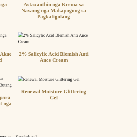
nga
Astaxanthin nga Krema sa
Nawong nga Makapugong sa
Pagkatigulang
 Akne
2% Salicylic Acid Blemish Anti
d
Ance Cream
Renewal Moisture Glittering
para
Gel
t nga
apusan
Kinatibuk-an 2