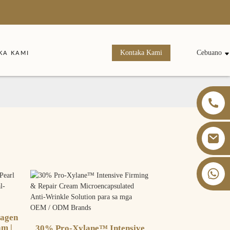
Kontaka Kami
Cebuano
KA KAMI
+86 13826059902
lagen
am |
30% Pro-Xylane™ Intensive