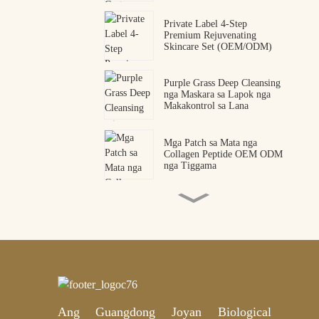
Private Label 4-Step
Premium Rejuvenating
Skincare Set (OEM/ODM)
Purple Grass Deep Cleansing
nga Maskara sa Lapok nga
Makakontrol sa Lana
Mga Patch sa Mata nga
Collagen Peptide OEM ODM
nga Tiggama
Premium nga Snake Venom
Peptide Hydrogel Eye Mask |
Propesyonal nga Tiggama og
OEM ug ODM
Pakyawan nga Private Label
Gold Mica Hydrogel Heel
Mask para sa Lawom nga
Pagpakaon – OEM/ODM
Mapasibo
Ang Guangdong Joyan Biological
Mga Cotton Pad nga