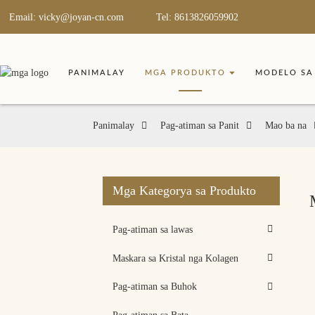
Email: vicky@joyan-cn.com
Tel: 8613826059902
PANIMALAY
MGA PRODUKTO
MODELO SA
Panimalay
Pag-atiman sa Panit
Mao ba na
Mga Kategorya sa Produkto
Pag-atiman sa lawas
Maskara sa Kristal nga Kolagen
Pag-atiman sa Buhok