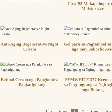
Cica-B5 Makapahupay 
Moisturizer
Anti-Aging Regenerative Night
Gel para sa Pagtambal sa
Cream
nga may Salicylic Aci
Retinol Cream nga Pangkontra
SYMWHITE 377 Krema 
sa Pagkatigulang
sa Pagtangtang sa Ngitngi
mga Butang
Una
Miagi
1
2
Sunod
Kat