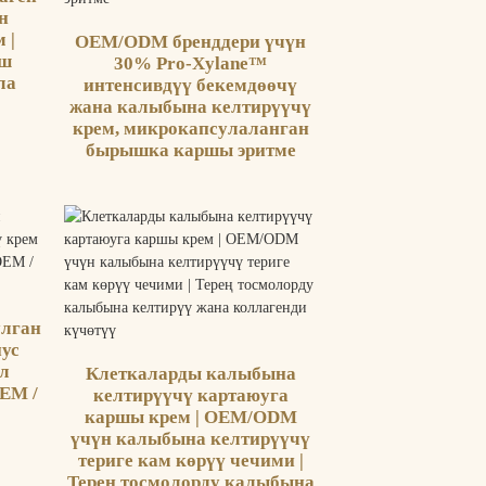
н
 |
OEM/ODM бренддери үчүн
ош
30% Pro-Xylane™
ла
интенсивдүү бекемдөөчү
жана калыбына келтирүүчү
крем, микрокапсулаланган
бырышка каршы эритме
улган
ус
ил
Клеткаларды калыбына
EM /
келтирүүчү картаюуга
каршы крем | OEM/ODM
үчүн калыбына келтирүүчү
териге кам көрүү чечими |
Терең тосмолорду калыбына