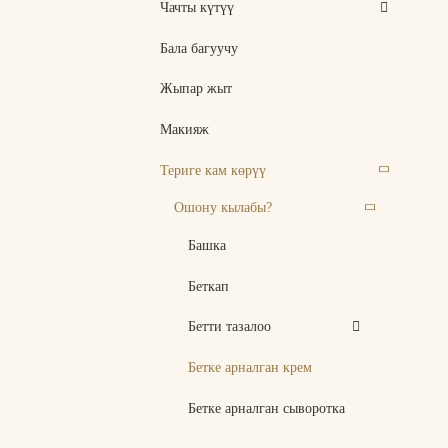
Чачты күтүү
Бала багуучу
Жыпар жыт
Макияж
Териге кам көрүү
Ошону кылабы?
Башка
Беткап
Бетти тазалоо
Бетке арналган крем
Бетке арналган сыворотка