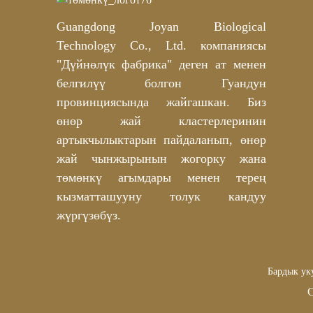
жана ODM өндүрүүчүсү
Guangdong Joyan Biological
Терең азыктандыруу үчүн
дүңүнөн жасалган жеке
Technology Co., Ltd. компаниясы
этикеткалуу алтын
слюдалуу гидрогель
"Дүйнөлүк фабрика" деген ат менен
согончок маскасы –
белгилүү болгон Гуандун
OEM/ODM
Ниацинамид жана
ылайыкташтырылышы
транексам кислотасы
провинциясында жайгашкан. Биз
мүмкүн
кошулган агартуучу пахта
дисктер OEM/ODM
өнөр жай кластерлеринин
өндүрүүчүсү
артыкчылыктарын пайдаланып, өнөр
жай чынжырынын жогорку жана
төмөнкү агымдары менен терең
кызматташууну толук кандуу
жүргүзөбүз.
Бардык уку
С