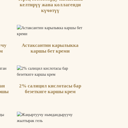
келтирүү жана коллагенди
күчөтүү
учу
Астаксантин карылыкка
ем
каршы бет креми
ан
2% салицил кислотасы бар
аршы
безеткиге каршы крем