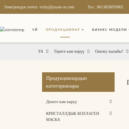
Электрондук почта: vicky@joyan-cn.com
Тел.: 8613826059902
ҮЙ
ПРОДУКЦИЯЛАР
БИЗНЕС МОДЕЛИ
Үй
Териге кам көрүү
Ошону кылабы?
Продукциялардын
категориялары
Денеге кам көрүү
КРИСТАЛЛДЫК КОЛЛАГЕН
МАСКА