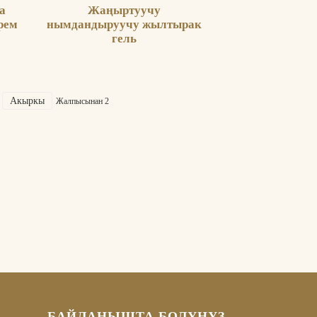
а
Жаңыртуучу
рем
нымдандыруучу жылтырак
гель
Акыркы
Жалпысынан 2
БАЙЛАНЫШТА БОЛУҢУЗ