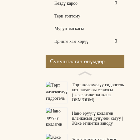
Көздү кароо
Тери топтому
Мурун маскасы
Эринге кам көрүү
Сунушталган өнүмдөр
Төрт желекчелүү гидрогель
көз патчтары сериясы
(жеке этикетка жана
OEM/ODM)
Нано эрүүчү коллаген
пленкасын дүңүнөн сатуу |
Жеке этикетка заводу
Жеке этикеткалуу барак