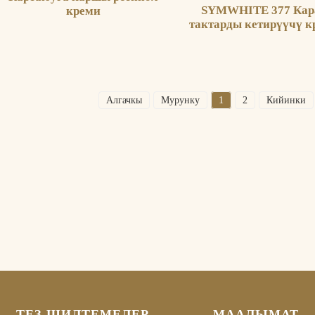
SYMWHITE 377 Кар
креми
тактарды кетирүүчү к
Алгачкы
Мурунку
1
2
Кийинки
ТЕЗ ШИЛТЕМЕЛЕР
МААЛЫМАТ