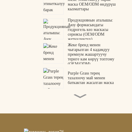
маска OEM/ODM өндүрүш
кызматтары
Продукциянын аталышы:
Аюу формасындагы
гидрогель көз маскасы
сериясы (OEM/ODM
жеткиликтүү)
Жеке бренд менен
чыгарылган 4 кадамдуу
премиум жашартуучу
териге кам көрүү топтому
(OEM/ODM)
Purple Grass терең
тазалоочу май менен
баткактан жасалган маска
Коллаген пептиддик көз
патчтары OEM ODM
өндүрүүчүсү
Премиум жылан уусу
пептиддик гидрогель көз
маскасы | Кесипкөй OEM