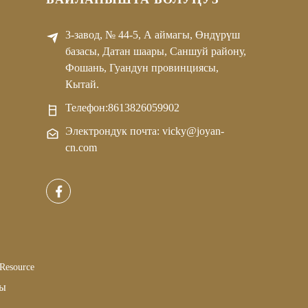
3-завод, № 44-5, А аймагы, Өндүрүш
базасы, Датан шаары, Саншуй району,
Фошань, Гуандун провинциясы,
Кытай.
Телефон:
8613826059902
Электрондук почта: vicky@joyan-
cn.com
Resource
ты