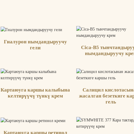
Гиалурон нымдандыруучу
Cica-B5 тынчтандыру
гели
нымдандыруучу кр
Картаюуга каршы калыбына
Салицил кислотасын
келтирүүчү түнкү крем
жасалган безеткиге к
гель
Картаюуга каршы ретинол