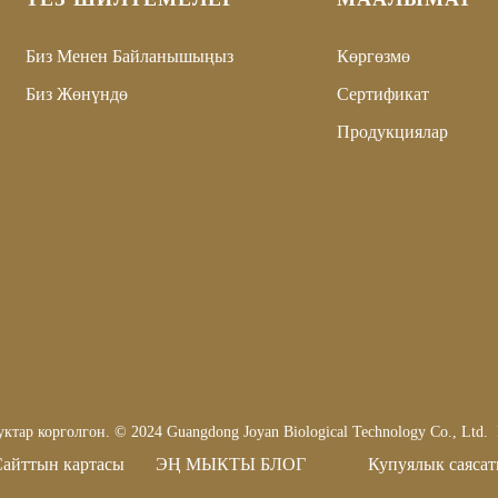
Биз Менен Байланышыңыз
Көргөзмө
Биз Жөнүндө
Сертификат
Продукциялар
ктар корголгон. © 2024 Guangdong Joyan Biological Technology Co., Ltd.
айттын картасы
ЭҢ МЫКТЫ БЛОГ
Купуялык саяса