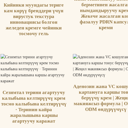
берметинен жасалга
Кийинки муундагы териге
нымдандыруучу крем
кам көрүү бренддери үчүн
Жекече жасалган к
вирустук текстура
фазалуу PDRN капсу
инновациясы болгон
креми
желеден кремге чейинки
тосмочу гель
Аденозин жана VC кош
картаюуга каршы тон
Сезимтал терини агартуучу
берүүчү крем | Жең
калыбына келтирүүчү крем
макияжсыз формула | O
тосмо калыбына келтирүүчү
ODM өндүрүүчүсү
· Теринин кайра
жаралышына каршы
агартуучу каражат