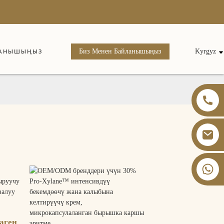
Биз Менен Байланышыңыз
Kyrgyz
ЛАНЫШЫҢЫЗ
+86 13826059902
аген