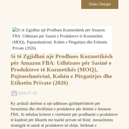
Shiko Detajet
Si të Zgjidhni një Prodhues Kozmetikësh
për Amazon FBA: Udhëzues për Sasinë e
Produkteve të Kozmetikës (MOQ),
Pajtueshmërinë, Kohën e Përgatitjes dhe
Etiketën Private (2026)
2026-07-23
Ky artikull shërben si një udhëzues gjithëpërfshirës për
furnizimin dhe zhvillimin e produkteve për shitësit e Amazon
FBA. Ai mbulon kriteret e vlerësimit për prodhuesit e produkteve
të kujdesit për lëkurën me markë private në Kinë, menaxhimin
strategjik të sasisë së produkteve në shitje, kërkesat e