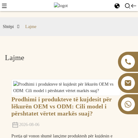
Shtëpi
Lajme
Lajme
Prodhimi i produkteve të kujdesit për
+86 13826059902
lëkurën OEM vs ODM: Cili model i
përshtatet vërtet markës suaj?
2026-08-06
Pyetja që vonon shumë lançime produktesh për kujdesin e