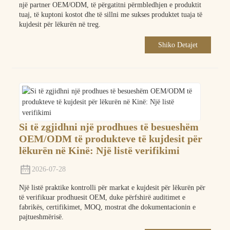
një partner OEM/ODM, të përgatitni përmbledhjen e produktit
tuaj, të kuptoni kostot dhe të sillni me sukses produktet tuaja të
kujdesit për lëkurën në treg.
Shiko Detajet
Si të zgjidhni një prodhues të besueshëm
OEM/ODM të produkteve të kujdesit për
lëkurën në Kinë: Një listë verifikimi
2026-07-28
Një listë praktike kontrolli për markat e kujdesit për lëkurën për
të verifikuar prodhuesit OEM, duke përfshirë auditimet e
fabrikës, certifikimet, MOQ, mostrat dhe dokumentacionin e
pajtueshmërisë.