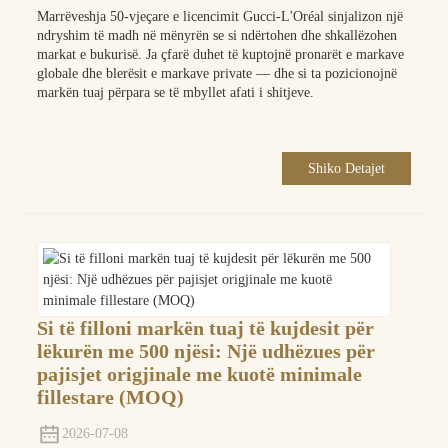
Marrëveshja 50-vjeçare e licencimit Gucci-L'Oréal sinjalizon një
ndryshim të madh në mënyrën se si ndërtohen dhe shkallëzohen
markat e bukurisë. Ja çfarë duhet të kuptojnë pronarët e markave
globale dhe blerësit e markave private — dhe si ta pozicionojnë
markën tuaj përpara se të mbyllet afati i shitjeve.
Shiko Detajet
Si të filloni markën tuaj të kujdesit për
lëkurën me 500 njësi: Një udhëzues për
pajisjet origjinale me kuotë minimale
fillestare (MOQ)
2026-07-08