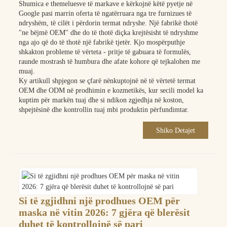
Shumica e themeluesve të markave e kërkojnë këtë pyetje në
Google pasi marrin oferta të ngatërruara nga tre furnizues të
ndryshëm, të cilët i përdorin termat ndryshe. Një fabrikë thotë
"ne bëjmë OEM" dhe do të thotë diçka krejtësisht të ndryshme
nga ajo që do të thotë një fabrikë tjetër. Kjo mospërputhje
shkakton probleme të vërteta - pritje të gabuara të formulës,
raunde mostrash të humbura dhe afate kohore që tejkalohen me
muaj.
Ky artikull shpjegon se çfarë nënkuptojnë në të vërtetë termat
OEM dhe ODM në prodhimin e kozmetikës, kur secili model ka
kuptim për markën tuaj dhe si ndikon zgjedhja në koston,
shpejtësinë dhe kontrollin tuaj mbi produktin përfundimtar.
Shiko Detajet
Si të zgjidhni një prodhues OEM për
maska ​​në vitin 2026: 7 gjëra që blerësit
duhet të kontrollojnë së pari