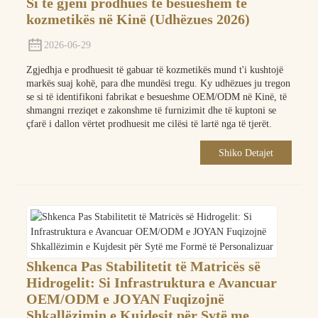
Si të gjeni prodhues të besueshëm të
kozmetikës në Kinë (Udhëzues 2026)
2026-06-29
Zgjedhja e prodhuesit të gabuar të kozmetikës mund t'i kushtojë
markës suaj kohë, para dhe mundësi tregu. Ky udhëzues ju tregon
se si të identifikoni fabrikat e besueshme OEM/ODM në Kinë, të
shmangni rreziqet e zakonshme të furnizimit dhe të kuptoni se
çfarë i dallon vërtet prodhuesit me cilësi të lartë nga të tjerët.
Shiko Detajet
Shkenca Pas Stabilitetit të Matricës së
Hidrogelit: Si Infrastruktura e Avancuar
OEM/ODM e JOYAN Fuqizojnë
Shkallëzimin e Kujdesit për Sytë me