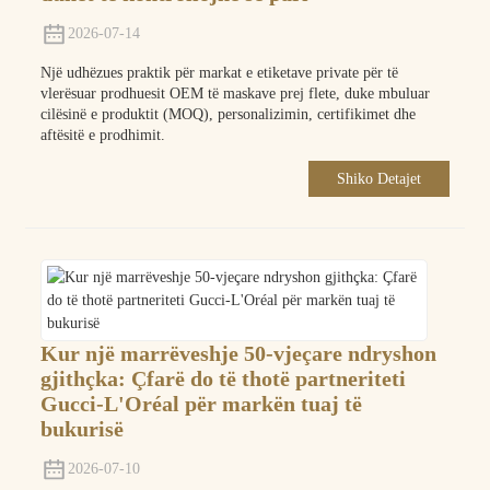
2026-07-14
Një udhëzues praktik për markat e etiketave private për të
vlerësuar prodhuesit OEM të maskave prej flete, duke mbuluar
cilësinë e produktit (MOQ), personalizimin, certifikimet dhe
aftësitë e prodhimit.
Shiko Detajet
Kur një marrëveshje 50-vjeçare ndryshon
gjithçka: Çfarë do të thotë partneriteti
Gucci-L'Oréal për markën tuaj të
bukurisë
2026-07-10