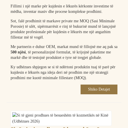
Fillimi i një marke për kujdesin e lëkurës kërkonte investime të
mëdha, inventar masiv dhe procese komplekse prodhimi.
Sot, falë prodhimit të markave private me MOQ (Sasi Minimale
Porosie) të ulët, sipërmarrësit e rinj të bukurisë mund të lançojnë
produkte profesionale për kujdesin e lëkurës me një angazhim
fillestar më të vogël.
Me partnerin e duhur OEM, markat mund të fillojnë me aq pak sa
500 njësi
, të personalizojnë formulat, të krijojnë paketime me
markë dhe të testojnë produktet e tyre në tregjet globale.
Ky udhëzues shpjegon se si të ndërtoni produktin tuaj të parë për
kujdesin e lëkurës nga ideja deri në prodhim me një strategji
prodhimi me kuotë minimale fillestare (MOQ).
Shiko Detajet