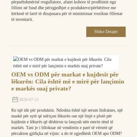
përputhshmërisë rregullatore, afatet kohore të prodhimit nga
fillimi në fund dhe përzgjedhjet e produkteve/përbërësve me
kërkesë të lartë të dizajnuara për të minimizuar rrezikun fillestar
të inventarit.
Shiko Detajet
OEM vs ODM për markat e kujdesit për
lëkurën: Cila është më e mirë për lançimin
e markës suaj private?
2026-07-21
Ke një ide për produktin. Ndoshta është një serum hidratues, një
maskë për sytë që ndriçon lëkurën ose një linjë e plotë për
kujdesin e lëkurës që dëshiron ta lançosh nën emrin tënd të
markës. Tani je i bllokuar në vendimin e parë të vërtetë që
përcakton gjithçka në vijim: a do të zgjedhësh OEM apo ODM?