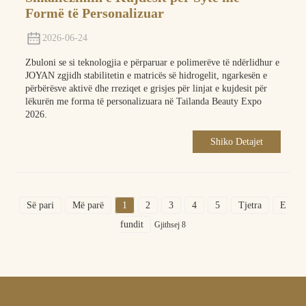
Formë të Personalizuar
2026-06-24
Zbuloni se si teknologjia e përparuar e polimerëve të ndërlidhur e
JOYAN zgjidh stabilitetin e matricës së hidrogelit, ngarkesën e
përbërësve aktivë dhe rreziqet e grisjes për linjat e kujdesit për
lëkurën me forma të personalizuara në Tailanda Beauty Expo
2026.
Shiko Detajet
Së pari
Më parë
1
2
3
4
5
Tjetra
E
fundit
Gjithsej 8