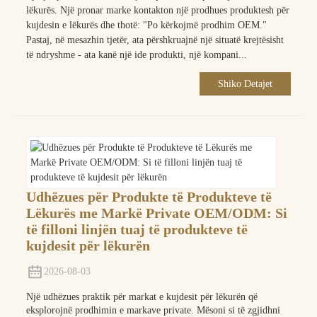
lëkurës. Një pronar marke kontakton një prodhues produktesh për
kujdesin e lëkurës dhe thotë: "Po kërkojmë prodhim OEM."
Pastaj, në mesazhin tjetër, ata përshkruajnë një situatë krejtësisht
të ndryshme - ata kanë një ide produkti, një kompani...
Shiko Detajet
Udhëzues për Produkte të Produkteve të
Lëkurës me Markë Private OEM/ODM: Si
të filloni linjën tuaj të produkteve të
kujdesit për lëkurën
2026-08-03
Një udhëzues praktik për markat e kujdesit për lëkurën që
eksplorojnë prodhimin e markave private. Mësoni si të zgjidhni