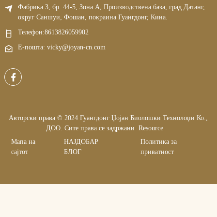
Фабрика 3, бр. 44-5, Зона А, Производствена база, град Датанг,
округ Саншуи, Фошан, покраина Гуангдонг, Кина.
Телефон:
8613826059902
Е-пошта: vicky@joyan-cn.com
Авторски права © 2024 Гуангдонг Џојан Биолошки Технолоџи Ко.,
ДОО. Сите права се задржани
Resource
Мапа на
НАЈДОБАР
Политика за
сајтот
БЛОГ
приватност