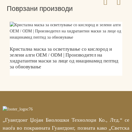
Поврзани производи
М
н
Кристална маска за осветлување со кислород и
зелени алги OEM / ODM | Производител на
хидратантни маски за лице од ниацинамид пептид
за обновување
„Гуангдонг Џојан Биолошки Технолоџи Ко., Лтд.“ се
наоѓа во покраината Гуангдонг, позната како „Светска