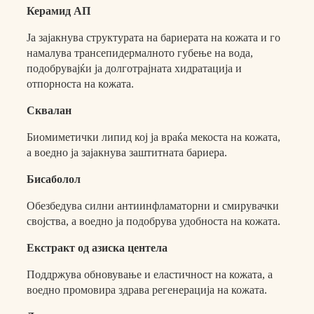
Керамид АП
Ја зајакнува структурата на бариерата на кожата и го
намалува трансепидермалното губење на вода,
подобрувајќи ја долготрајната хидратација и
отпорноста на кожата.
Сквалан
Биомиметички липид кој ја враќа мекоста на кожата,
а воедно ја зајакнува заштитната бариера.
Бисаболол
Обезбедува силни антиинфламаторни и смирувачки
својства, а воедно ја подобрува удобноста на кожата.
Екстракт од азиска центела
Поддржува обновување и еластичност на кожата, а
воедно промовира здрава регенерација на кожата.