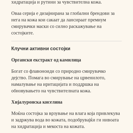
хидратација и рутини за чувствителна кожа.
Оваа серија е дизајнирана за глобални брендови за
нега на кожа кои сакаат да лансираат премиум
смирувачки маски со силно раскажување на
состојките.
Клучни активни состојки
Органски екстракт од камилица
Богат со флавоноиди со природно смирувачко
дејство. Помага во смирување на црвенилото,
намалување на иритацијата и поддршка на
обновувањето на чувствителната кожа.
Хијалуронска киселина
Моќна состојка за врзување на влага која привлекува
и задржува вода во кожата, подобрувајќи ги нивоата
на хидратација и мекоста на кожата.