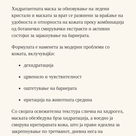
Хидратантната маска за обновување на ледени
кристали и маската за врат се развиени за враќање на
удобноста и отпорноста на кожата преку комбинација
од ботанички смирувачки екстракти и активни
состојки за зајакнување на бариерата.
Формулата е наменета за модерни проблеми со
кожата, вклучувајќи:
дехидратација
црвенило и чувствителност
оштетување на бариерата
иритација на животната средина
Со својата освежителна текстура слична на хидрогел,
маската обезбедува брза хидратација, а воедно ја
смирува иритираната кожа, што ја прави идеална за
закрепнување по третманот, дневна нега на