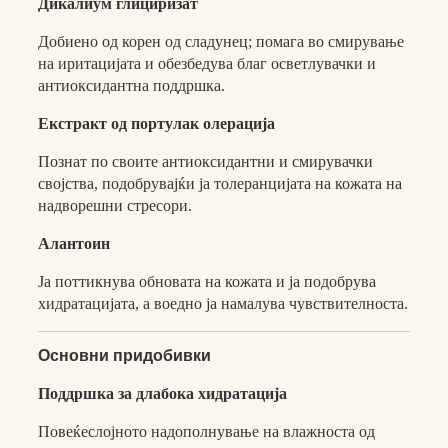
Дикалиум глициризат
Добиено од корен од сладунец; помага во смирување
на иритацијата и обезбедува благ осветлувачки и
антиоксидантна поддршка.
Екстракт од портулак олерација
Познат по своите антиоксидантни и смирувачки
својства, подобрувајќи ја толеранцијата на кожата на
надворешни стресори.
Алантоин
Ја поттикнува обновата на кожата и ја подобрува
хидратацијата, а воедно ја намалува чувствителноста.
Основни придобивки
Поддршка за длабока хидратација
Повеќеслојното надополнување на влажноста од