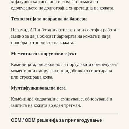
хијалуронска киселина и сквалан помага во
одржувањето на долготрајна хидратација на кожата.
Технологија за поправка на бариери
Церамид АП и ботаничките активни состојки работат
заедно за да ја обноват бариерата на кожата и да ја
подобрат отпорноста на кожата.
Моментален смирувачки ефект
Камилицата, бисабололот и портулаката обезбедуваат
моментални смирувачки придобивки за иритирана
или стресирана кожа.
Мултифункционална нега
Комбинира хидратација, смирување, обновување и
заштита на кожата во еден третман.
OEM / ODM решенија за прилагодување