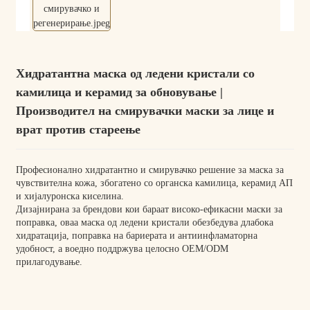
Хидратантна маска од ледени кристали со
камилица и керамид за обновување |
Производител на смирувачки маски за лице и
врат против стареење
Професионално хидратантно и смирувачко решение за маска за
чувствителна кожа, збогатено со органска камилица, керамид АП
и хијалуронска киселина.
Дизајнирана за брендови кои бараат високо-ефикасни маски за
поправка, оваа маска од ледени кристали обезбедува длабока
хидратација, поправка на бариерата и антиинфламаторна
удобност, а воедно поддржува целосно OEM/ODM
прилагодување.