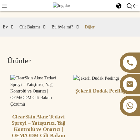
Ev
Cilt Bakımı
Bu öyle mi?
Diğer
Ürünler
Şekerli Dudak Peelingi
+86 13826059902
ClearSkin Akne Tedavi
Spreyi – Yatıştırıcı, Yağ
Kontrolü ve Onarıcı |
OEM/ODM Cilt Bakım