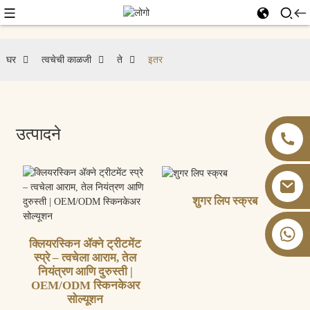
घर
त्वचेची काळजी
ते
इतर
उत्पादने
शुगर लिप स्क्रब
+८६ १३८२६०५९९०२
क्लियरस्किन ॲक्ने ट्रीटमेंट
स्प्रे – त्वचेला आराम, तेल
नियंत्रण आणि दुरुस्ती |
OEM/ODM स्किनकेअर
सोल्यूशन