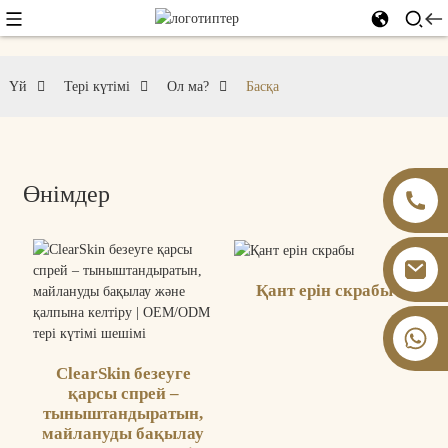
Үй
Тері күтімі
Ол ма?
Басқа
Өнімдер
Қант ерін скрабы
+86 13826059902
ClearSkin безеуге
қарсы спрей –
тыныштандыратын,
майлануды бақылау