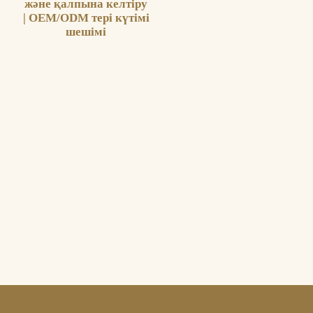
және қалпына келтіру
| OEM/ODM тері күтімі
шешімі