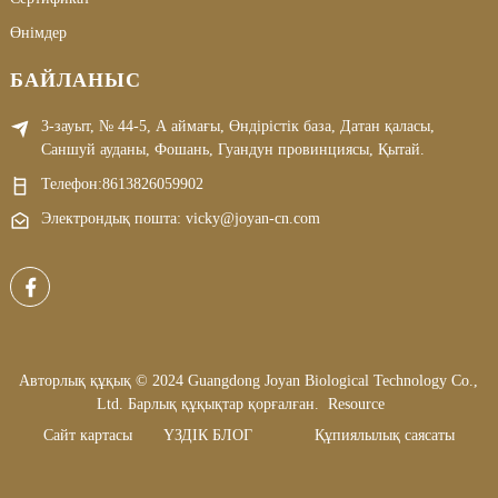
Өнімдер
БАЙЛАНЫС
3-зауыт, № 44-5, А аймағы, Өндірістік база, Датан қаласы,
Саншуй ауданы, Фошань, Гуандун провинциясы, Қытай.
Телефон:
8613826059902
Электрондық пошта: vicky@joyan-cn.com
Авторлық құқық © 2024 Guangdong Joyan Biological Technology Co.,
Ltd. Барлық құқықтар қорғалған.
Resource
Сайт картасы
ҮЗДІК БЛОГ
Құпиялылық саясаты