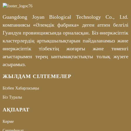
Guangdong Joyan Biological Technology Co., Ltd.
компаниясы «Әлемдік фабрика» деген атпен белгілі
Гуандун провинциясында орналасқан. Біз өнеркәсіптік
кластерлердің артықшылықтарын пайдаланамыз және
өнеркәсіптік тізбектің жоғарғы және төменгі
ағыстарымен терең ынтымақтастықты толық жүзеге
асырамыз.
ЖЫЛДАМ СІЛТЕМЕЛЕР
Бізбен Хабарласыңы
Біз Туралы
АҚПАРАТ
Көрме
Сертификат