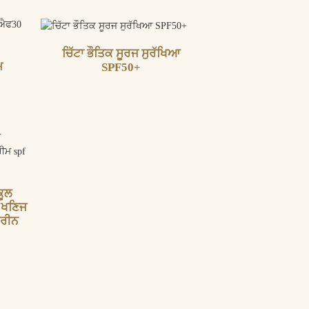
ਚਿੱਟਾ ਭੌਤਿਕ ਸੂਰਜ ਸੁਰੱਖਿਆ
ਮ
SPF50+
ਕੂਲ
ੀ ਖਣਿਜ
੍ਰੀਨ