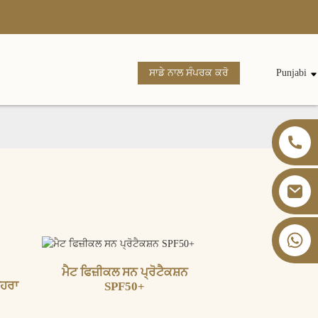
ਸਾਡੇ ਨਾਲ ਸੰਪਰਕ ਕਰੋ
Punjabi
+86 13826059902
ਮੈਟ ਫਿਜ਼ੀਕਲ ਸਨ ਪ੍ਰੋਟੈਕਸ਼ਨ
ਿਹਰਾ
SPF50+