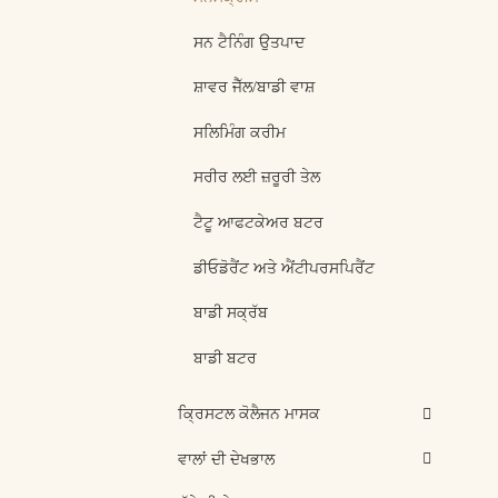
ਸਨ ਟੈਨਿੰਗ ਉਤਪਾਦ
ਸ਼ਾਵਰ ਜੈੱਲ/ਬਾਡੀ ਵਾਸ਼
ਸਲਿਮਿੰਗ ਕਰੀਮ
ਸਰੀਰ ਲਈ ਜ਼ਰੂਰੀ ਤੇਲ
ਟੈਟੂ ਆਫਟਕੇਅਰ ਬਟਰ
ਡੀਓਡੋਰੈਂਟ ਅਤੇ ਐਂਟੀਪਰਸਪਿਰੈਂਟ
ਬਾਡੀ ਸਕ੍ਰੱਬ
ਬਾਡੀ ਬਟਰ
ਕ੍ਰਿਸਟਲ ਕੋਲੈਜਨ ਮਾਸਕ
ਵਾਲਾਂ ਦੀ ਦੇਖਭਾਲ