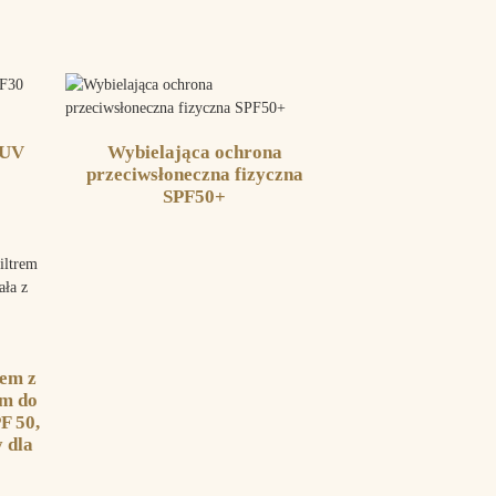
 UV
Wybielająca ochrona
przeciwsłoneczna fizyczna
SPF50+
m ​​z
ym do
PF 50,
 dla