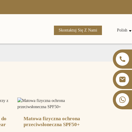
Skontaktuj Się Z Nami
Polish
+86 13826059902
 do
Matowa fizyczna ochrona
ear
przeciwsłoneczna SPF50+