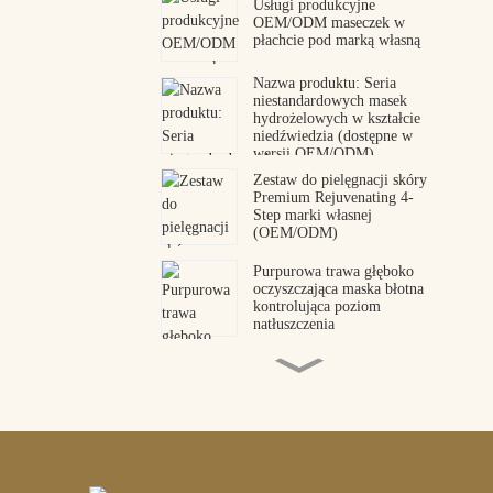
Usługi produkcyjne
OEM/ODM maseczek w
płachcie pod marką własną
Nazwa produktu: Seria
niestandardowych masek
hydrożelowych w kształcie
niedźwiedzia (dostępne w
wersji OEM/ODM)
Zestaw do pielęgnacji skóry
Premium Rejuvenating 4-
Step marki własnej
(OEM/ODM)
Purpurowa trawa głęboko
oczyszczająca maska ​​błotna
kontrolująca poziom
natłuszczenia
Producent plastrów pod oczy
z kolagenem peptydowym
OEM ODM
Maska pod oczy z
hydrożelowym peptydem
jadu węża Premium |