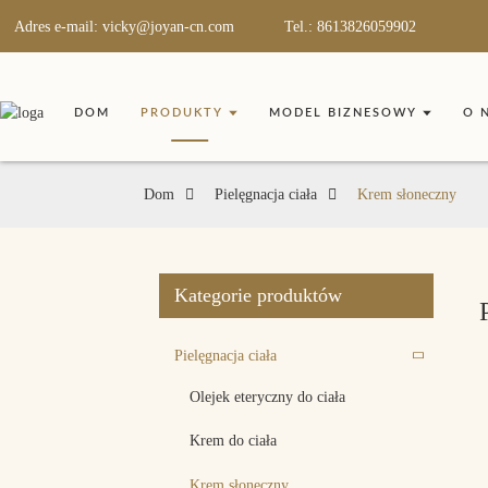
Adres e-mail: vicky@joyan-cn.com
Tel.: 8613826059902
DOM
PRODUKTY
MODEL BIZNESOWY
O 
Dom
Pielęgnacja ciała
Krem słoneczny
Kategorie produktów
Pielęgnacja ciała
Olejek eteryczny do ciała
Krem do ciała
Krem słoneczny