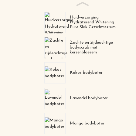
Huidverzorging
Hydraterend Whitening
Pure Slak Gezichtsserum
Zachte en zijdeachtige
bodyscrub met
kersenbloesem
Kokos bodyboter
Lavendel bodyboter
Mango bodyboter