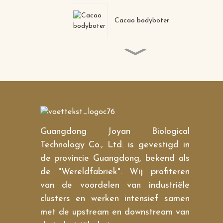
Cacao bodyboter
Hydraterend neusmasker
dat mee-eters verwijdert
Collageen Kristal
Neusmasker
Guangdong Joyan Biological
Poriënverkleiner 0il-control
Technology Co., Ltd. is gevestigd in
Voedend, diep hydraterend
collageenneusmasker
de provincie Guangdong, bekend als
de "Wereldfabriek". Wij profiteren
Veganistisch hydraterend
antirimpel anti-aging
van de voordelen van industriële
liftend voedend
collageenkristal 24K
clusters en werken intensief samen
gouden nekmasker
met de upstream en downstream van