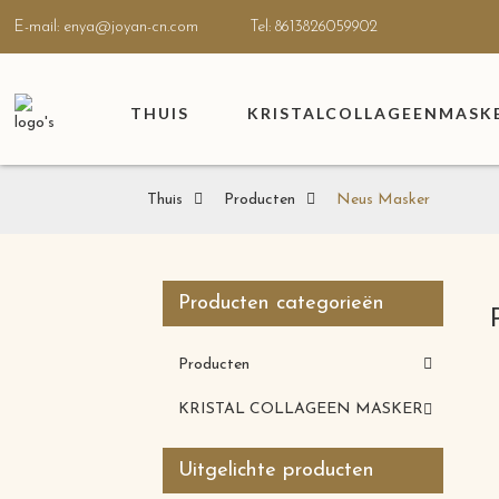
E-mail: enya@joyan-cn.com
Tel: 8613826059902
THUIS
KRISTALCOLLAGEENMASK
Thuis
Producten
Neus Masker
Producten categorieën
Producten
KRISTAL COLLAGEEN MASKER
Uitgelichte producten