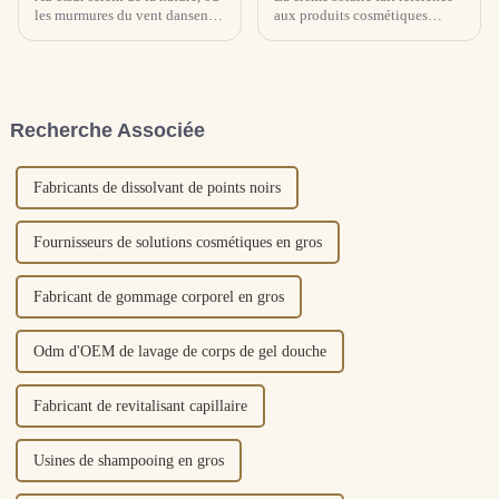
les murmures du vent dansent à
aux produits cosmétiques
travers les oliveraies anciennes
contenant des agents de
et les délicats pétales de
protection solaire qui peuvent
Centella Asiatica fleurissent
bloquer ou absorber les rayons
sous le soleil nourricier, se
ultraviolets pour empêcher la
trouve le gène...
peau de bronzer et de coups de
Recherche Associée
soleil. Selon le principe de la
protection solaire, la crème
solaire...
Fabricants de dissolvant de points noirs
Fournisseurs de solutions cosmétiques en gros
Fabricant de gommage corporel en gros
Odm d'OEM de lavage de corps de gel douche
Fabricant de revitalisant capillaire
Usines de shampooing en gros