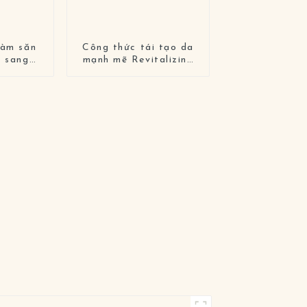
làm săn
Công thức tái tạo da
a sang
mạnh mẽ Revitalizing
nhàng
Retinol Facial Serum