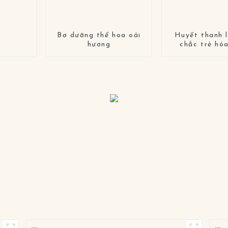
Bơ dưỡng thể hoa oải
Huyết thanh 
hương
chắc trẻ hó
trọng nhẹ 