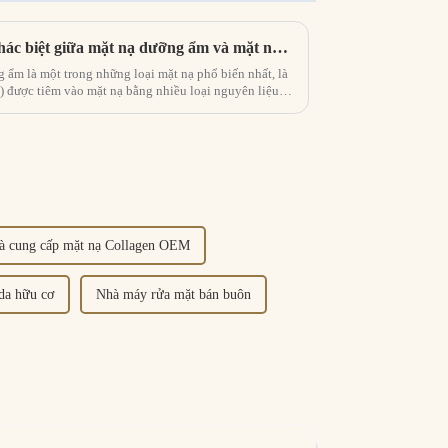
Mặt nạ dưỡng ẩm là gì? Sự khác biệt giữa mặt nạ dưỡng ẩm và mặt nạ dưỡng ẩm
) được tiêm vào mặt nạ bằng nhiều loại nguyên liệu
àm mịn nhanh chóng.
à cung cấp mặt nạ Collagen OEM
da hữu cơ
Nhà máy rửa mặt bán buôn