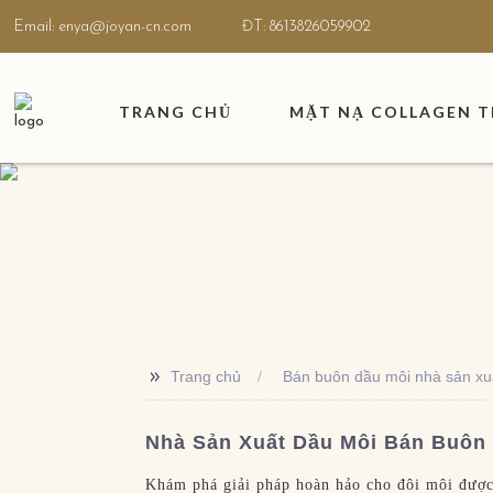
Email: enya@joyan-cn.com
ĐT: 8613826059902
TRANG CHỦ
MẶT NẠ COLLAGEN T
>>
Trang chủ
Bán buôn dầu môi nhà sản xu
Nhà Sản Xuất Dầu Môi Bán Buôn
Khám phá giải pháp hoàn hảo cho đôi môi đượ