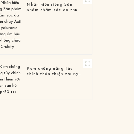
Nhãn hiệu riêng Sản
phẩm chăm sóc da thuần
chay Axit Hyaluronic
dưỡng ẩm hữu cơ không
chứa Crulety
Kem chống nắng tùy
chỉnh thân thiện với rạn
san hô Spf50 +++