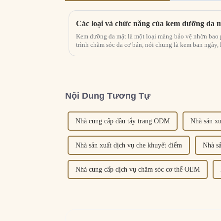
Kem dưỡng da mặt là một loại màng bảo vệ nhờn bao p
trình chăm sóc da cơ bản, nói chung là kem ban ngày
kem chống lão hóa, kem dưỡng ẩm, v.v...
Nội Dung Tương Tự
Nhà cung cấp dầu tẩy trang ODM
Nhà sản xu
Nhà sản xuất dịch vụ che khuyết điểm
Nhà sả
Nhà cung cấp dịch vụ chăm sóc cơ thể OEM