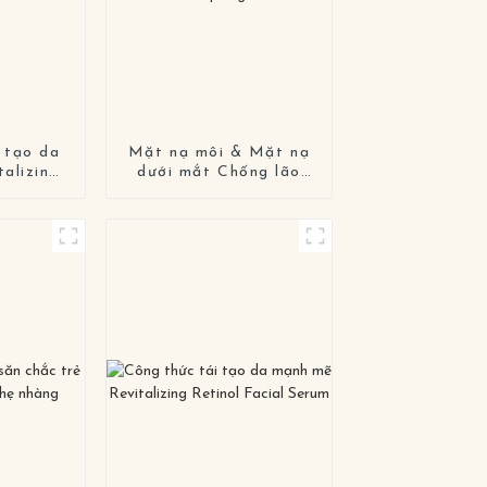
 tạo da
Mặt nạ môi & Mặt nạ
alizing
dưới mắt Chống lão
Serum
hóa Giảm nếp nhăn &
quầng thâm