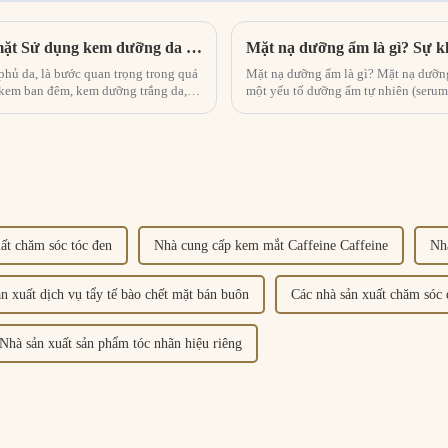
Các loại và chức năng của kem dưỡng da mặt Sử dụng kem dưỡng da mặt đúng cách
hủ da, là bước quan trọng trong quá
Mặt nạ dưỡng ẩm là gì? Mặt nạ dưỡng ẩm là một trong những loại mặt nạ phổ biến nhất, là
, kem ban đêm, kem dưỡng trắng da,
một yếu tố dưỡng ẩm tự nhiên (serum
khác nhau nhằm phát huy tác dụng l
ất chăm sóc tóc đen
Nhà cung cấp kem mắt Caffeine Caffeine
Nh
n xuất dịch vụ tẩy tế bào chết mặt bán buôn
Các nhà sản xuất chăm sóc 
Nhà sản xuất sản phẩm tóc nhãn hiệu riêng