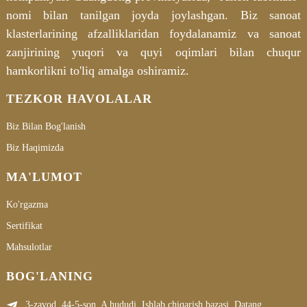
nomi bilan tanilgan joyda joylashgan. Biz sanoat
klasterlarining afzalliklaridan foydalanamiz va sanoat
zanjirining yuqori va quyi oqimlari bilan chuqur
hamkorlikni to'liq amalga oshiramiz.
TEZKOR HAVOLALAR
Biz Bilan Bog'lanish
Biz Haqimizda
MA'LUMOT
Ko'rgazma
Sertifikat
Mahsulotlar
BOG'LANING
3-zavod, 44-5-son, A hududi, Ishlab chiqarish bazasi, Datang