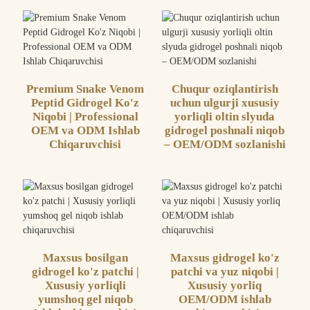
Premium Snake Venom
Chuqur oziqlantirish
Peptid Gidrogel Ko'z
uchun ulgurji xususiy
Niqobi | Professional
yorliqli oltin slyuda
OEM va ODM Ishlab
gidrogel poshnali niqob
Chiqaruvchisi
– OEM/ODM sozlanishi
Maxsus bosilgan
Maxsus gidrogel ko'z
gidrogel ko'z patchi |
patchi va yuz niqobi |
Xususiy yorliqli
Xususiy yorliq
yumshoq gel niqob
OEM/ODM ishlab