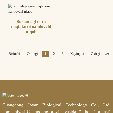
Burundagi qora
nuqtalarni namlovchi
niqob
Birinchi
Oldingi
1
2
3
Keyingisi
Oxirgi
Jami
3
Guangdong Joyan Biological Technology Co., Ltd.
kompaniyasi Guangdong provinsiyasida, "Jahon fabrikasi"