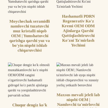
Hashamatli PDRN
Regenerativ Ko'z
Moychechak seramidli
Kremi OEM ODM
namlovchi tuzatuvchi
Ajinlarga Qarshi
muz kristalli niqob
Qattiqlashtiruvchi
OEM | Yumshatuvchi
Ko'zni Ta'mirlash
qarishga qarshi yuz va
Yechimi
bo'yin niqobi ishlab
chiqaruvchisi
Maxsus mevali jeleli lab
niqobi OEM |
Namlovchi ta'mirlovchi
Chuqur dengiz ko'k