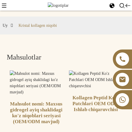
Uy
Kristal kollagen niqobi
Mahsulotlar
Kollagen Peptid Ko'z
+86 13826059902
Patchlari OEM ODM
Mahsulot nomi: Maxsus
Ishlab chiqaruvchisi
gidrogel ayiq shaklidagi
ko'z niqoblari seriyasi
(OEM/ODM mavjud)