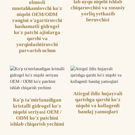
lab uyqu niqobi ishlab
olmosli
chiqaruvchisi va xususiy
mustahkamlovchi ko'z
yorliq yetkazib
niqobi OEM/ODM
beruvchisi
rangini o'zgartiruvchi
hashamatli gidrogel
ko'z patchi ajinlarga
qarshi va
yorqinlashtiruvchi
parvarish uchun
Atirgul ildiz hujayrali
qarishga qarshi ko'z
Ko'p ta'mirlanadigan
niqobi va kollagenli
kristalli gidrogel ko'z
bandaj yamoqlari
niqobi seriyasi OEM /
ODM ko'z patchini
ishlab chiqarish yechimi