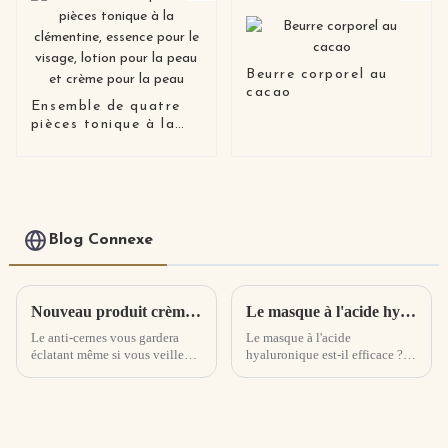
Beurre corporel au
cacao
Ensemble de quatre
pièces tonique à la
clémentine, essence
pour le visage, lotion
pour la peau et crème
pour la peau
Blog Connexe
Nouveau produit crème pour les yeux à lumière constante pro-xylane
Le masque à l'acide hyaluronique fonctionne-t-il ? Effets secondaires des masques à l'acide hyaluronique
Le anti-cernes vous gardera
Le masque à l'acide
éclatant même si vous veillez
hyaluronique est-il efficace ? 1,
tard ! Riche en une variété
parce que ce type d'acide
d'essences embellissantes pour
hyaluronique est une sorte de
la peau, il peut rapidement
polysaccharide de haut poids
pénétrer profondément dans la
moléculaire, la minuscule
peau, estomper les cernes et
masse moléculaire peut