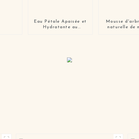
Eau Pétale Apaisée et
Mousse d'arbr
Hydratante au
naturelle de
Calendula
privée blanc
exfoliant 
nettoyage
profondeur ne
pour le visag
mousse nett
nettoyant p
visage