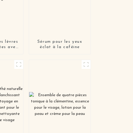
s lèvres
Sérum pour les yeux
ées avec
éclat à la caféine
s des
llagène