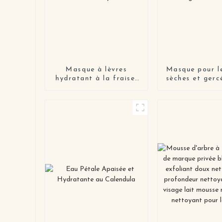
Masque à lèvres
Masque pour le
hydratant à la fraise,
sèches et gerc
soins de nuit, soins
champignon
nourrissants et
neiges et co
hydratants