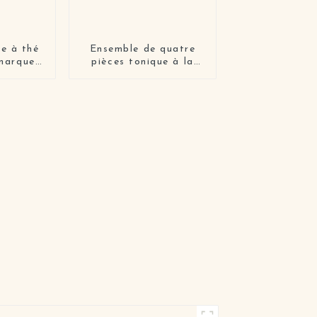
e à thé
Ensemble de quatre
 marque
pièces tonique à la
hissant
clémentine, essence
doux
pour le visage, lotion
 en
pour la peau et crème
ttoyant
pour la peau
e lait
oyante
our le