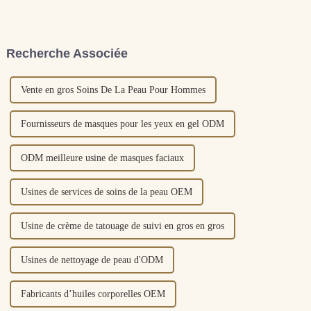
et les délicats pétales de
hyaluronique est une sorte de
Centella Asiatica fleurissent
polysaccharide de haut poids
sous le soleil nourricier, se
moléculaire, la minuscule
trouve le gène...
masse moléculaire peut
Recherche Associée
voyager librement dans la
matrice intercellulaire. Là...
Vente en gros Soins De La Peau Pour Hommes
Fournisseurs de masques pour les yeux en gel ODM
ODM meilleure usine de masques faciaux
Usines de services de soins de la peau OEM
Usine de crème de tatouage de suivi en gros en gros
Usines de nettoyage de peau d'ODM
Fabricants d’huiles corporelles OEM