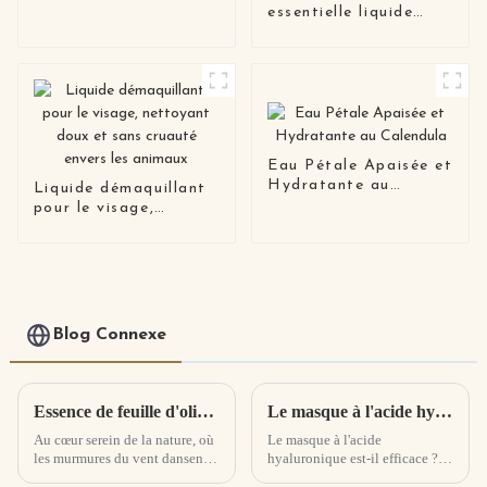
essentielle liquide
végétale en vrac,
compte-gouttes de
parfum Orange,
fournisseur d'huile
essentielle avec fleurs
Eau Pétale Apaisée et
Hydratante au
Liquide démaquillant
Calendula
pour le visage,
nettoyant doux et
sans cruauté envers
les animaux
Blog Connexe
Essence de feuille d'olivier et de Centella Asiatica : élixir apaisant, cicatrisant et radieux de la nature
Le masque à l'acide hyaluronique fonctionne-t-il ? Effets secondaires des masques à l'acide hyaluronique
Au cœur serein de la nature, où
Le masque à l'acide
les murmures du vent dansent à
hyaluronique est-il efficace ? 1,
travers les oliveraies anciennes
parce que ce type d'acide