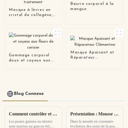
Beurre corporel à la
mangue
Masque à lèvres en
cristal de collagène,
soins, coussinets de
Gel, traitement
Masque Apaisant et
Gommage corporel
Réparateur
doux et soyeux aux
Clémentine
fleurs de cerisier
Blog Connexe
Comment contrôler et éliminer l'huile sur le visage ? Des moyens efficaces pour contrôler le gras des peaux grasses
Présentation : Mousse nettoyante infusée à l'extrait d'arbre à thé - Révolutionnaire des soins de la peau avec une puissance naturelle
Les peaux grasses ou mixtes
Dans le monde en constante
sont sujettes au gras en été,
évolution des soins de la peau,