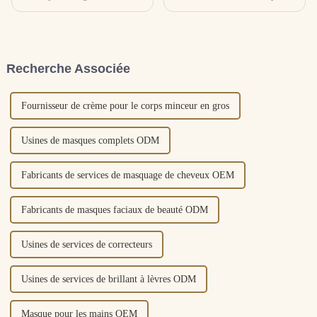
notamment au niveau de la
nous sommes ravis de dévoiler
zone T. Je n'ai pas l'habitude de
notre dernière innovation : la
faire un ménage en profondeur
mousse nettoyante infusée à
régulier et j'aime manger des
l'extrait d'arbre à thé. Formulé
aliments gras et épicés.Analyse
avec un mélange méticuleux
Recherche Associée
des raisons : Dans...
d'ingrédients de première
qualité, ce...
Fournisseur de crème pour le corps minceur en gros
Usines de masques complets ODM
Fabricants de services de masquage de cheveux OEM
Fabricants de masques faciaux de beauté ODM
Usines de services de correcteurs
Usines de services de brillant à lèvres ODM
Masque pour les mains OEM