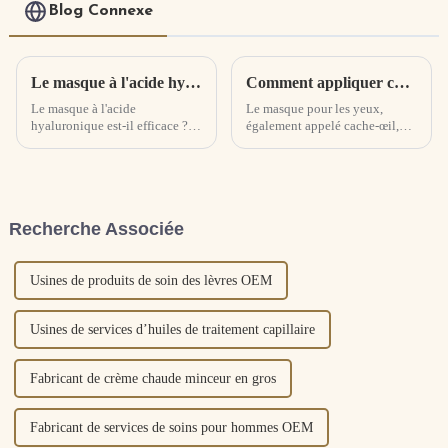
Blog Connexe
Le masque à l'acide hyaluronique fonctionne-t-il ? Effets secondaires des masques à l'acide hyaluronique
Comment appliquer correctement un masque pour les yeux ? Comment acheter et utiliser des masques pour les yeux
Le masque à l'acide
Le masque pour les yeux,
hyaluronique est-il efficace ? 1,
également appelé cache-œil,
parce que ce type d'acide
patch pour masque pour les
hyaluronique est une sorte de
yeux, est une sorte de produits
polysaccharide de haut poids
de beauté et de soins de la peau
moléculaire, la minuscule
utilisés pour appliquer les
masse moléculaire peut
yeux. La peau sous les yeux
Recherche Associée
voyager librement dans la
étant relativement délicate, il
matrice intercellulaire. Là...
est facile d'en héberger...
Usines de produits de soin des lèvres OEM
Usines de services d’huiles de traitement capillaire
Fabricant de crème chaude minceur en gros
Fabricant de services de soins pour hommes OEM