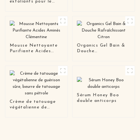
exfoliants pour le
doux sans cruauté
corps au coco
envers les animaux
blanchissant pour le
corps des femmes
Mousse Nettoyante
Organics Gel Bain &
Purifiante Acides
Douche
Aminés Clémentine
Rafraîchissant Citron
Sérum Honey Boo
double anticorps
Crème de tatouage
végétalienne de
guérison sûre, beurre
de tatouage sans
pétrole